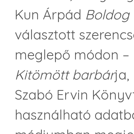
Kun Árpád
Boldog 
választott szerenc
meglepő módon – P
Kitömött barbár
ja,
Szabó Ervin Könyvt
használható adatbá