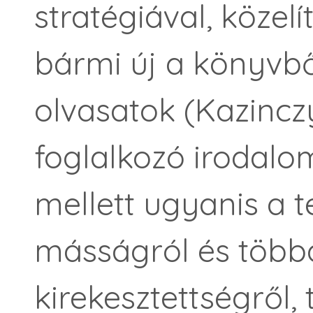
stratégiával, közel
bármi új a könyvből
olvasatok (Kazincz
foglalkozó irodalom
mellett ugyanis a t
másságról és több
kirekesztettségről, 