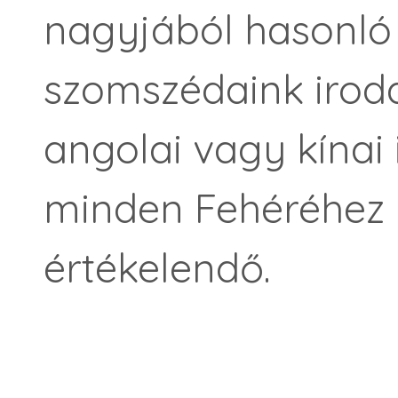
nagyjából hasonló
szomszédaink iroda
angolai vagy kínai
minden Fehéréhez h
értékelendő.