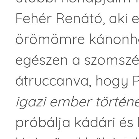
Fehér Renátó, aki e
örömömre kánonhat
egészen a szomszé
átruccanva, hogy P
igazi ember történ
próbálja kádári és 