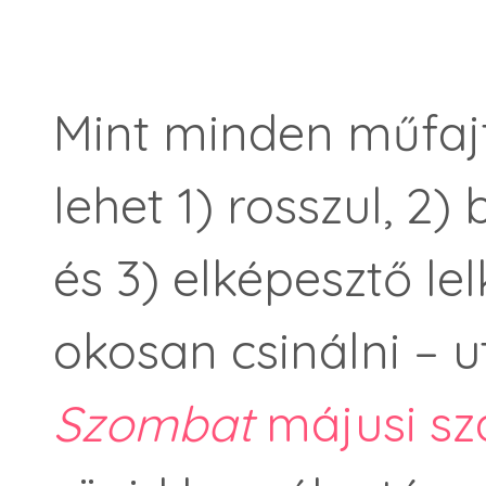
Mint minden műfajt,
lehet 1) rosszul, 2)
és 3) elképesztő le
okosan csinálni – 
Szombat
májusi s