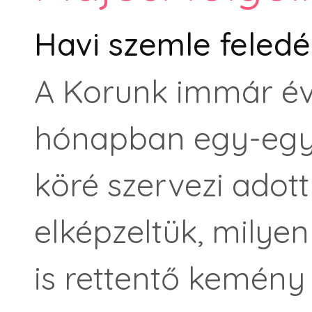
Havi szemle feledé
A Korunk immár év
hónapban egy-egy 
köré szervezi adot
elképzeltük, milye
is rettentő kemény