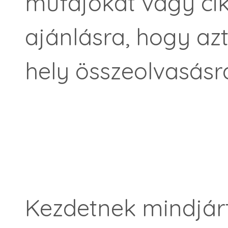
műfajokat vagy cik
ajánlásra, hogy az
hely összeolvasásra
Kezdetnek mindjárt