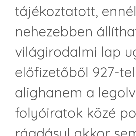
tájékoztatott, enné
nehezebben állítha
világirodalmi lap 
előfizetőből 927-te
alighanem a legolv
folyóiratok közé poz
ráadásul akkor se