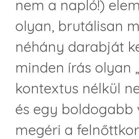
nem a napló!) elem
olyan, brutálisan 
néhány darabját ke
minden írás olyan „
kontextus nélkül n
és egy boldogabb 
megéri a felnőttkor