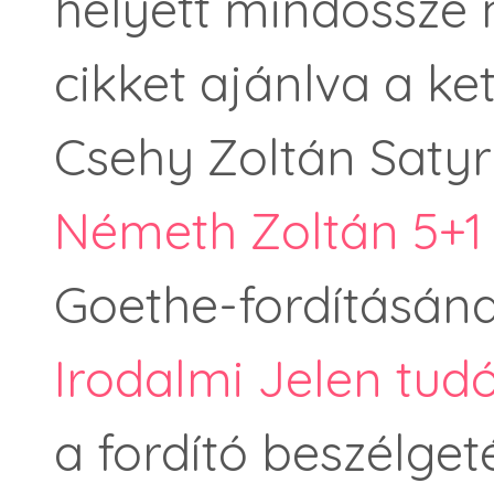
helyett mindössze 
cikket ajánlva a ke
Csehy Zoltán Satyr
Németh Zoltán 5+1 
Goethe-fordításán
Irodalmi Jelen tudó
a fordító beszélget