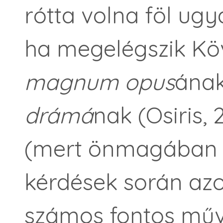
rótta volna föl ugy
ha megelégszik Köv
magnum opus
ána
drámá
nak (Osiris, 
(mert önmagában az
kérdések során az
számos fontos művé