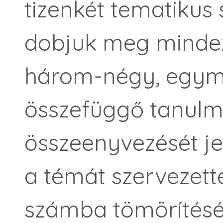
tizenkét tematikus
dobjuk meg mindez
három-négy, egym
összefüggő tanulm
összeenyvezését jel
a témát szervezett
számba tömörítését