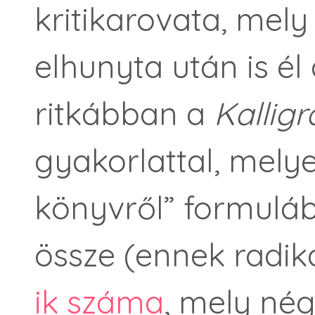
kritikarovata, me
elhunyta után is él
ritkábban a
Kallig
gyakorlattal, mely
könyvről” formulá
össze (ennek radik
ik száma
, mely nég