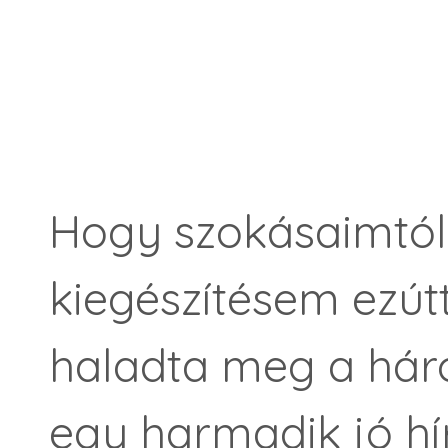
Hogy szokásaimtól 
kiegészítésem ezú
haladta meg a háro
egy harmadik jó hír