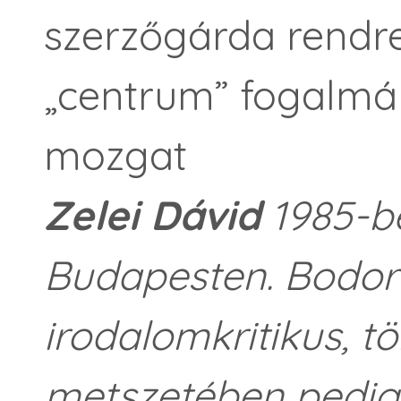
szerzőgárda rendre
„centrum” fogalmán
mozgat
Zelei Dávid
1985-be
Budapesten. Bodor 
irodalomkritikus, tö
metszetében pedig