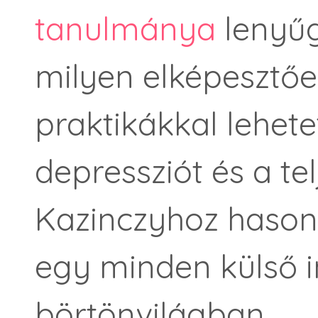
tanulmánya
lenyűg
milyen elképesztő
praktikákkal lehetet
depressziót és a te
Kazinczyhoz hasonl
egy minden külső i
börtönvilágban.