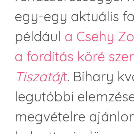
egy-egy aktuális fo
például
a Csehy Zol
a fordítás köré sz
Tiszatáj
t
. Bihary kv
legutóbbi elemzése
megvételre ajánlo