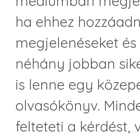
médiumban megjele
ha ehhez hozzáadn
megjelenéseket és
néhány jobban siker
is lenne egy közep
olvasókönyv. Minde
felteteti a kérdést,