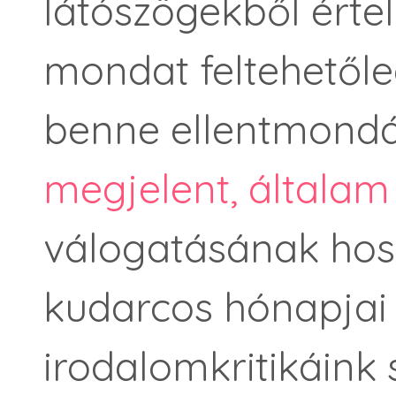
látószögekből értel
mondat feltehetőle
benne ellentmondá
megjelent, általam 
válogatásának hos
kudarcos hónapjai
irodalomkritikáink