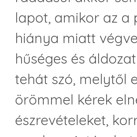
lapot, amikor az a
hiánya miatt végve
hűséges és áldozat
tehát szó, melytől e
örömmel kérek elné
észrevételeket, kor