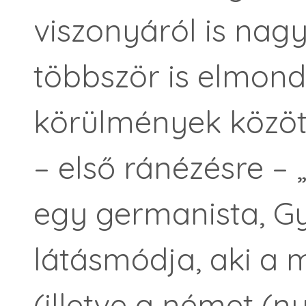
viszonyáról is nag
többször is elmonda
körülmények között
– első ránézésre – 
egy germanista, Gy
látásmódja, aki a m
(illetve a német (ny