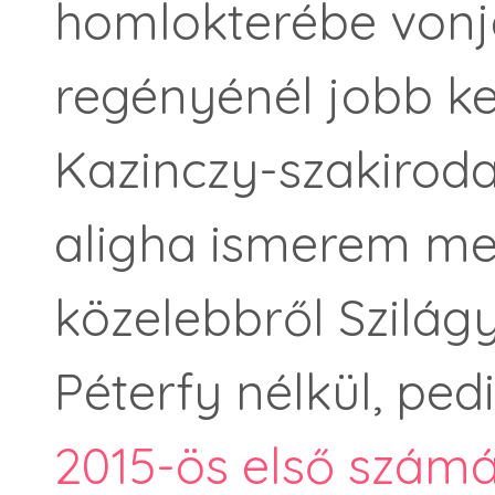
homlokterébe vonja
regényénél jobb ke
Kazinczy-szakiro
aligha ismerem me
közelebbről Szilágy
Péterfy nélkül, ped
2015-ös első szám