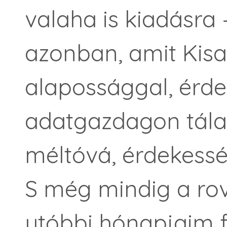
valaha is kiadásra
azonban, amit Kisa
alapossággal, érd
adatgazdagon tálal
méltóvá, érdekessé 
S még mindig a ro
utóbbi hónapjaim f