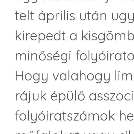
telt április után u
kirepedt a kisgöm
minőségi folyóiratol
Hogy valahogy lim
rájuk épülő asszoci
folyóiratszámok hel