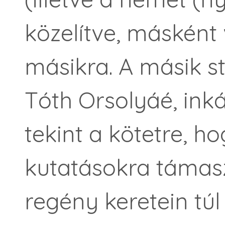
közelítve, másként 
másikra. A másik st
Tóth Orsolyáé, ink
tekint a kötetre, h
kutatásokra támasz
regény keretein túl