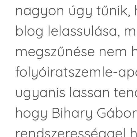
nagyon úgy tűnik,
blog lelassulása, 
megszűnése nem ho
folyóiratszemle-apo
ugyanis lassan ten
hogy Bihary Gábor
rendszerességgel 