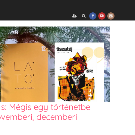
: Mégis egy történetbe
ovemberi, decemberi