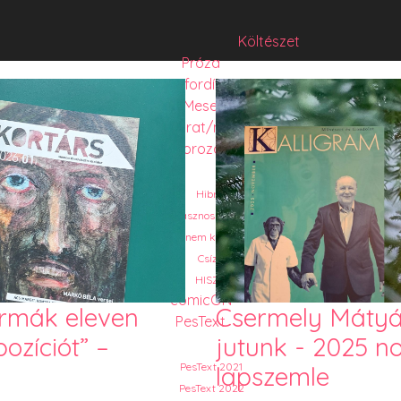
Költészet
Próza
Műfordítás
Mese
Folyó/irat/mentés
Sorozat
Hibrid
Hasznos szöveg
Józsefet nem kérdezte senki
Csízió
HISZTI
comicON
ormák eleven
Csermely Mátyás
PesText
pozíciót” –
jutunk - 2025 n
PesText 2021
lapszemle
PesText 2022