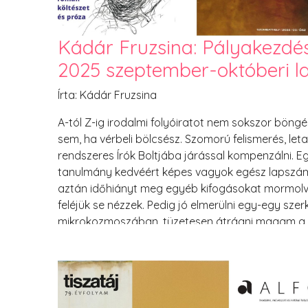
Kádár Fruzsina: Pályakezdé
2025 szeptember-októberi l
Írta: Kádár Fruzsina
A-tól Z-ig irodalmi folyóiratot nem sokszor böng
sem, ha vérbeli bölcsész. Szomorú felismerés, leta
rendszeres Írók Boltjába járással kompenzálni. Eg
tanulmány kedvéért képes vagyok egész lapszá
aztán időhiányt meg egyéb kifogásokat
mormolva
feléjük se nézzek. Pedig jó elmerülni egy-egy sze
mikrokozmoszában, tüzetesen átrágni magam a k
blokkokon, nyomdafriss megjelenéseken, sehol má
szakmunkákon. Le kell lassulni kicsit, hogy élvezn
folyóiratok világát – a lapszemléhez válogatva is 
igyekeztem nyakon csípni.