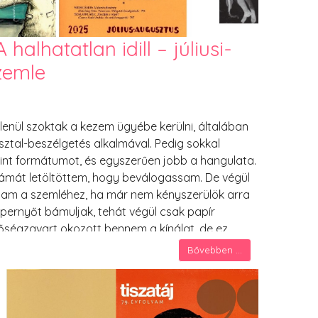
halhatatlan idill – júliusi-
zemle
tlenül szoktak a kezem ügyébe kerülni, általában
ztal-beszélgetés alkalmával. Pedig sokkal
int formátumot, és egyszerűen jobb a hangulata.
zámát letöltöttem, hogy beválogassam. De végül
tam a szemléhez, ha már nem kényszerülök arra
pernyőt bámuljak, tehát végül csak papír
 bőségzavart okozott bennem a kínálat, de ez
erveztem az utat Debrecenen belül,
Bővebben ...
olyóiratokat venni. A Fórum és a Malompark
lottószelvényekkel szemben külön irodalmi részleg
m-házban kaphatók. Eddig terjed nagyjából a
lvárosi kávézóban bukkanhatunk rá egy-egy