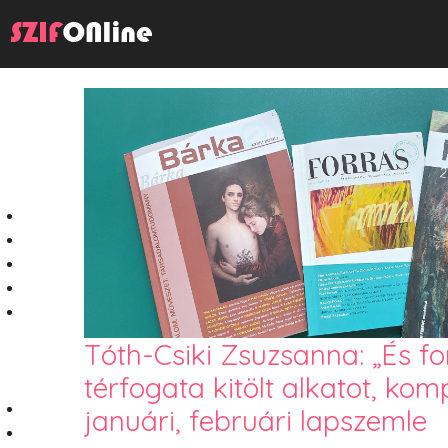
Tóth-Csiki Zsuzsanna: „És f
térfogata kitölt alkatot, kom
januári, februári lapszemle