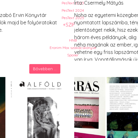
Írta: Csermely Mátyás
PesText 2023
PesText 2024
zabó Ervin Könyvtár
Noha az egyetemi közegben
PesText 2025
lök majd be folyóiratokat
nyomtatott lapszámba, tény
+SZIF
e.
jelentőséget nekik, hisz eze
három éves példányok, alig
HNB
néha magának az ember, ig
Eronim Mox szakácskönyve
vehetne egy friss lapszámo
Spoiler
van írva. Vonatállomások új
körök után, mikor megkezdi 
Bővebben ...
a formátumnak is, mert az 
élményt kap, igaz több figye
olyan nagy baj, hogy feles
felhasználható folyóiratot
működik, és ezek a világok
merülésre a vállalkozó kedv