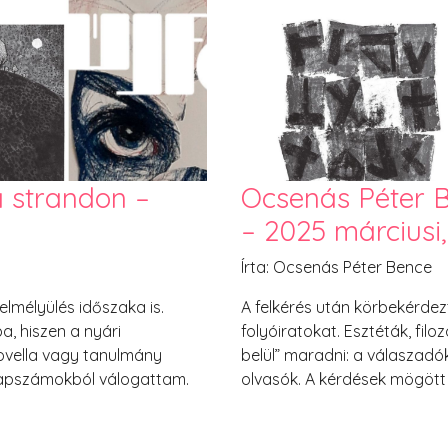
régebbi kiadványra. Nagyon 
utaztak velem, kánikulában,
lapozgattam őket. Kerestem 
átvenni a hangulatot, a lá
hogy ki mi alapján mazsoláz
a strandon –
Ocsenás Péter B
– 2025 márciusi,
Írta: Ocsenás Péter Bence
mélyülés időszaka is.
A felkérés után körbekérdez
ba, hiszen a nyári
folyóiratokat. Esztéták, fi
ovella vagy tanulmány
belül” maradni: a válaszadók
i lapszámokból válogattam.
olvasók. A kérdések mögött