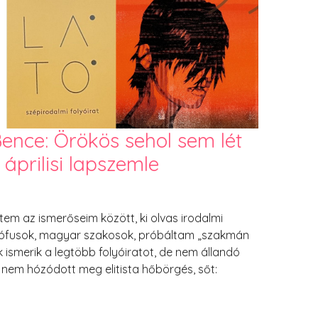
jó élmény volt olvasni a lapszámokat, sokat
 kihalt megállókban, máskor otthon a kertben
a szövegekben az aktualitást, többször sikerült
tásmódot. Ennél csak azt tartom érdekesebbnek,
 ki szövegeket a repertoárból.
ence: Örökös sehol sem lét
 áprilisi lapszemle
tem az ismerőseim között, ki olvas irodalmi
lozófusok, magyar szakosok, próbáltam „szakmán
 ismerik a legtöbb folyóiratot, de nem állandó
 nem hózódott meg elitista hőbörgés, sőt: