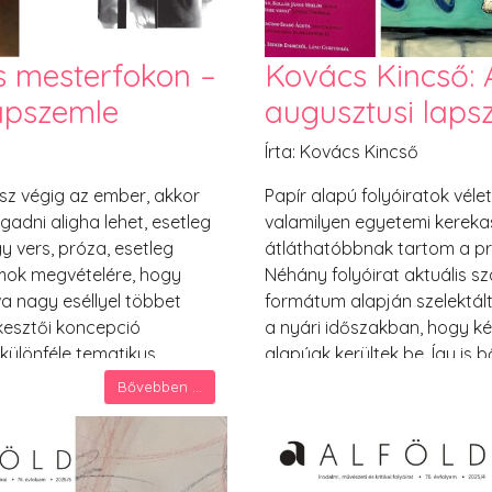
s mesterfokon –
Kovács Kincső: A 
apszemle
augusztusi laps
Írta: Kovács Kincső
ész végig az ember, akkor
Papír alapú folyóiratok véle
gadni aligha lehet, esetleg
valamilyen egyetemi kerekas
y vers, próza, esetleg
átláthatóbbnak tartom a pr
mok megvételére, hogy
Néhány folyóirat aktuális s
 nagy eséllyel többet
formátum alapján szelektál
rkesztői koncepció
a nyári időszakban, hogy ké
ülönféle tematikus
alapúak kerültek be. Így is
shol fel nem lelhető
valahol öröm is. Előre megt
Bővebben ...
i lehessen a papíralapú
végiggondoltam, hol lehet f
valahol ezt az érzést
újságosai biztos helyek, a 
van. Erdélyi lapok a Partiu
látóköröm, talán néhány be