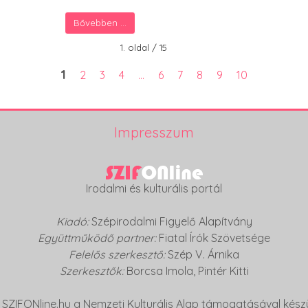
Bővebben ...
1. oldal / 15
1
2
3
4
...
6
7
8
9
10
Impresszum
Irodalmi és kulturális portál
Kiadó:
Szépirodalmi Figyelő Alapítvány
Együttműködő partner:
Fiatal Írók Szövetsége
Felelős szerkesztő:
Szép V. Árnika
Szerkesztők:
Borcsa Imola
,
Pintér Kitti
 SZIFONline.hu a Nemzeti Kulturális Alap támogatásával készü