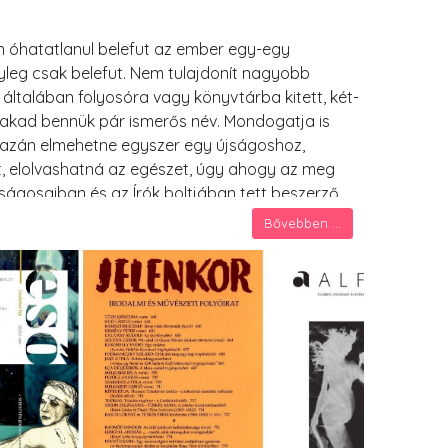
 óhatatlanul belefut az ember egy-egy
leg csak belefut. Nem tulajdonít nagyobb
k általában folyosóra vagy könyvtárba kitett, két-
 akad bennük pár ismerős név. Mondogatja is
azán elmehetne egyszer egy újságoshoz,
t, elolvashatná az egészet, úgy ahogy az meg
ságosaiban és az Írók boltjában tett beszerző
az olvasást, konstatálja, van jogosultsága ennek
Bővebben ...
(össze)olvasás során egy sokkal összetettebb
lmet és időt szánt rá. Egyszóval rájön: nem is
legesen vett több, ezen szemléhez nem
, hiszen minden egyes szám más-más felfogásban
 remek lehetőséget adnak egy szabadlevegős
ű olvasónak.