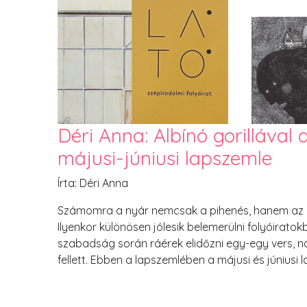
Déri Anna: Albínó gorillával 
májusi-júniusi lapszemle
Írta: Déri Anna
Számomra a nyár nemcsak a pihenés, hanem az el
Ilyenkor különösen jólesik belemerülni folyóiratok
szabadság során ráérek elidőzni egy-egy vers, n
fellett. Ebben a lapszemlében a májusi és június