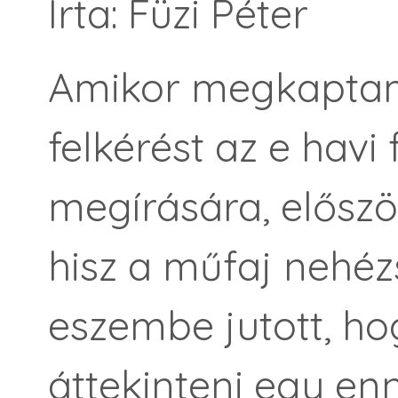
Írta: Füzi Péter
Amikor megkaptam
felkérést az e havi
megírására, elősz
hisz a műfaj nehézs
eszembe jutott, ho
áttekinteni egy enn