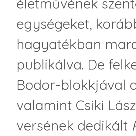
életművének szent
egységeket, koráb
hagyatékban marad
publikálva. De felk
Bodor-blokkjával
valamint Csiki Lás
versének dedikált