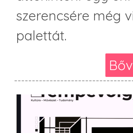
szerencsére még v
palettát.
Bőv