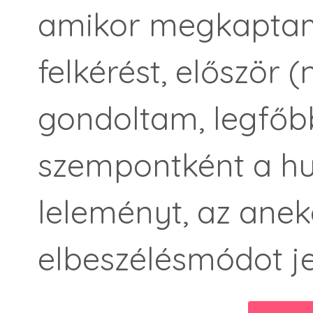
amikor megkaptam
felkérést, először (
gondoltam, legfőbb
szempontként a hu
leleményt, az anek
elbeszélésmódot j