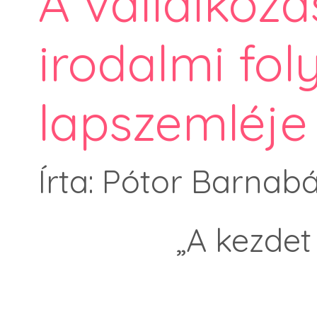
A vállalkozá
irodalmi fol
lapszemléje
Írta: Pótor Barnab
„A kezdet 