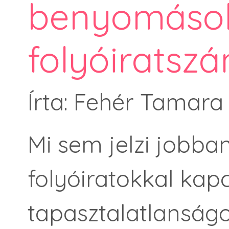
benyomások 
folyóiratsz
Írta: Fehér Tamara
Mi sem jelzi jobba
folyóiratokkal kap
tapasztalatlanságo