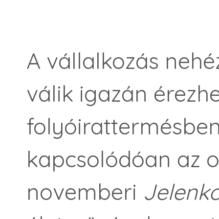
A vállalkozás neh
válik igazán érezh
folyóirattermésben
kapcsolódóan az o
novemberi
Jelenk