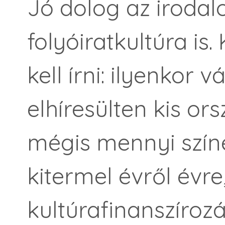
Jó dolog az irodal
folyóiratkultúra is
kell írni: ilyenkor 
elhíresülten kis or
mégis mennyi szín
kitermel évről évre
kultúrafinanszírozá