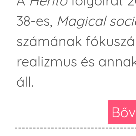
A
Herito
folyóirat 
38-es,
Magical socia
számának fókuszáb
realizmus és anna
áll.
Bőv