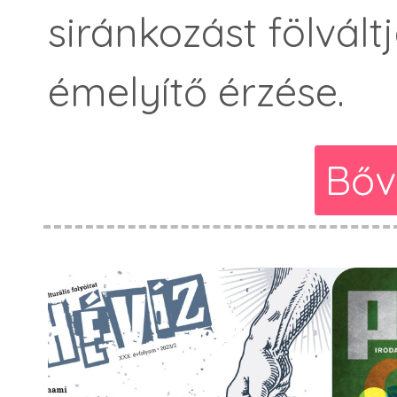
siránkozást fölvál
émelyítő érzése.
Bőv