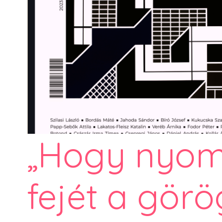
„Hogy nyom
fejét a gör