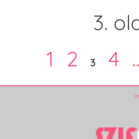
3. ol
1
2
4
.
3
I