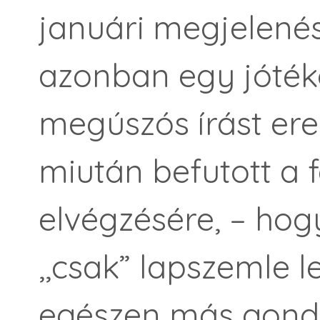
januári megjelenés
azonban egy jóték
megúszós írást e
miután befutott a f
elvégzésére, – hog
,,csak” lapszemle l
egészen más gondo