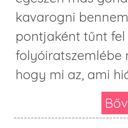
kavarogni bennem
pontjaként tűnt fel
folyóiratszemlébe n
hogy mi az, ami hi
Bőv