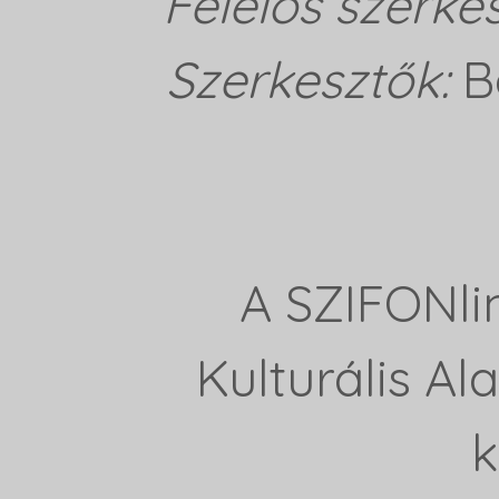
Felelős szerke
Szerkesztők:
B
A SZIFONli
Kulturális A
k