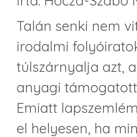
Írta: Hocza-Szabó 
Talán senki nem vi
irodalmi folyóira
túlszárnyalja azt,
anyagi támogatot
Emiatt lapszemlém
el helyesen, ha m