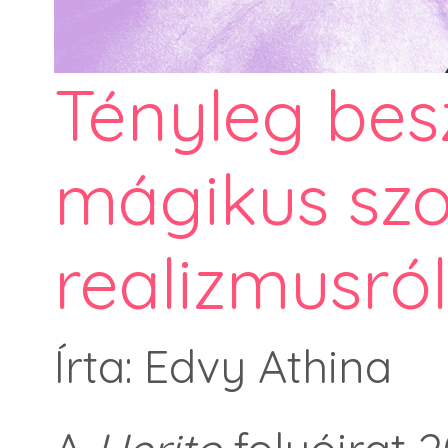
Tényleg bes
mágikus szoc
realizmusró
Írta: Edvy Athina