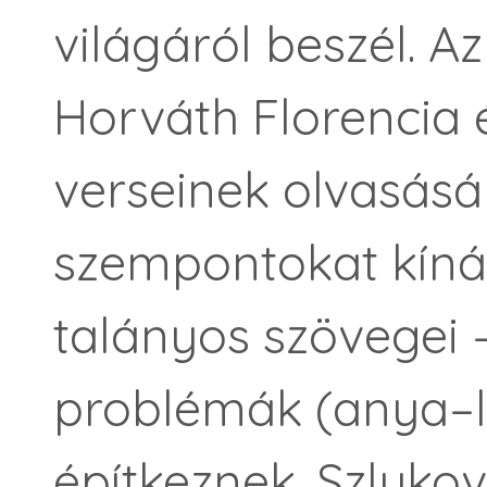
világáról beszél. A
Horváth Florencia 
verseinek olvasásá
szempontokat kíná
talányos szövegei 
problémák (anya–l
építkeznek. Szluko