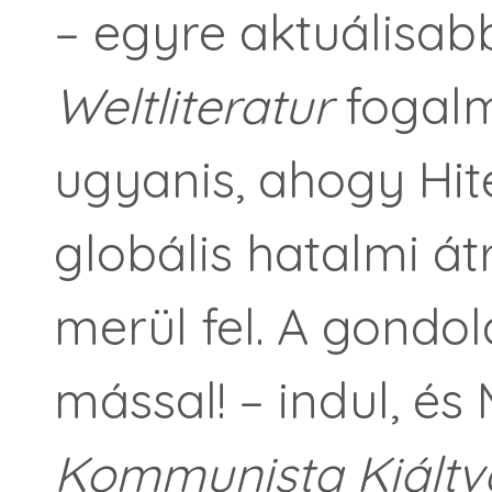
– egyre aktuálisab
Weltliteratur
fogalm
ugyanis, ahogy Hit
globális hatalmi á
merül fel. A gondo
mással! – indul, és 
Kommunista Kiált