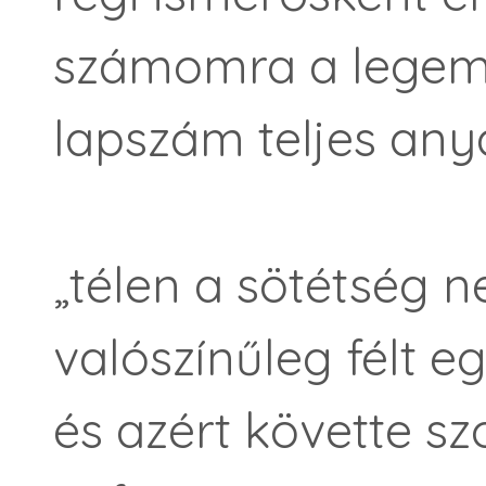
számomra a legem
lapszám teljes any
„télen a sötétség 
valószínűleg félt eg
és azért követte s