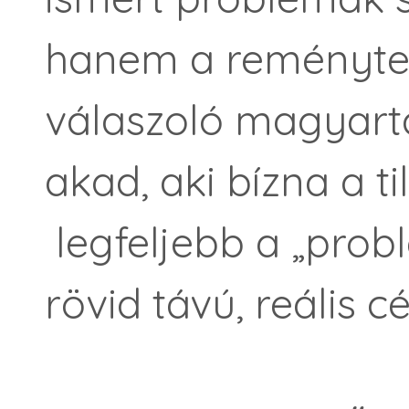
hanem a reménytel
válaszoló magyarta
akad, aki bízna a t
legfeljebb a „prob
rövid távú, reális cé