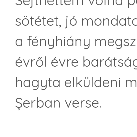
Sejthettem volna p
sötétet, jó mondat
a fényhiány megszo
évről évre barátsá
hagyta elküldeni m
Șerban verse.