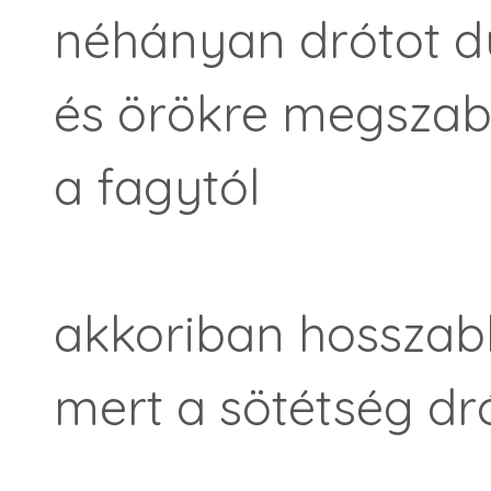
néhányan drótot d
és örökre megszab
a fagytól
akkoriban hosszabb
mert a sötétség dr