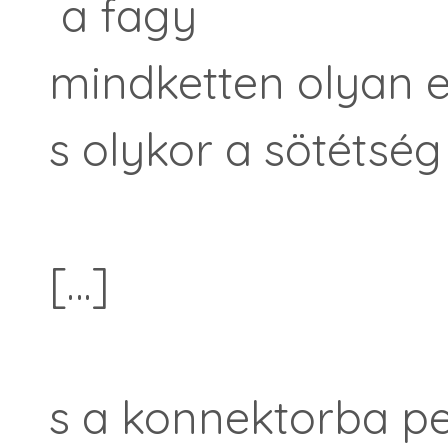
a fagy
mindketten olyan e
s olykor a sötétség
[…]
s a konnektorba p