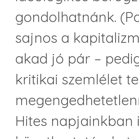
gondolhatnánk. (Pa
sajnos a kapitalizm
akad jó pár – pedig
kritikai szemlélet te
megengedhetetlenné
Hites napjainkban 