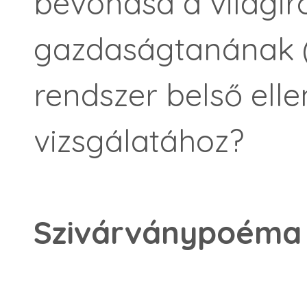
bevonása a világi
gazdaságtanának (
rendszer belső el
vizsgálatához?
Szivárványpoéma 