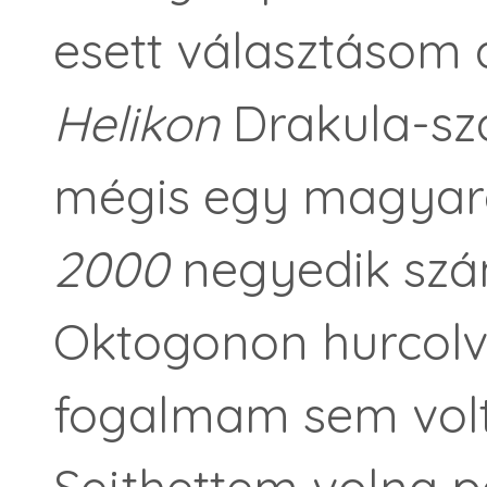
esett választásom
Helikon
Drakula-sz
mégis egy magyaro
2000
negyedik szá
Oktogonon hurcol
fogalmam sem volt, 