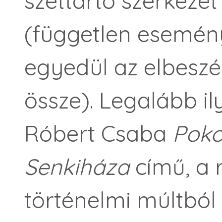
széttartó szerkeze
(független esemén
egyedül az elbeszé
össze). Legalább i
Róbert Csaba
Poko
Senkiháza
című, a
történelmi múltból