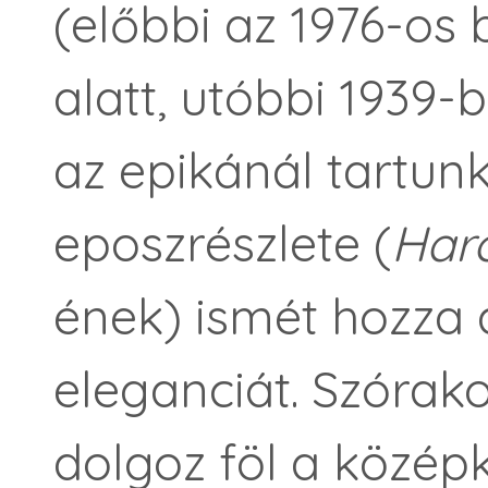
(előbbi az 1976-os 
alatt, utóbbi 1939-
az epikánál tartunk
eposzrészlete (
Har
ének) ismét hozza 
eleganciát. Szórak
dolgoz föl a közép