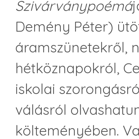
Szivárványpoémá
j
Demény Péter) ütö
áramszünetekről, 
hétköznapokról, Ce
iskolai szorongásról
válásról olvashatu
költeményében. Va