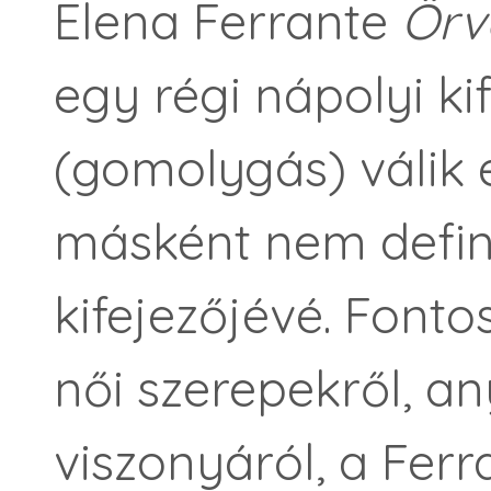
Elena Ferrante
Örv
egy régi nápolyi ki
(gomolygás) válik 
másként nem defini
kifejezőjévé. Fonto
női szerepekről, a
viszonyáról, a Fer