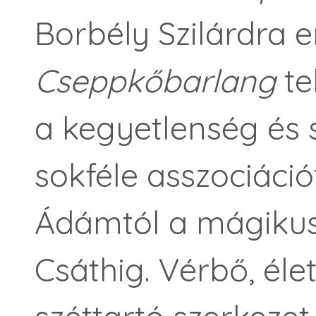
Borbély Szilárdra e
Cseppkőbarlang
te
a kegyetlenség és 
sokféle asszociáció
Ádámtól a mágikus
Csáthig. Vérbő, éle