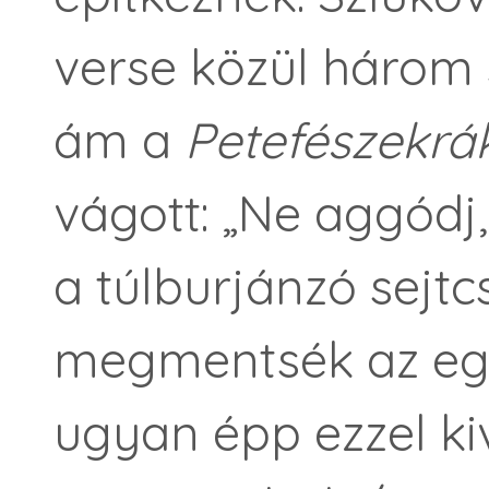
verse közül három 
ám a
Petefészekrá
vágott: „Ne aggódj,
a túlburjánzó sejt
megmentsék az egé
ugyan épp ezzel k