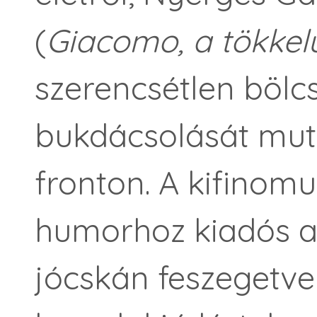
(
Giacomo, a tökkelü
szerencsétlen bölc
bukdácsolását muta
fronton. A kifinomult
humorhoz kiadós al
jócskán feszegetve 