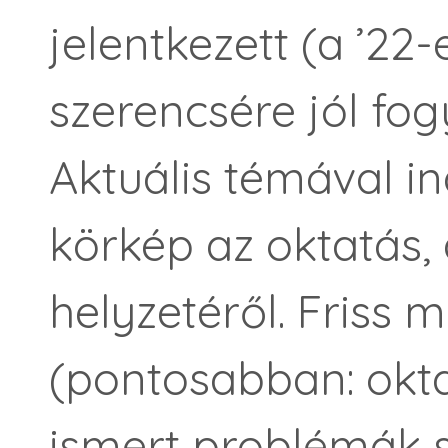
jelentkezett (a ’22
szerencsére jól fog
Aktuális témával in
körkép az oktatás,
helyzetéről. Friss
(pontosabban: okt
ismert problémák s