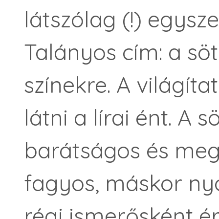
látszólag (!) egysz
Talányos cím: a sö
színekre. A világíta
látni a lírai ént. A 
barátságos és meg
fagyos, máskor ny
régi ismerősként érk