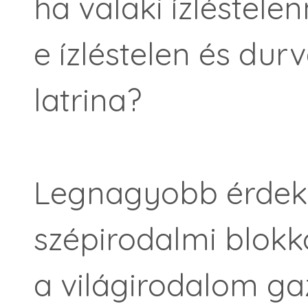
ha valaki ízléstele
e ízléstelen és durv
latrina?
Legnagyobb érdek
szépirodalmi blokk
a világirodalom ga