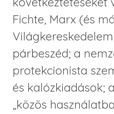
következtetéseket v
Fichte, Marx (és má
Világkereskedelem 
párbeszéd; a nemze
protekcionista szem
és kalózkiadások; 
„közös használatb