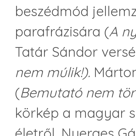
beszédmód jellemző
parafrázisára (
A ny
Tatár Sándor versér
nem múlik!).
Márton
(
Bemutató nem tör
körkép a magyar szí
életről, Nyerges G