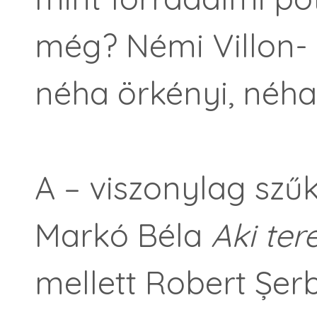
még? Némi Villon-
néha örkényi, néha 
A – viszonylag szűk
Markó Béla
Aki ter
mellett Robert Șer