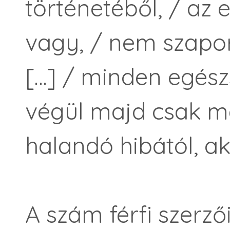
történetéből, / az 
vagy, / nem szaporí
[…] / minden egész
végül majd csak m
halandó hibától, ak
A szám férfi szerző