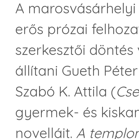
A marosvásárhelyi 
erős prózai felhozat
szerkesztői döntés
állítani Gueth Péter
Szabó K. Attila (
Cse
gyermek- és kiska
novelláit.
A templo