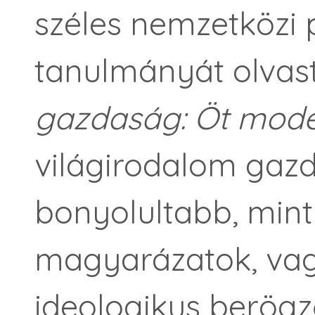
széles nemzetközi 
tanulmányát olvas
gazdaság: Öt model
világirodalom gaz
bonyolultabb, mint
magyarázatok, vag
ideologikus berögz