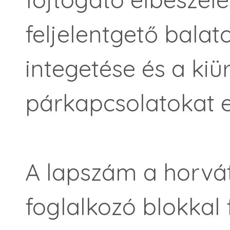
feljelentgető bala
integetése és a ki
párkapcsolatokat e
A lapszám a horvá
foglalkozó blokkal 