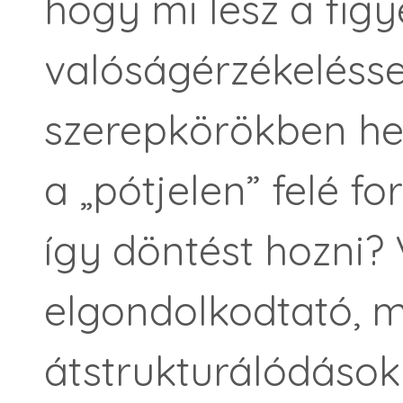
hogy mi lesz a figy
valóságérzékelésse
szerepkörökben hel
a „pótjelen” felé f
így döntést hozni?
elgondolkodtató, m
átstrukturálódások 