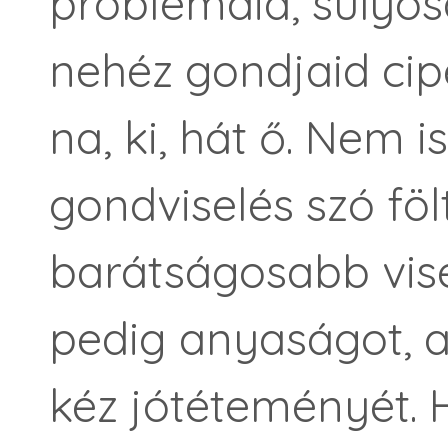
problémáid, súlyo
nehéz gondjaid cipe
na, ki, hát ő. Nem 
gondviselés szó fölt
barátságosabb vise
pedig anyaságot, a
kéz jótéteményét. H