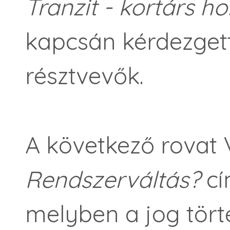
Tranzit - kortárs 
kapcsán kérdezget
résztvevők.
A következő rovat 
Rendszerváltás?
cí
melyben a jog tört