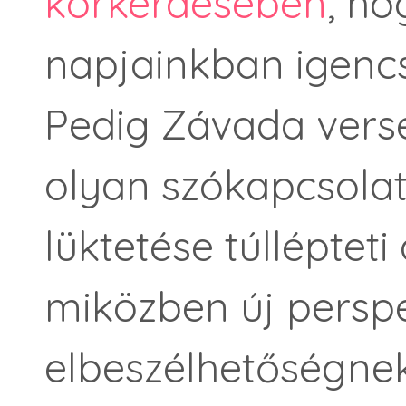
körkérdésében
, ho
napjainkban igencs
Pedig Závada verse
olyan szókapcsolat
lüktetése túllépteti
miközben új perspe
elbeszélhetőségnek