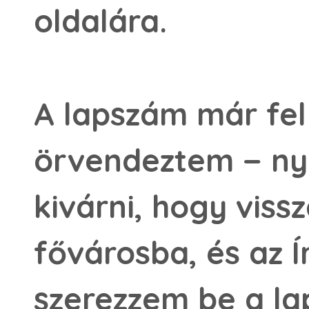
oldalára.
A lapszám már fel 
örvendeztem − ny
kivárni, hogy viss
fővárosba, és az Í
szerezzem be a l