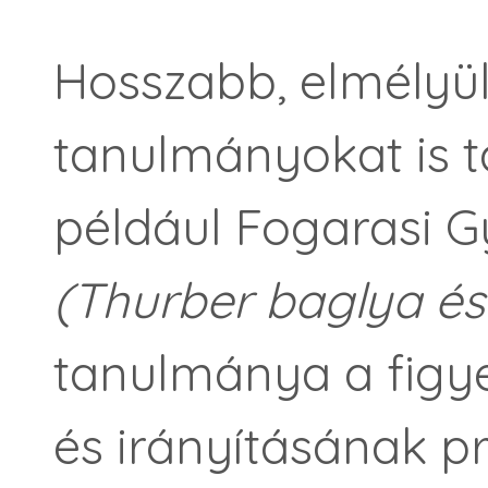
Hosszabb, elmélyül
tanulmányokat is t
például Fogarasi 
(Thurber baglya é
tanulmánya a fig
és irányításának p