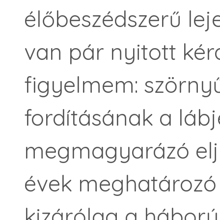
élőbeszédszerű leje
van pár nyitott ké
figyelmem: szörnyű
fordításának a láb
megmagyarázó eljá
évek meghatározó 
kizárólag a háború