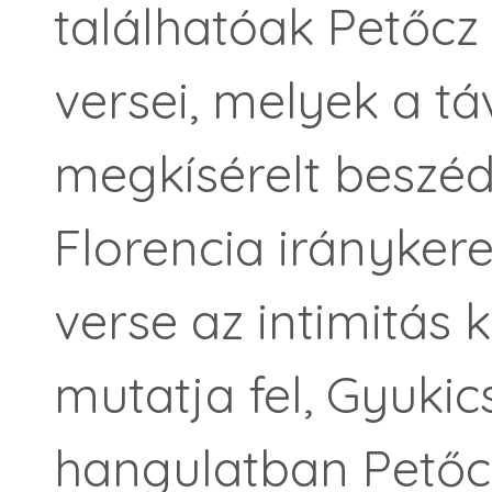
találhatóak Petőcz
versei, melyek a tá
megkísérelt beszé
Florencia irányker
verse az intimitás 
mutatja fel, Gyukic
hangulatban Petőcz