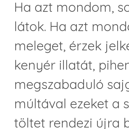
Ha azt mondom, so
látok. Ha azt mond
meleget, érzek jelk
kenyér illatát, pihe
megszabaduló sajg
múltával ezeket a 
töltet rendezi újr