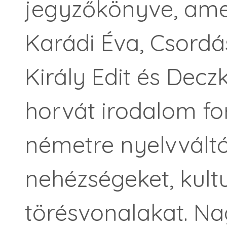
jegyzőkönyve, ame
Karádi Éva, Csordá
Király Edit és Deczk
horvát irodalom for
németre nyelvváltó
nehézségeket, kultu
törésvonalakat. Na