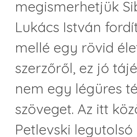
megismerhetjük Sibi
Lukács István fordí
mellé egy rövid éle
szerzőről, ez jó tá
nem egy légüres tér
szöveget. Az itt kö
Petlevski legutolsó