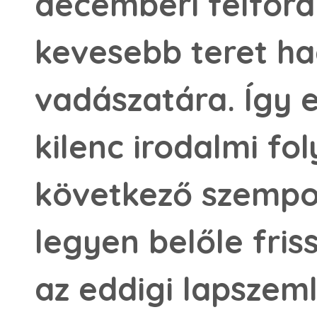
decemberi felford
kevesebb teret ha
vadászatára. Így e
kilenc irodalmi fo
következő szempon
legyen belőle friss
az eddigi lapsze