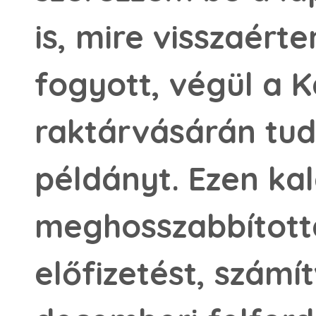
is, mire visszaért
fogyott, végül a 
raktárvásárán tud
példányt. Ezen ka
meghosszabbított
előfizetést, számí