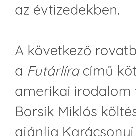
az évtizedekben.
A következő rovat
a
Futárlíra
című köte
amerikai irodalom f
Borsik Miklós költés
ajánlja Karácsonyi