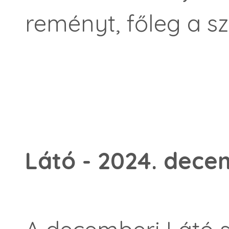
reményt, főleg a s
Látó - 2024. dece