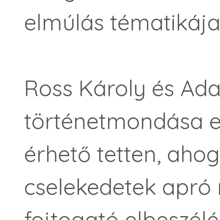
elmúlás tématikája
Ross Károly és Ad
történetmondása 
érhető tetten, aho
cselekedetek apró 
fojtogató elbeszélé