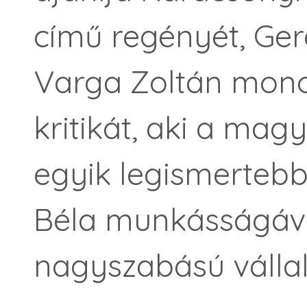
című regényét, Ger
Varga Zoltán mono
kritikát, aki a mag
egyik legismertebb
Béla munkásságáva
nagyszabású válla