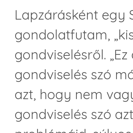
Lapzárásként egy S
gondolatfutam, „ki
gondviselésről. „Ez
gondviselés szó m
azt, hogy nem vag
gondviselés szó azt