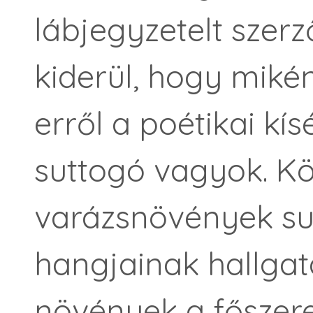
lábjegyzetelt szerző
kiderül, hogy mikén
erről a poétikai kís
suttogó vagyok. Kö
varázsnövények su
hangjainak hallgat
növények a főszerep