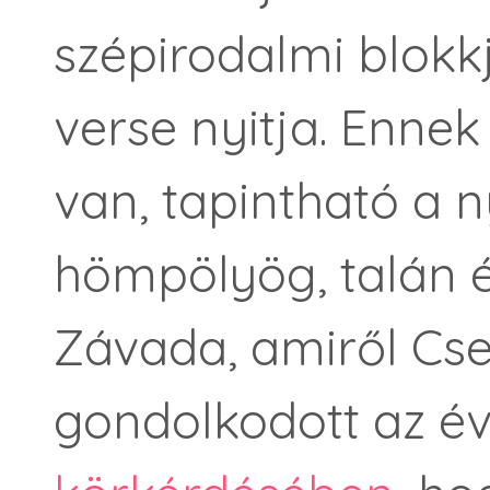
szépirodalmi blokk
verse nyitja. Ennek
van, tapintható a n
hömpölyög, talán é
Závada, amiről Cs
gondolkodott az é