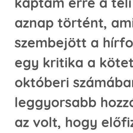
kaptam erre a téli
aznap történt, am
szembejött a hírf
egy kritika a köte
októberi számában
leggyorsabb hozz
az volt, hogy előf