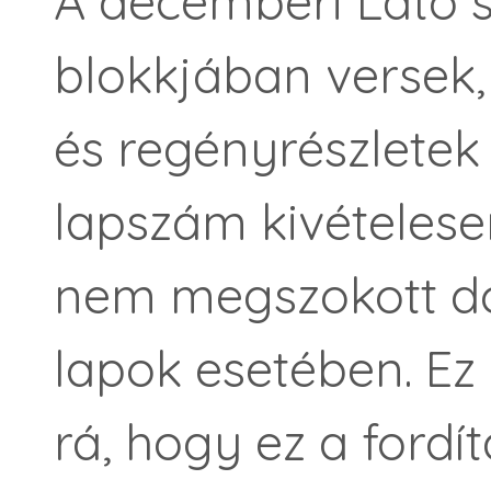
A decemberi Látó 
blokkjában versek,
és regényrészletek
lapszám kivételesen
nem megszokott do
lapok esetében. Ez
rá, hogy ez a fordí