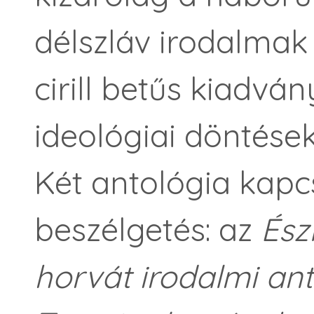
délszláv irodalmak 
cirill betűs kiadv
ideológiai döntések
Két antológia kapcs
beszélgetés: az
Észl
horvát irodalmi an