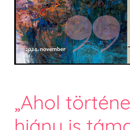
„Ahol történe
hiány is tám