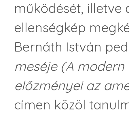
működését, illetve 
ellenségkép megkép
Bernáth István pe
meséje (A modern 
előzményei az amer
címen közöl tanul