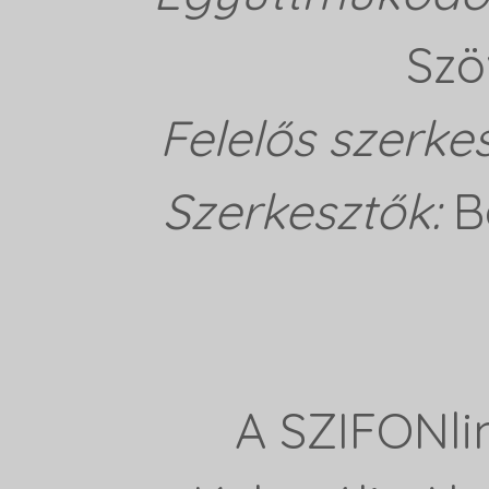
Szö
Felelős szerke
Szerkesztők:
B
A SZIFONli