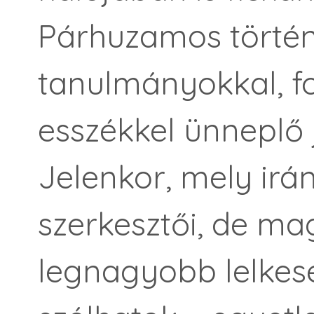
Párhuzamos törté
tanulmányokkal, for
esszékkel ünneplő 
Jelenkor, mely irá
szerkesztői, de ma
legnagyobb lelkes