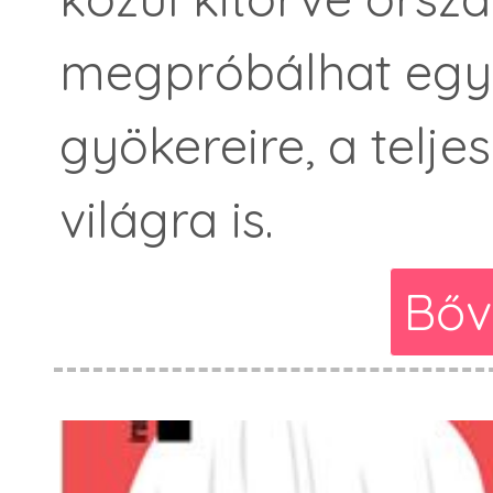
megpróbálhat egysz
gyökereire, a telj
világra is.
Bőv