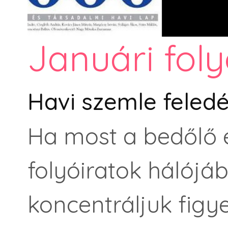
Januári fol
Havi szemle feledé
Ha most a bedőlő 
folyóiratok hálójá
koncentráljuk figy