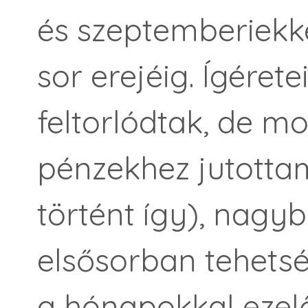
és szeptemberiekk
sor erejéig. Ígére
feltorlódtak, de m
pénzekhez jutotta
történt így), nagyb
elsősorban tehets
a hónapokkal ezelő