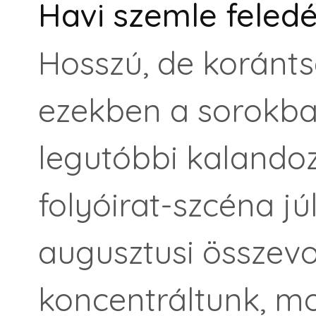
Havi szemle feledé
Hosszú, de koránt
ezekben a sorokba
legutóbbi kalando
folyóirat-szcéna júli
augusztusi összev
koncentráltunk, mo