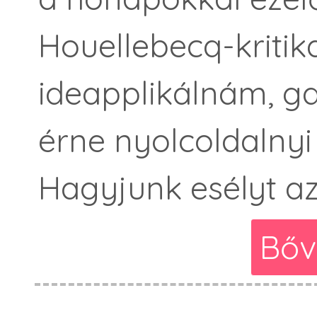
Houellebecq-kritik
ideapplikálnám, g
érne nyolcoldalny
Hagyjunk esélyt az
Bőv