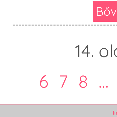
Bőv
14. o
6
7
8
...
I