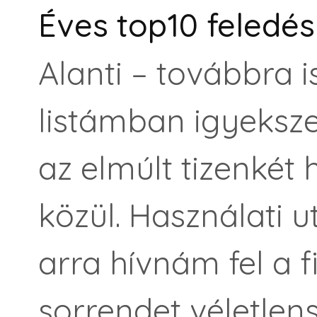
Éves top10 feledés
Alanti – továbbra i
listámban igyeksz
az elmúlt tizenkét
közül. Használati u
arra hívnám fel a 
sorrendet véletle