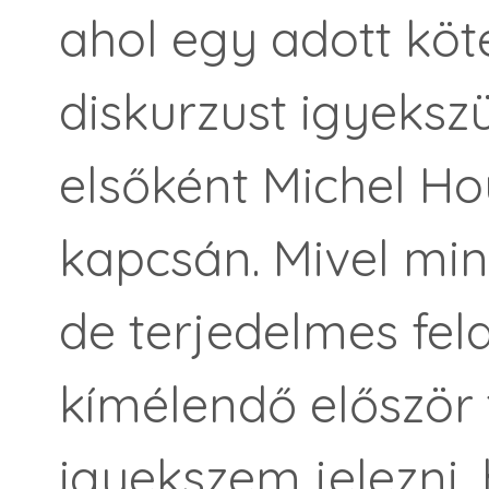
ahol egy adott köte
diskurzust igyeksz
elsőként Michel H
kapcsán. Mivel mi
de terjedelmes fela
kímélendő először t
igyekszem jelezni, 