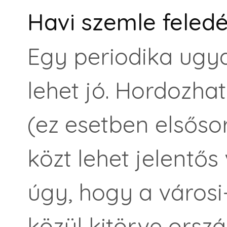
Havi szemle feledé
Egy periodika ugy
lehet jó. Hordozhat
(ez esetben elsőso
közt lehet jelentős
úgy, hogy a városi
közül kitörve orszá