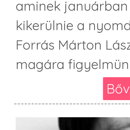
aminek januárban 
kikerülnie a nyomd
Forrás Márton Lász
magára figyelmünk
Bőv