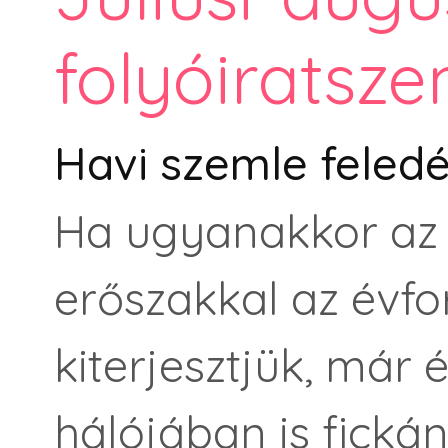
folyóiratsze
Havi szemle feledé
Ha ugyanakkor az 
erőszakkal az évfo
kiterjesztjük, már
hálójában is fickán