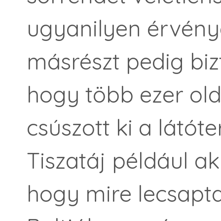
ugyanilyen érvényes
másrészt pedig bi
hogy több ezer ol
csúszott ki a látó
Tiszatáj például ak
hogy mire lecsapta