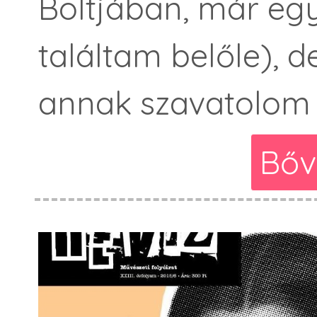
Boltjában, már eg
találtam belőle), de
annak szavatolom 
Bőv