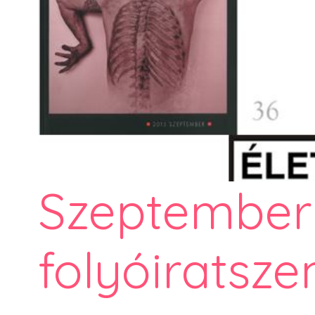
Szeptember
folyóiratsze