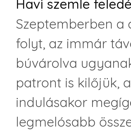
Havi szemle feledé
Szeptemberben a c
folyt, az immár tá
búvárolva ugyanak
patront is kilőjük, 
indulásakor megígé
legmelósabb össze