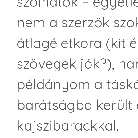
szólhatok – egyet
nem a szerzők sz
átlagéletkora (kit 
szövegek jók?), ha
példányom a tásk
barátságba került 
kajszibarackkal.