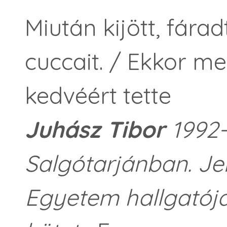
Miután kijött, fára
cuccait. / Ekkor me
kedvéért tette
Juhász Tibor
1992-
Salgótarjánban. Je
Egyetem hallgatója.