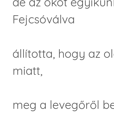
de az okot egyikün
Fejcsóválva
állította, hogy az 
miatt,
meg a levegőről be