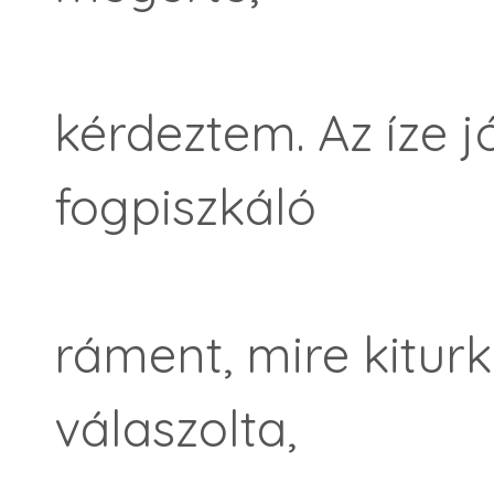
kérdeztem. Az íze j
fogpiszkáló
ráment, mire kitur
válaszolta,