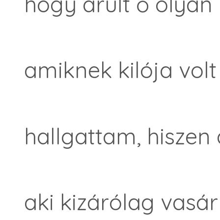
hogy árult ő olyan
amiknek kilója volt
hallgattam, hisze
aki kizárólag vasá