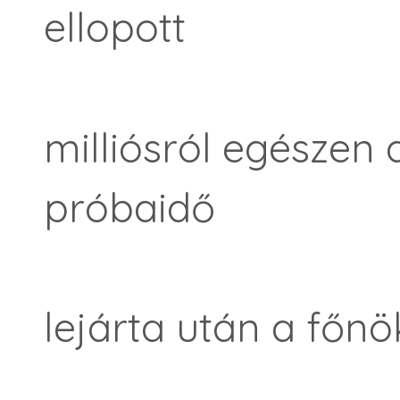
ellopott
milliósról egészen 
próbaidő
lejárta után a főnö