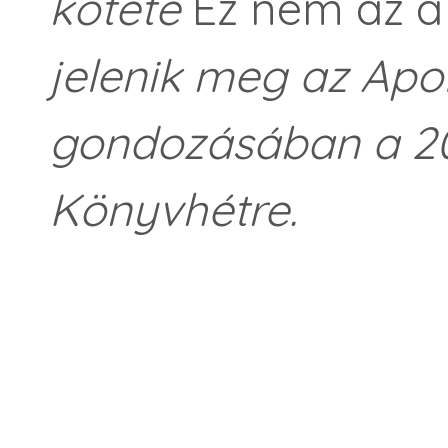
kötete
Ez nem az a
jelenik meg az Apok
gondozásában a 20
Könyvhétre.