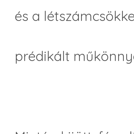
és a létszámcsökk
prédikált műkönny