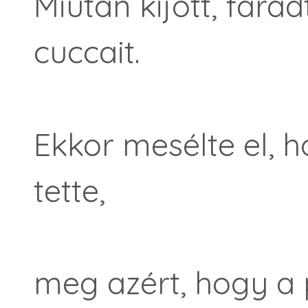
Miután kijött, fára
cuccait.
Ekkor mesélte el, h
tette,
meg azért, hogy a