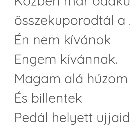
Közben már odakús
összekuporodtál a 
Én nem kívánok
Engem kívánnak.
Magam alá húzom 
És billentek
Pedál helyett ujja