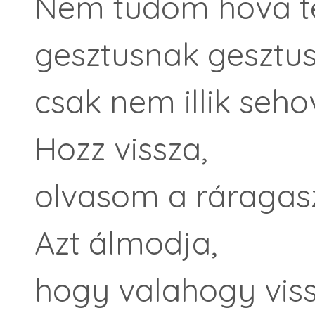
Nem tudom hova te
gesztusnak gesztus
csak nem illik seho
Hozz vissza,
olvasom a ráragaszt
Azt álmodja,
hogy valahogy viss