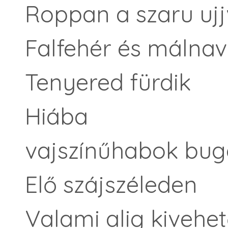
Roppan a szaru uj
Falfehér és málnav
Tenyered fürdik
Hiába
vajszínűhabok bu
Elő szájszéleden
Valami alig kivehe