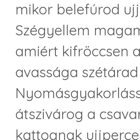
mikor belefúrod u
Szégyellem maga
amiért kifröccsen a
avassága szétárad
Nyomásgyakorlással
átszivárog a csava
kattognak ujjperce