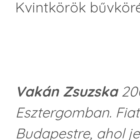
Kvintkörök bűvkör
Vakán Zsuzska
200
Esztergomban. Fiata
Budapestre, ahol jel