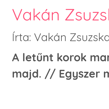
Vakán Zsuzsk
Írta: Vakán Zsuzsk
A letűnt korok m
majd. // Egyszer 