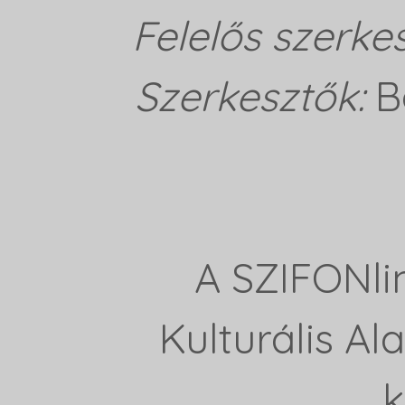
Felelős szerke
Szerkesztők:
B
A SZIFONli
Kulturális A
k