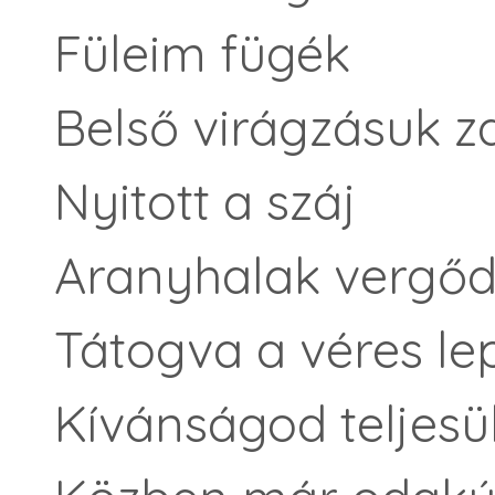
Füleim fügék
Belső virágzásuk z
Nyitott a száj
Aranyhalak vergő
Tátogva a véres l
Kívánságod teljesül