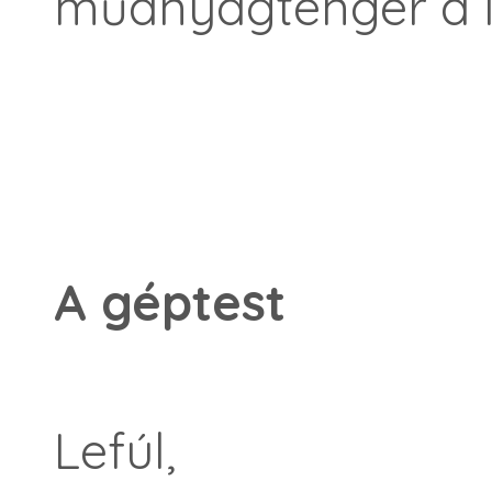
műanyagtenger a lá
A géptest
Lefúl,