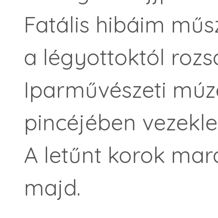
Fatális hibáim műsz
a légyottoktól roz
Iparművészeti mú
pincéjében vezekle
A letűnt korok ma
majd.