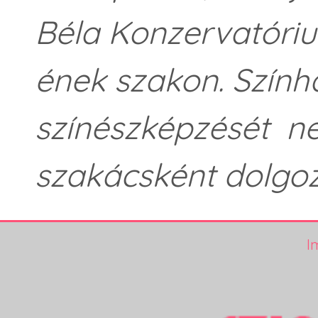
Béla Konzervatóri
ének szakon. Szính
színészképzését ne
szakácsként dolgoz
I