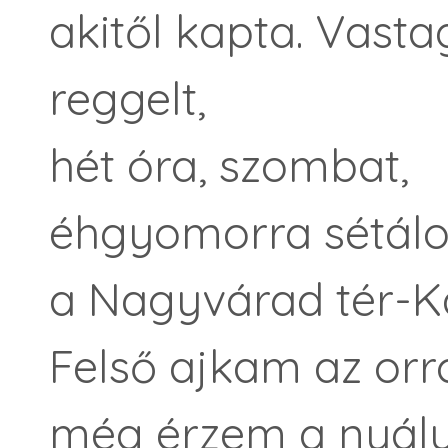
akitől kapta. Vast
reggelt,
hét óra, szombat,
éhgyomorra sétálo
a Nagyvárad tér-Kál
Felső ajkam az o
még érzem a nyálun