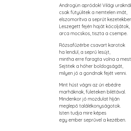
Androgün apródok! Világi urakná
csak fütyülitek a nemtelen imát,
elszomorítva a seprűt kezetekben
Leszegett fején haját kócoljátok,
arca mocskos, tiszta a csempe.
Rózsafűzérbe csavart karotok
ha lendül, a seprű lesújt,
mintha erre faragta volna a mest
Sejtitek a hóher boldogságát,
milyen jó a gondnak fejét venni.
Mint húst vágni az úri ebédre
marháknak, fületeken bilétával.
Mindenkor jó mozdulat híján
meglepő találékonyságotok.
Isten tudja mire képes
egy ember seprűvel a kezében.