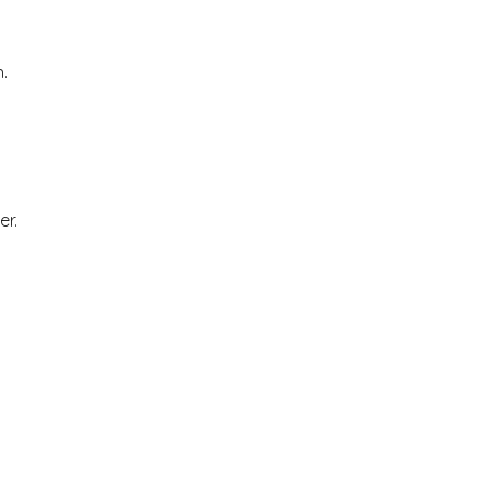
l
.
er.