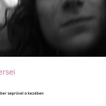
PesText 2023
PesText 2024
PesText 2025
+SZIF
HNB
Eronim Mox szakácskönyve
Spoiler
ersei
mber seprűvel a kezében