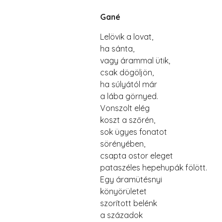
Gané
Lelövik a lovat,
ha sánta,
vagy árammal ütik,
csak dögöljön,
ha súlyától már
a lába görnyed.
Vonszolt elég
koszt a szőrén,
sok ügyes fonatot
sörényében,
csapta ostor eleget
pataszéles hepehupák fölött.
Egy áramütésnyi
könyörületet
szorított belénk
a századok