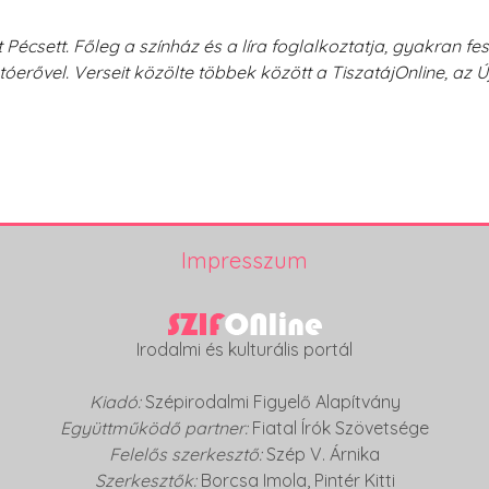
 Pécsett. Főleg a színház és a líra foglalkoztatja, gyakran fe
otóerővel. Verseit közölte többek között a TiszatájOnline, az Új
Impresszum
Irodalmi és kulturális portál
Kiadó:
Szépirodalmi Figyelő Alapítvány
Együttműködő partner:
Fiatal Írók Szövetsége
Felelős szerkesztő:
Szép V. Árnika
Szerkesztők:
Borcsa Imola
,
Pintér Kitti