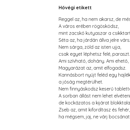
Hóvégi etikett
Reggel az, ha nem akarsz, de més
A város erében rögösködsz,
mint zacskó kutyaszar a csikktar
Séta az, ha járdán állva jelre várs
Nem sárga, zöld az isten ujja,
csak egyet léphetsz felé, paraszt.
Ami szívható, dohány. Ami ehető, é
Magyarázat az, amit elfogadsz.
Kannásbort nyújt feléd egy hajlék
a jóság megtérülhet.
Nem finnyáskodsz keserű tablett
A sorban állást nem lehet elvéteni
de kockázatos a kijárat blokktala
Zseb az, amit kifordítasz és fehér,
ha mégsem, jaj, ne várj bocsánat