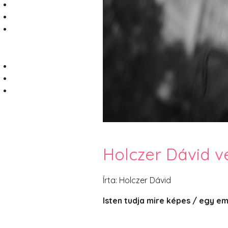
Holczer Dávid v
Írta: Holczer Dávid
Isten tudja mire képes / egy e