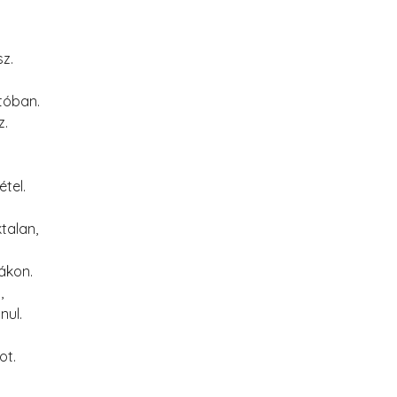
z.
tóban.
z.
tel.
talan,
ákon.
,
nul.
ot.