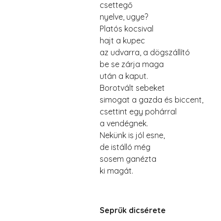
csettegő
nyelve, ugye?
Platós kocsival
hajt a kupec
az udvarra, a dögszállító
be se zárja maga
után a kaput.
Borotvált sebeket
simogat a gazda és biccent,
csettint egy pohárral
a vendégnek.
Nekünk is jól esne,
de istálló még
sosem ganézta
ki magát.
Seprűk dicsérete