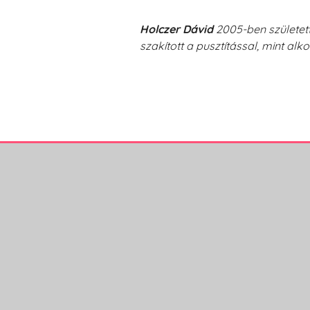
Holczer Dávid
2005-ben született
szakított a pusztítással, mint alk