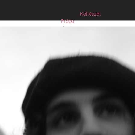
Költészet
Próza
Műfordítás
Mese
Folyó/irat/mentés
Sorozat
Hibrid
Hasznos szöveg
Józsefet nem kérdezte senki
Csízió
HISZTI
comicON
PesText
PesText 2021
PesText 2022