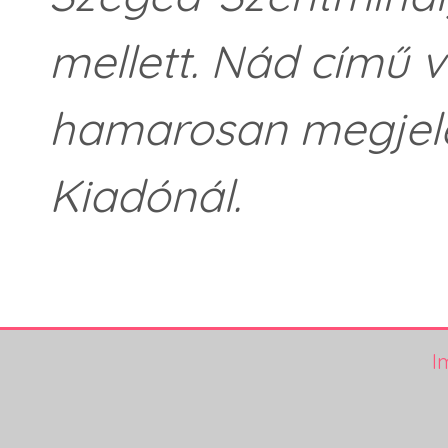
mellett. Nád című 
hamarosan megjele
Kiadónál.
I