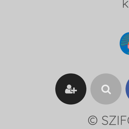
k
© SZIF