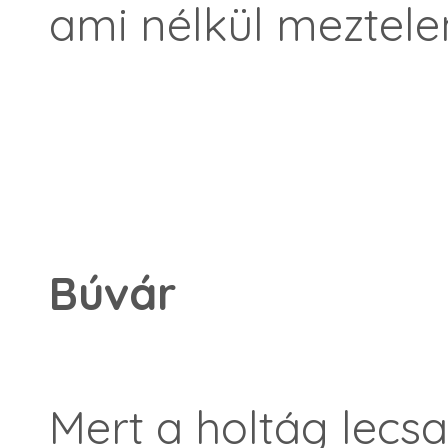
ami nélkül meztele
Búvár
Mert a holtág lecs