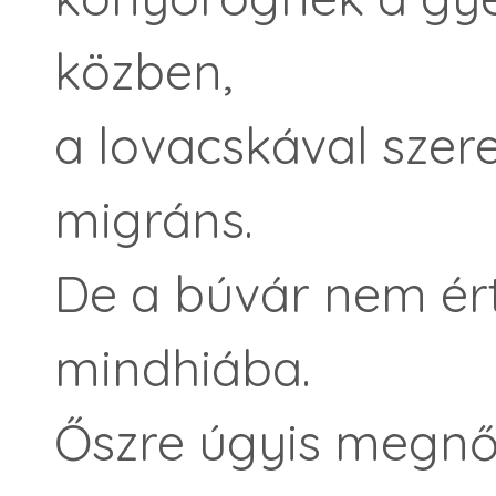
közben,
a lovacskával szer
migráns.
De a búvár nem ért
mindhiába.
Őszre úgyis megnőn