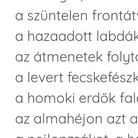
a szüntelen frontát
a hazaadott labdák
az átmenetek folyt
a levert fecskefész
a homoki erdők fal
az almahéjon azt a 