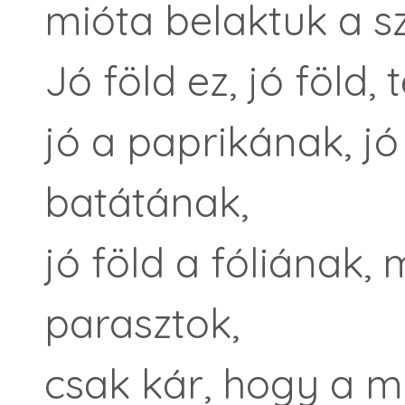
mióta belaktuk a s
Jó föld ez, jó föld
jó a paprikának, j
batátának,
jó föld a fóliának,
parasztok,
csak kár, hogy a m