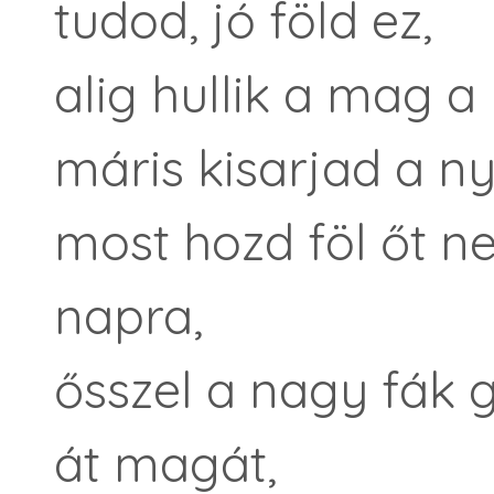
tudod, jó föld ez,
alig hullik a mag a
máris kisarjad a ny
most hozd föl őt nek
napra,
ősszel a nagy fák 
át magát,