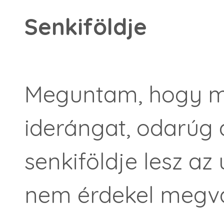
Senkiföldje
Meguntam, hogy me
iderángat, odarúg
senkiföldje lesz az ú
nem érdekel megvá