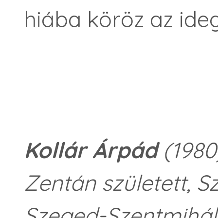
hiába köröz az ide
Kollár Árpád
(1980)
Zentán született, S
Szeged-Szentmihál