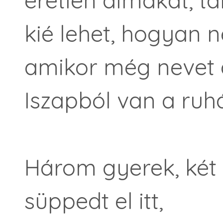
éretlen almákat, ta
kié lehet, hogyan n
amikor még nevet
Iszapból van a ruhá
Három gyerek, két 
süppedt el itt,