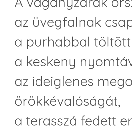
A vágányzárak ors
az üvegfalnak csap
a purhabbal töltött
a keskeny nyomtáv 
az ideiglenes meg
örökkévalóságát,
a terasszá fedett e