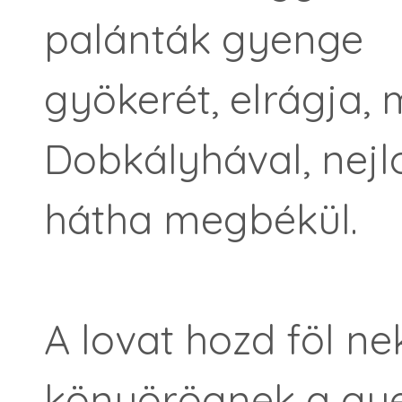
palánták gyenge
gyökerét, elrágja, 
Dobkályhával, nejlo
hátha megbékül.
A lovat hozd föl ne
könyörögnek a gye