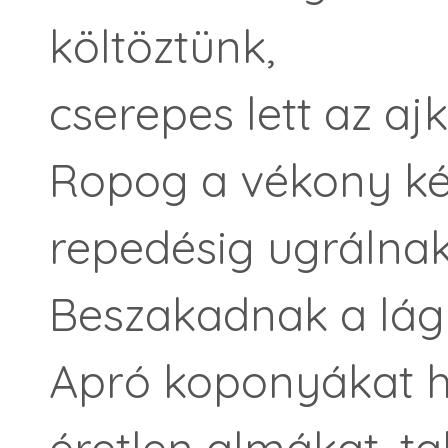
költöztünk,
cserepes lett az aj
Ropog a vékony ké
repedésig ugrálnak
Beszakadnak a lág
Apró koponyákat h