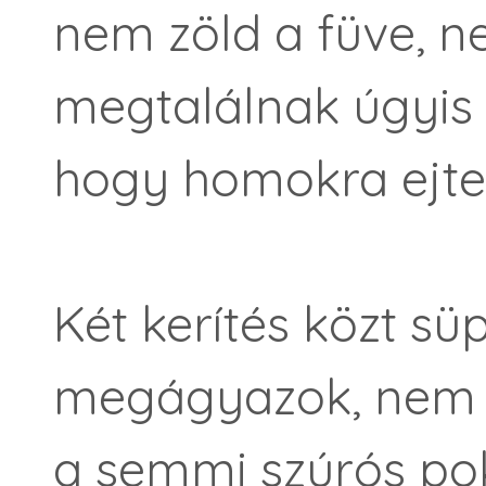
nem zöld a füve, ne
megtalálnak úgyis
hogy homokra ejte
Két kerítés közt sü
megágyazok, nem re
a semmi szúrós pok