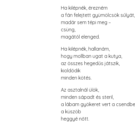
Ha kilépnék, érezném
a fán felejtett gyümölcsök súlyát,
madár sem tépi meg –
csüng,
magától elenged.
Ha kilépnék, hallanám,
hogy mollban ugat a kutya,
az összes hegedűs játszik,
kioldódik
minden kötés.
Az asztalnál ülök,
minden sápadt és steril,
a lábam gyökeret vert a csendbe
a küszöb
heggyé nőtt.