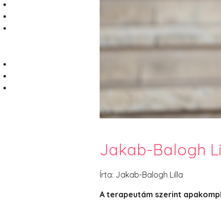
Jakab-Balogh Lil
Írta: Jakab-Balogh Lilla
A terapeutám szerint apakomple