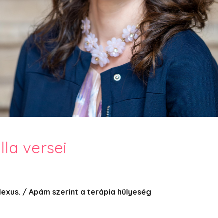
PesText 2023
PesText 2024
PesText 2025
+SZIF
HNB
Eronim Mox szakácskönyve
Spoiler
la versei
xus. / Apám szerint a terápia hülyeség