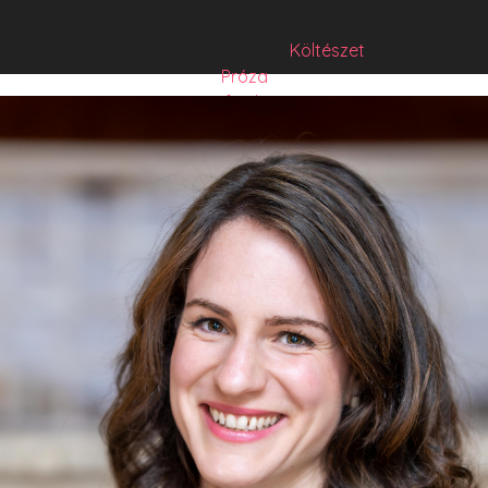
Költészet
Próza
Műfordítás
Mese
Folyó/irat/mentés
Sorozat
Hibrid
Hasznos szöveg
Józsefet nem kérdezte senki
Csízió
HISZTI
comicON
PesText
PesText 2021
PesText 2022