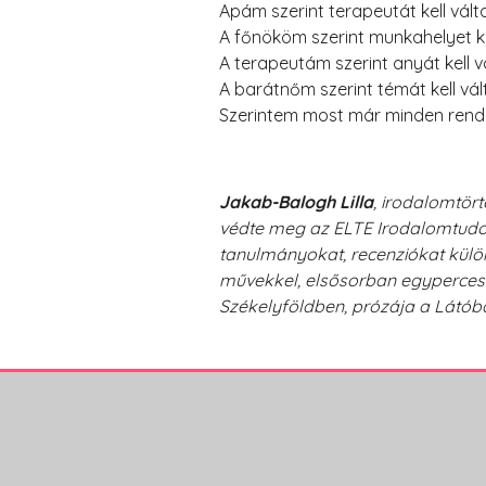
Apám szerint terapeutát kell vál
A főnököm szerint munkahelyet ke
A terapeutám szerint anyát kell 
A barátnőm szerint témát kell vá
Szerintem most már minden rendb
Jakab-Balogh Lilla
, irodalomtört
védte meg az ELTE Irodalomtudom
tanulmányokat, recenziókat külön
művekkel, elsősorban egyperces n
Székelyföldben, prózája a Látóba