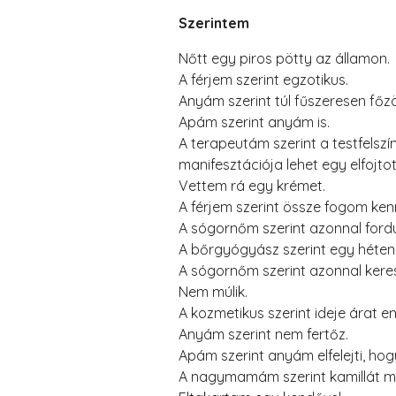
Szerintem
Nőtt egy piros pötty az államon.
A férjem szerint egzotikus.
Anyám szerint túl fűszeresen főzö
Apám szerint anyám is.
A terapeutám szerint a testfelsz
manifesztációja lehet egy elfojtot
Vettem rá egy krémet.
A férjem szerint össze fogom ken
A sógornőm szerint azonnal ford
A bőrgyógyász szerint egy héten 
A sógornőm szerint azonnal kere
Nem múlik.
A kozmetikus szerint ideje árat em
Anyám szerint nem fertőz.
Apám szerint anyám elfelejti, hog
A nagymamám szerint kamillát mi