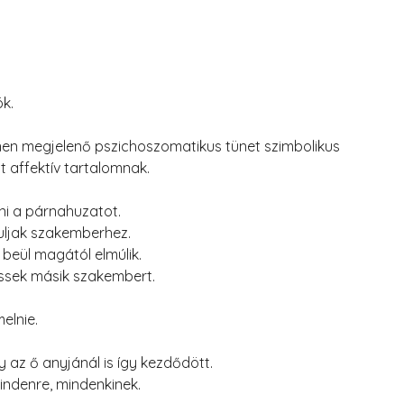
k.
ínen megjelenő pszichoszomatikus tünet szimbolikus
t affektív tartalomnak.
ni a párnahuzatot.
uljak szakemberhez.
beül magától elmúlik.
ssek másik szakembert.
elnie.
y az ő anyjánál is így kezdődött.
ndenre, mindenkinek.