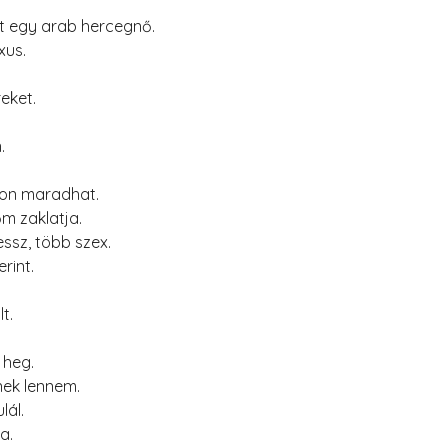
nt egy arab hercegnő.
xus.
eket.
.
thon maradhat.
m zaklatja.
ssz, több szex.
rint.
t.
 heg.
nek lennem.
lál.
a.