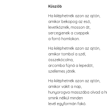
Küszöb
Ha kiléphetnék azon az ajtón,
amikor bekopog az eső,
levetkőznék, mosson át,
sercegjenek a cseppek
a forró homlokon.
Ha kiléphetnék azon az ajtón,
amikor tombol a szél,
összekócolna,
arcomba fújná a lepedőt,
szellemes játék.
Ha kiléphetnék azon az ajtón,
amikor vakít a nap,
hunyorogva masszába olvad a hi
smink nélkül minden
levél egyformán fakó.