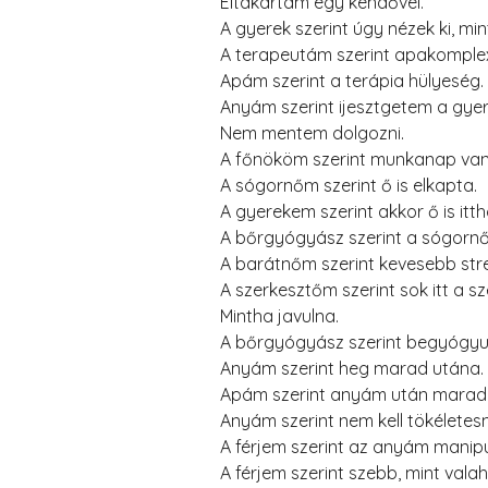
Eltakartam egy kendővel.
A gyerek szerint úgy nézek ki, mi
A terapeutám szerint apakomple
Apám szerint a terápia hülyeség.
Anyám szerint ijesztgetem a gyer
Nem mentem dolgozni.
A főnököm szerint munkanap van
A sógornőm szerint ő is elkapta.
A gyerekem szerint akkor ő is it
A bőrgyógyász szerint a sógornő
A barátnőm szerint kevesebb stre
A szerkesztőm szerint sok itt a sze
Mintha javulna.
A bőrgyógyász szerint begyógyul
Anyám szerint heg marad utána.
Apám szerint anyám után marad
Anyám szerint nem kell tökéletes
A férjem szerint az anyám manipu
A férjem szerint szebb, mint valah