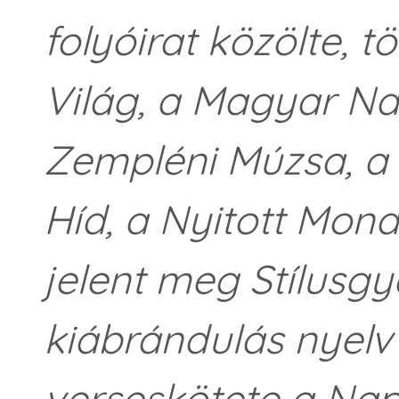
folyóirat közölte, 
Világ, a Magyar Nap
Zempléni Múzsa, a 
Híd, a Nyitott Mond
jelent meg Stílusgy
kiábrándulás nyel
verseskötete a Nap