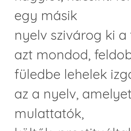
egy másik
nyelv szivárog ki a
azt mondod, feldob,
füledbe lehelek izg
az a nyelv, amelyet
mulattatók,