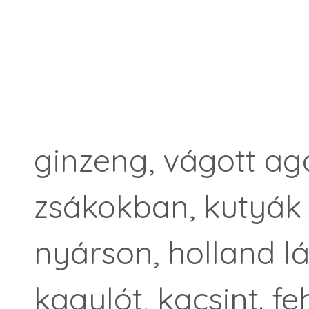
ginzeng, vágott aga
zsákokban, kutyák
nyárson, holland lá
kagylót, kacsint. f