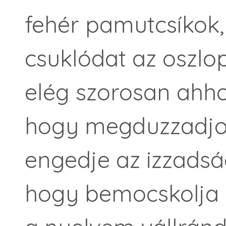
fehér pamutcsíkok,
csuklódat az oszlo
elég szorosan ahho
hogy megduzzadjon
engedje az izzadsá
hogy bemocskolja a