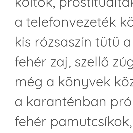
költők, prostituált
a telefonvezeték kö
kis rózsaszín tütü
fehér zaj, szellő z
még a könyvek közö
a karanténban pró
fehér pamutcsíkok,