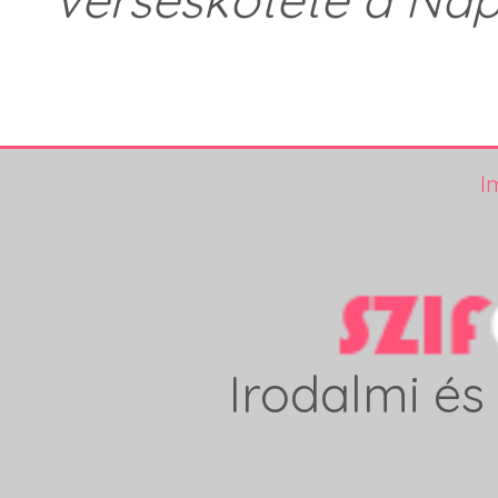
I
Irodalmi és 