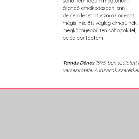
soha nem fogom megtanulni,
állandó emelkedésben lenni,
de nem lehet átúszni az óceánt,
mégis, mielőtt végleg elmerülnék,
megkönnyebbülten sóhajtok fel,
beléd bontódtam
Tamás Dénes
1975-ben született
verseskötete: A lazacok szeretke