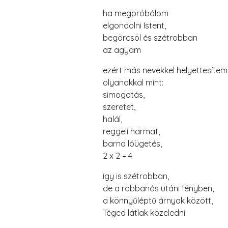
ha megpróbálom
elgondolni Istent,
begörcsöl és szétrobban
az agyam
ezért más nevekkel helyettesítem
olyanokkal mint:
simogatás,
szeretet,
halál,
reggeli harmat,
barna lóügetés,
2 x 2 = 4
így is szétrobban,
de a robbanás utáni fényben,
a könnyűléptű árnyak között,
Téged látlak közeledni