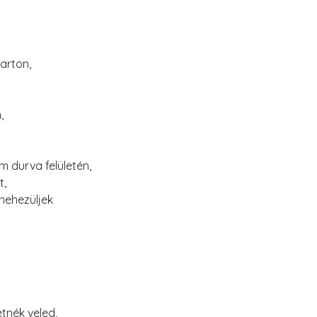
arton,
,
 durva felületén,
t,
nehezüljek
tnék veled,