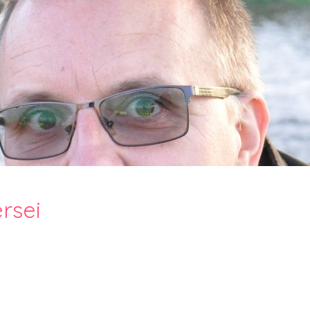
PesText 2023
PesText 2024
PesText 2025
+SZIF
HNB
Eronim Mox szakácskönyve
Spoiler
rsei