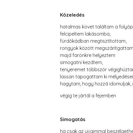
Közeledés
hatalmas követ találtam a folyóp
felcipeltem lakásomba,
fürdőkádban megtisztítottam,
rongyok között megszárítgattam
majd farönkre helyeztem
simogatni kezdtem,
tenyeremet többször végighúztam
lassan tapogattam ki mélyedései
hagytam, hogy hozzá idomuljak, 
végig te jártál a fejemben
Simogatás
ha csak az ujjaimmal beszélgethe