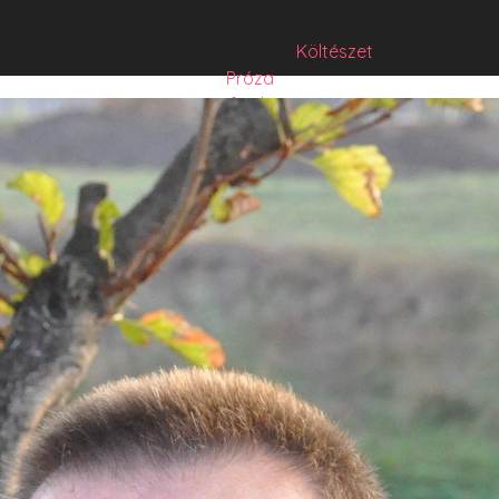
Költészet
Próza
Műfordítás
Mese
Folyó/irat/mentés
Sorozat
Hibrid
Hasznos szöveg
Józsefet nem kérdezte senki
Csízió
HISZTI
comicON
PesText
PesText 2021
PesText 2022