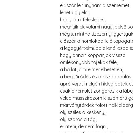
először lehunynám a szememet,
lehet úgy élni,
hogy látni felesleges,
megnyílnék valami nagy, belső sö
mégis, mintha tízezernyi gyertya
először a homlokod felé tapogat
a legegyértelműbb ellenállásba s
hogy onnan koppanjak vissza
omlékonyabb tájékok felé,
a hajlat, ami elmesélhetetlen,
a begyűrődés és a kiszabadulás,
apró vájat mélyén hideg patak c
csak a rémület zongorázik a lábu
veled masszírozom ki szomorú gö
márványtérdek fölött halk diderg
oly széles a keskeny,
oly szoros a tág,
érinteni, de nem fogni,