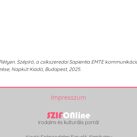
 Rétyen. Szépíró, a csíkszeredai Sapientia EMTE kommunikáci
zése, Napkút Kiadó, Budapest, 2025.
Impresszum
Irodalmi és kulturális portál