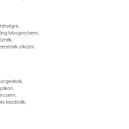
tétségre,
láng lobogna benn,
óznék,
zeretnék ütközni,
sörgedezik,
jjakon,
rcseim,
és kezdődik,