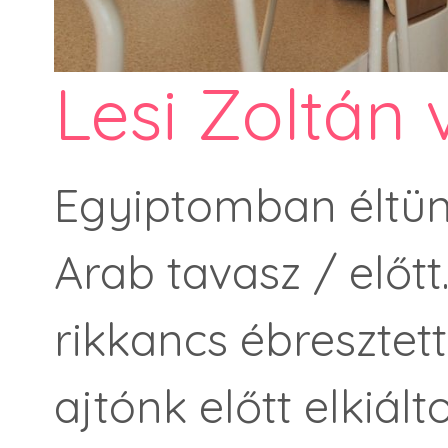
Lesi Zoltán 
Egyiptomban éltün
Arab tavasz / előt
rikkancs ébresztet
ajtónk előtt elkiál