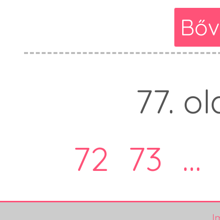
Bőv
77. ol
72
73
...
I