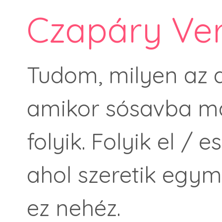
Czapáry Ver
Tudom, milyen az a
amikor sósavba má
folyik. Folyik el /
ahol szeretik egymá
ez nehéz.