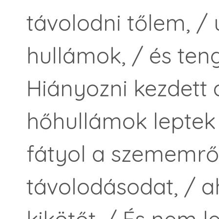
távolodni tőlem, /
hullámok, / és teng
Hiányozni kezdett a
hőhullámok leptek 
fátyol a szememről
távolodásodat, / a