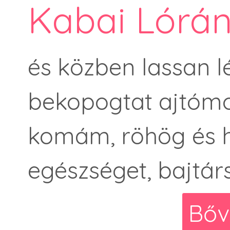
Kabai Lórán
és közben lassan l
bekopogtat ajtómo
komám, röhög és há
egészséget, bajtárs
Bőv