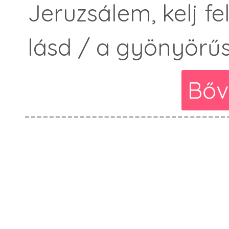
Jeruzsálem, kelj fe
lásd / a gyönyörűs
Bőv