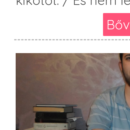
kikötőt. / És nem l
Bőv