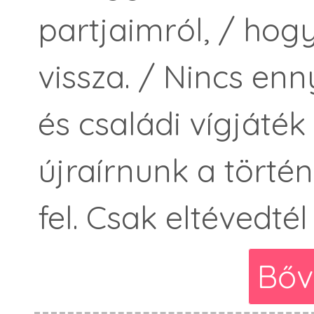
partjaimról, / hog
vissza. / Nincs enn
és családi vígjáték
újraírnunk a törté
fel. Csak eltévedtél
Bőv