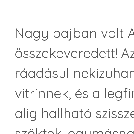
Nagy bajban volt A
összekeveredett! Az
ráadásul nekizuhan
vitrinnek, és a le
alig hallható sziss
szöktek, egymásnak