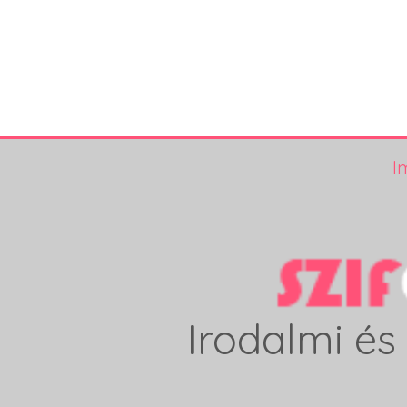
I
Irodalmi és 