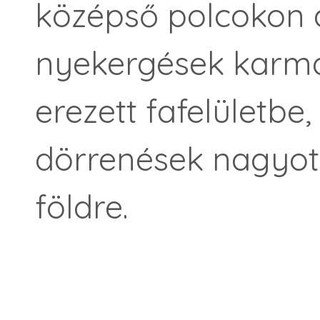
középső polcokon 
nyekergések karma
erezett fafelületbe
dörrenések nagyot
földre.