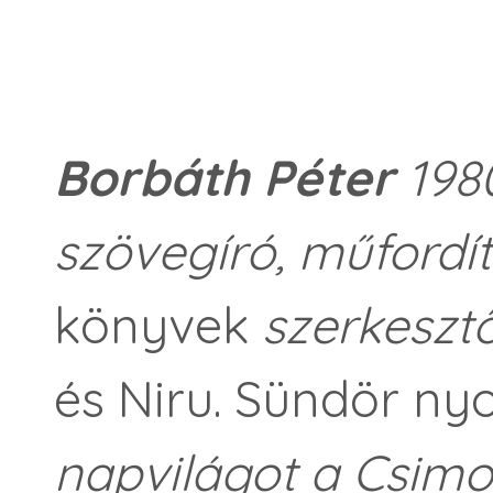
Borbáth Péter
1980
szövegíró, műfordít
könyvek
szerkesztő
és Niru. Sündör 
napvilágot a Csimo