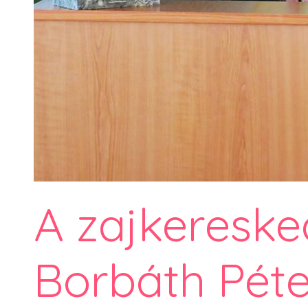
A zajkereske
Borbáth Pét