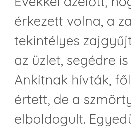
Évekkel azelőtt, h
érkezett volna, a 
tekintélyes zajgyű
az üzlet, segédre is
Ankitnak hívták, f
értett, de a szmört
elboldogult. Egyed