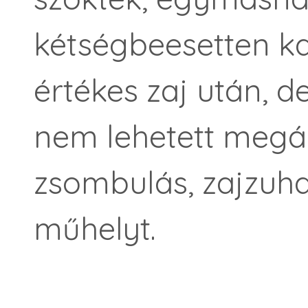
kétségbeesetten k
értékes zaj után, 
nem lehetett megáll
zsombulás, zajzuha
műhelyt.