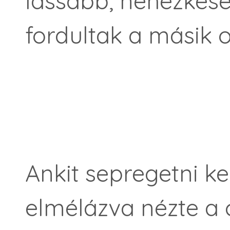
lassabb, nehézkes
fordultak a másik o
Ankit sepregetni ke
elmélázva nézte a 