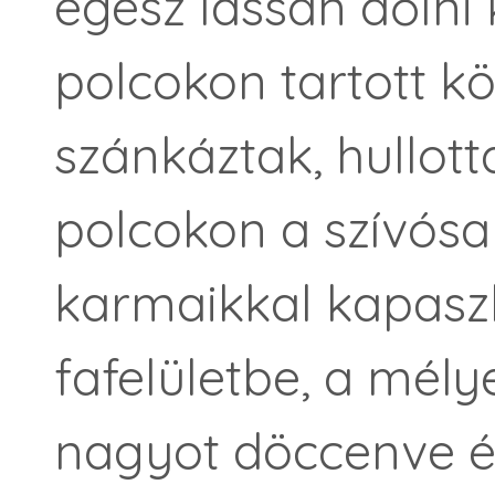
egész lassan dőlni 
polcokon tartott k
szánkáztak, hullott
polcokon a szívós
karmaikkal kapaszk
fafelületbe, a mél
nagyot döccenve ér