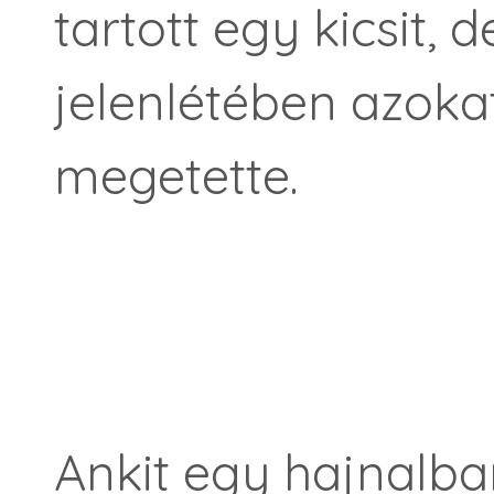
tartott egy kicsit, 
jelenlétében azokat
megetette.
Ankit egy hajnalba