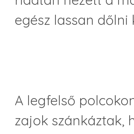
egész lassan dőlni 
A legfelső polcokon
zajok szánkáztak, hu