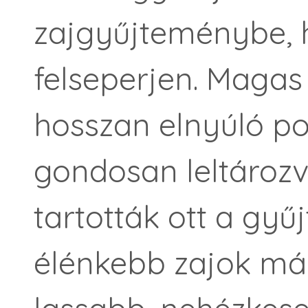
zajgyűjteménybe, 
felseperjen. Magas
hosszan elnyúló po
gondosan leltározv
tartották ott a gyű
élénkebb zajok már