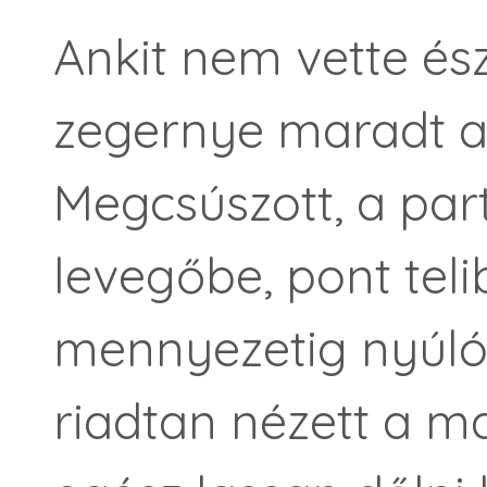
Ankit nem vette és
zegernye maradt a
Megcsúszott, a par
levegőbe, pont teli
mennyezetig nyúló 
riadtan nézett a m