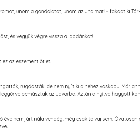
romot, unom a gondolatot, unom az unalmat! – fakadt ki Tár
st, és vegyük végre vissza a labdánkat!
 ez az eszement ötlet.
gatták, rugdosták, de nem nyílt ki a nehéz vaskapu. Már ann
 legyűrve bemásztak az udvarba. Aztán a nyitva hagyott kon
lió éve nem járt nála vendég, még csak tolvaj sem. Óvatosan
sve.