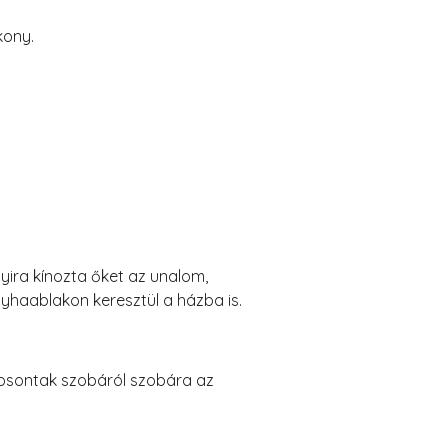
kony.
yira kínozta őket az unalom,
yhaablakon keresztül a házba is.
 osontak szobáról szobára az