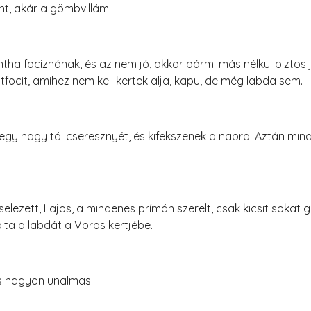
t, akár a gömbvillám.
ha fociznának, és az nem jó, akkor bármi más nélkül biztos jo
atfocit, amihez nem kell kertek alja, kapu, de még labda sem.
egy nagy tál cseresznyét, és kifekszenek a napra. Aztán mind
selezett, Lajos, a mindenes prímán szerelt, csak kicsit soka
lta a labdát a Vörös kertjébe.
os nagyon unalmas.