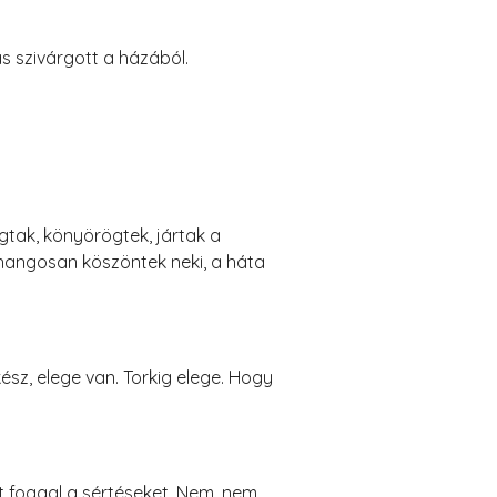
s szivárgott a házából.
gtak, könyörögtek, jártak a
hangosan köszöntek neki, a háta
sz, elege van. Torkig elege. Hogy
t foggal a sértéseket. Nem, nem