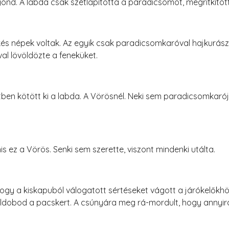
nd. A labda csak szétlapította a paradicsomot, megritkította
s népek voltak. Az egyik csak paradicsomkaróval hajkurász
al lövöldözte a feneküket.
rtben kötött ki a labda. A Vörösnél. Neki sem paradicsomka
 ez a Vörös. Senki sem szerette, viszont mindenki utálta.
ogy a kiskapuból válogatott sértéseket vágott a járókelőkhö
öldobod a pacskert. A csúnyára meg rá-mordult, hogy annyira