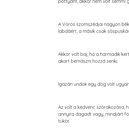
pottyant, akkor nem volt semmi go
A Vörös szomszédjai nagyon béké
labdáért, a másik csak sóspuskáv
Akkor volt baj, ha a harmadik ke
akart bemászni hozzá senki.
Igazán undok egy dög volt ugyanis
Az volt a kedvenc szórakozása, h
annyira dagadt vagy, mindjárt f
tükör.