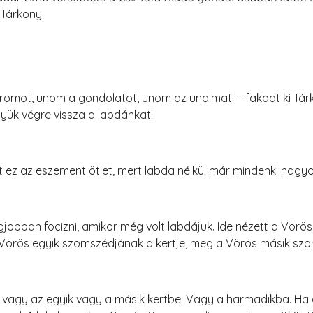
a Tárkony.
romot, unom a gondolatot, unom az unalmat! – fakadt ki Tárk
yük végre vissza a labdánkat!
 ez az eszement ötlet, mert labda nélkül már mindenki nagyo
gjobban focizni, amikor még volt labdájuk. Ide nézett a Vörös 
 Vörös egyik szomszédjának a kertje, meg a Vörös másik szom
 vagy az egyik vagy a másik kertbe. Vagy a harmadikba. Ha 