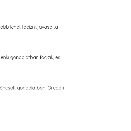
bb lehet focizni, javasolta
enki gondolatban focizik, és
t gáncsolt gondolatban. Oregán