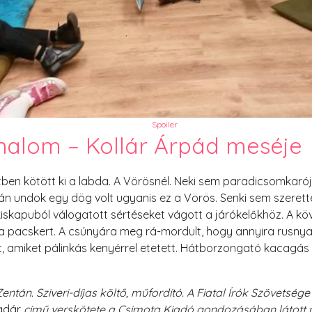
PesText 2023
PesText 2024
PesText 2025
+SZIF
HNB
Eronim Mox szakácskönyve
Spoiler
nalom – Kollár Árpád meséje
rtben kötött ki a labda. A Vörösnél. Neki sem paradicsomka
n undok egy dög volt ugyanis ez a Vörös. Senki sem szerette,
skapuból válogatott sértéseket vágott a járókelőkhöz. A kö
 pacskert. A csúnyára meg rá-mordult, hogy annyira rusnya v
, amiket pálinkás kenyérrel etetett. Hátborzongató kacagás 
entán. Sziveri-díjas költő, műfordító. A Fiatal Írók Szövetség
adár
című verskötete a Csimota Kiadó gondozásában látott n