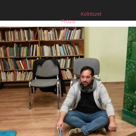
Költészet
Próza
Műfordítás
Mese
Folyó/irat/mentés
Sorozat
Hibrid
Hasznos szöveg
Józsefet nem kérdezte senki
Csízió
HISZTI
comicON
PesText
PesText 2021
PesText 2022