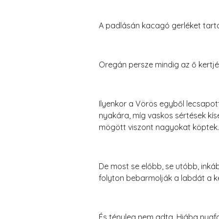
A padlásán kacagó gerléket tarto
Oregán persze mindig az ő kertjé
Ilyenkor a Vörös egyből lecsapot
nyakára, míg vaskos sértések kí
mögött viszont nagyokat köptek.
De most se előbb, se utóbb, inká
folyton bebarmolják a labdát a ker
És tényleg nem adta. Hiába nyafo