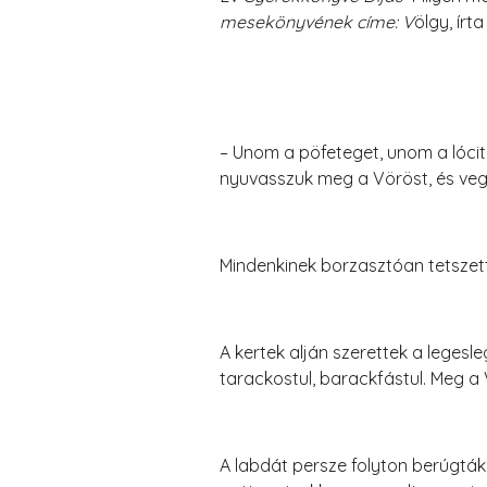
mesekönyvének címe: V
ölgy, írt
– Unom a pöfeteget, unom a lócit
nyuvasszuk meg a Vöröst, és veg
Mindenkinek borzasztóan tetszett
A kertek alján szerettek a legesle
tarackostul, barackfástul. Meg a
A labdát persze folyton berúgták