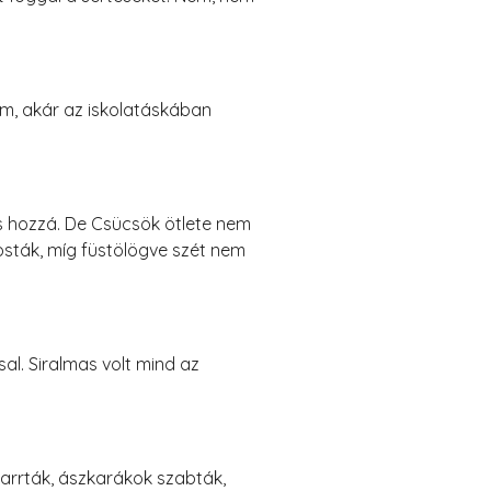
om, akár az iskolatáskában
is hozzá. De Csücsök ötlete nem
sták, míg füstölögve szét nem
al. Siralmas volt mind az
varrták, ászkarákok szabták,