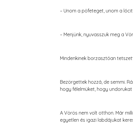
– Unom a pöfeteget, unom a lócit
– Menjünk, nyuvasszuk meg a Vörö
Mindenkinek borzasztóan tetszett
Bezörgettek hozzá, de semmi. Rán
hogy félelmüket, hogy undorukat
A Vörös nem volt otthon. Már mil
egyetlen és igazi labdájukat kere