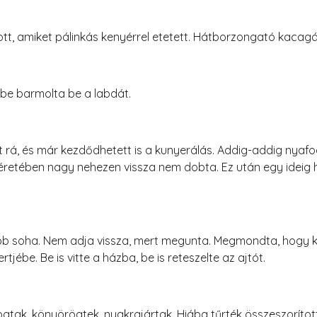
tt, amiket pálinkás kenyérrel etetett. Hátborzongató kacagá
be barmolta be a labdát.
t rá, és már kezdődhetett is a kunyerálás. Addig-addig nyafo
séretében nagy nehezen vissza nem dobta. Ez után egy ideig 
bb soha. Nem adja vissza, mert megunta. Megmondta, hogy ké
tjébe. Be is vitte a házba, be is reteszelte az ajtót.
gtak, könyörögtek, nyakrajártak. Hiába tűrték összeszorítot