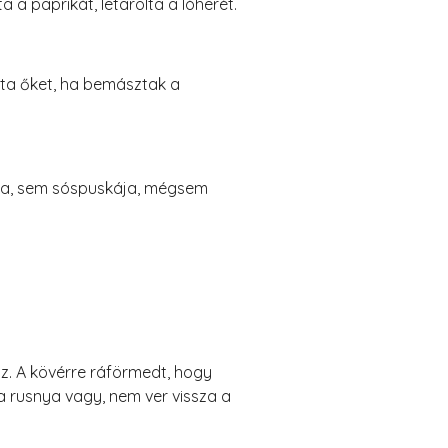
 a paprikát, letarolta a lóherét.
ta őket, ha bemásztak a
rója, sem sóspuskája, mégsem
z. A kövérre ráförmedt, hogy
 rusnya vagy, nem ver vissza a