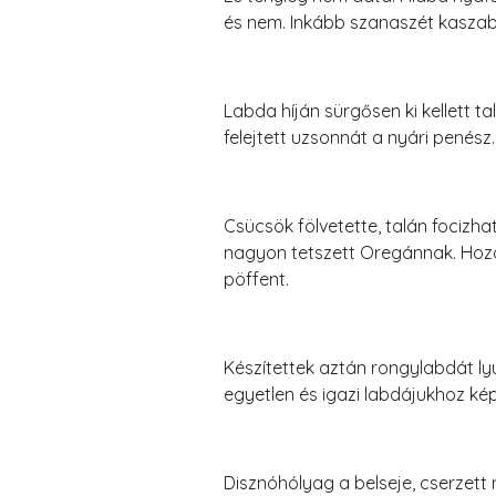
és nem. Inkább szanaszét kaszab
Labda híján sürgősen ki kellett 
felejtett uzsonnát a nyári penész.
Csücsök fölvetette, talán focizh
nagyon tetszett Oregánnak. Hozo
pöffent.
Készítettek aztán rongylabdát ly
egyetlen és igazi labdájukhoz ké
Disznóhólyag a belseje, cserzett