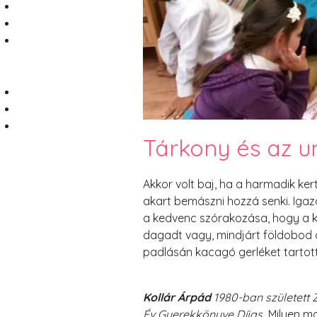
Tárkony és az u
Akkor volt baj, ha a harmadik ke
akart bemászni hozzá senki. Igazá
a kedvenc szórakozása, hogy a ki
dagadt vagy, mindjárt földobod a
padlásán kacagó gerléket tartott
Kollár Árpád
1980-ban született Z
Év Gyerekkönyve Díjas
Milyen m