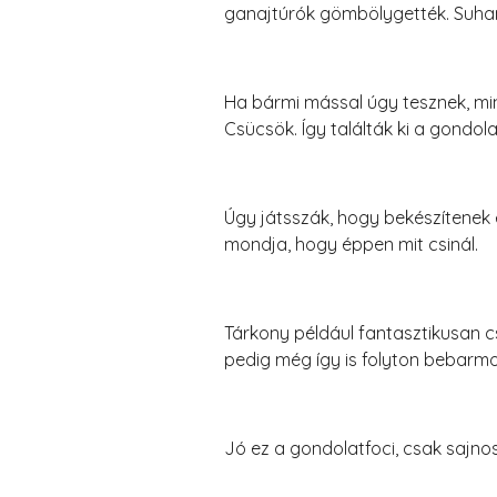
ganajtúrók gömbölygették. Suhan
Ha bármi mással úgy tesznek, mint
Csücsök. Így találták ki a gondol
Úgy játsszák, hogy bekészítenek 
mondja, hogy éppen mit csinál.
Tárkony például fantasztikusan c
pedig még így is folyton bebarmo
Jó ez a gondolatfoci, csak sajn