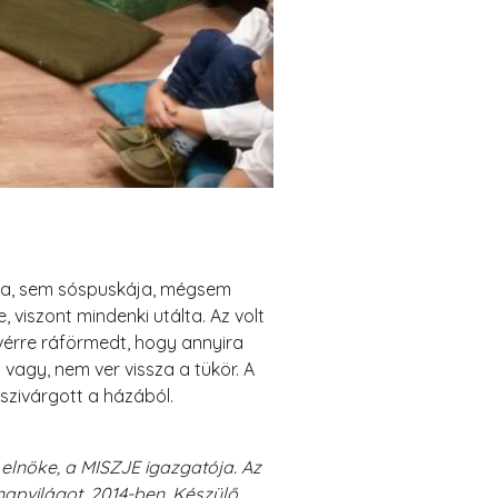
rója, sem sóspuskája, mégsem
 viszont mindenki utálta. Az volt
vérre ráförmedt, hogy annyira
agy, nem ver vissza a tükör. A
szivárgott a házából.
e elnöke, a MISZJE igazgatója. Az
apvilágot, 2014-ben. Készülő