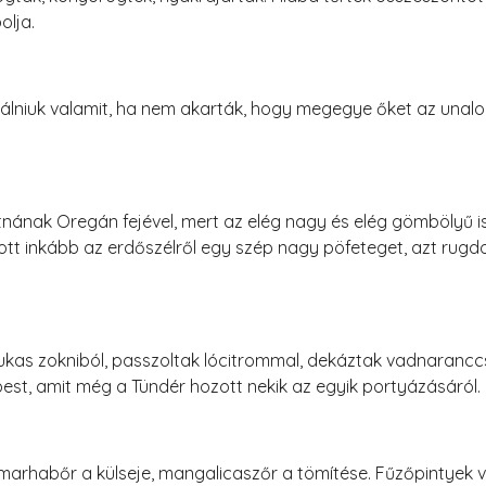
olja.
találniuk valamit, ha nem akarták, hogy megegye őket az unal
atnának Oregán fejével, mert az elég nagy és elég gömbölyű 
tt inkább az erdőszélről egy szép nagy pöfeteget, azt rugdo
ukas zokniból, passzoltak lócitrommal, dekáztak vadnaranccs
pest, amit még a Tündér hozott nekik az egyik portyázásáról.
 marhabőr a külseje, mangalicaszőr a tömítése. Fűzőpintyek 