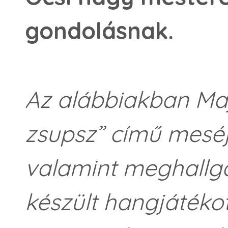
gondolásnak.
Az alábbiakban Maj
zsupsz” című meséj
valamint meghallg
készült hangjátéko