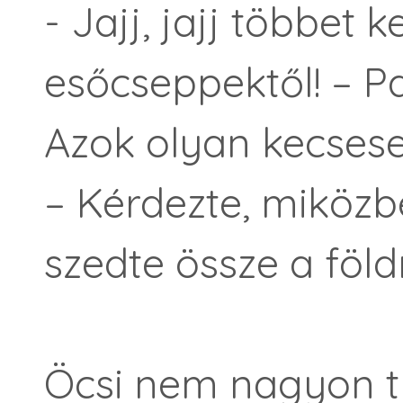
- Jajj, jajj többet
esőcseppektől! – Pa
Azok olyan kecsese
– Kérdezte, miközbe
szedte össze a földr
Öcsi nem nagyon t