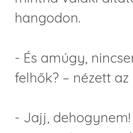
hangodon.
- És amúgy, nincs
felhők? – nézett az
- Jajj, dehogynem!