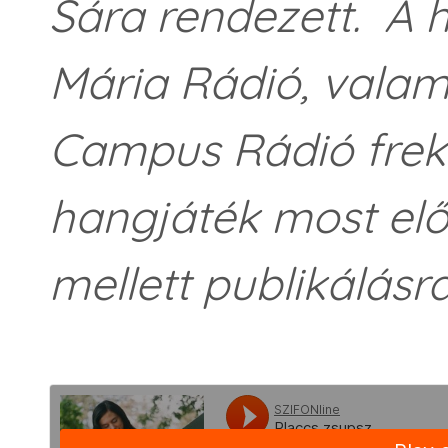
Sára rendezett. A 
Mária Rádió, valam
Campus Rádió frekv
hangjáték most el
mellett publikálásr