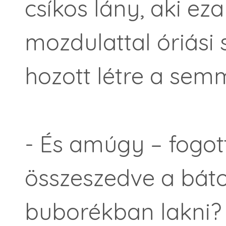
csíkos lány, aki ez
mozdulattal óriási
hozott létre a semm
- És amúgy – fogott
összeszedve a báto
buborékban lakni?