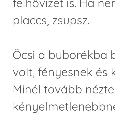
felhővizet is. Ha ne
placcs, zsupsz.
Öcsi a buborékba b
volt, fényesnek és
Minél tovább nézte
kényelmetlenebbnek