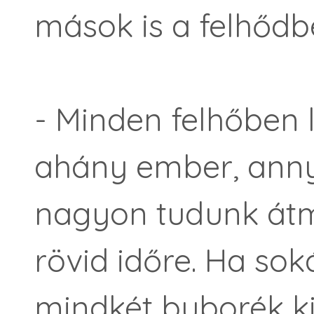
mások is a felhőd
- Minden felhőben 
ahány ember, anny
nagyon tudunk át
rövid időre. Ha sok
mindkét buborék ki