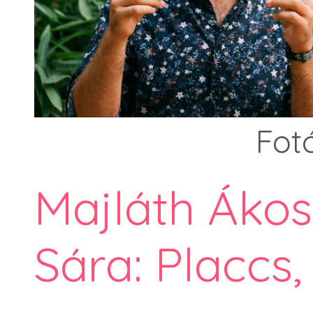
Fot
Majláth Ákos
Sára: Placcs,