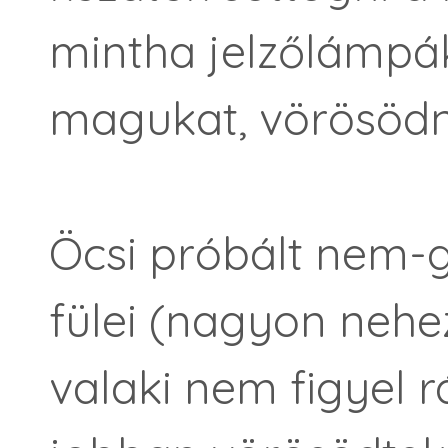
mintha jelzőlámpá
magukat, vörösödni
Öcsi próbált nem-go
fülei (nagyon nehe
valaki nem figyel r