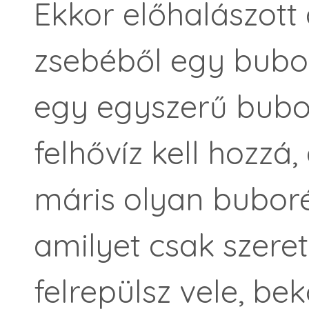
Ekkor előhalászott
zsebéből egy bubor
egy egyszerű bubor
felhővíz kell hozzá
máris olyan buboré
amilyet csak szeretn
felrepülsz vele, be