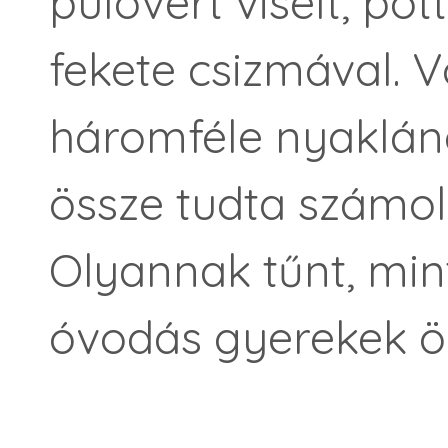
pulóvert viselt, pö
fekete csizmával. V
háromféle nyaklán
össze tudta számoln
Olyannak tűnt, min
óvodás gyerekek öl