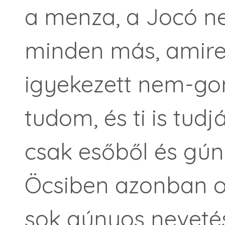
a menza, a Jocó nev
minden más, amire
igyekezett nem-gond
tudom, és ti is tud
csak esőből és gún
Öcsiben azonban ol
sok gúnyos nevetés