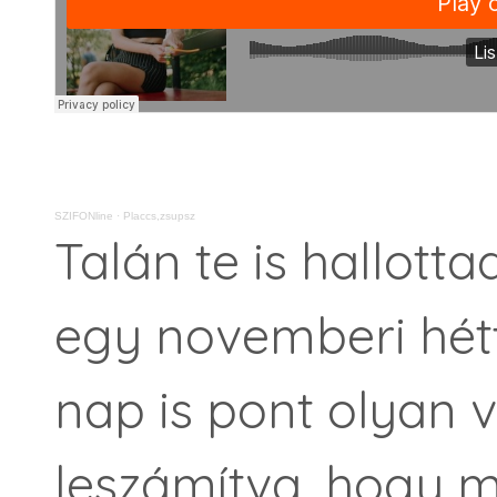
SZIFONline
·
Placcs,zsupsz
Talán te is hallotta
egy novemberi hétf
nap is pont olyan vo
leszámítva, hogy m