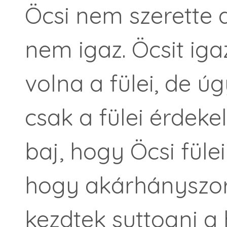
Öcsi nem szerette a
nem igaz. Öcsit ig
volna a fülei, de ú
csak a fülei érdekel
baj, hogy Öcsi fül
hogy akárhányszor 
kezdtek suttogni a 