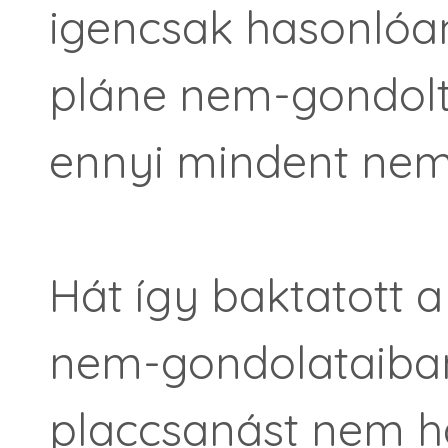
igencsak hasonlóan
pláne nem-gondol
ennyi mindent nem
Hát így baktatott a
nem-gondolataiban
placcsanást nem hal