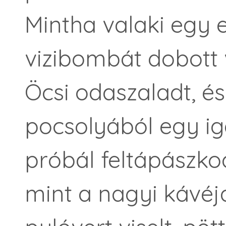
Mintha valaki egy 
vizibombát dobott 
Öcsi odaszaladt, és
pocsolyából egy ig
próbál feltápászkod
mint a nagyi kávéj