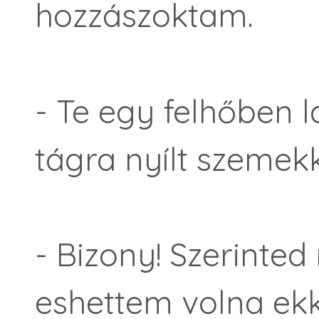
hozzászoktam.
- Te egy felhőben l
tágra nyílt szemekk
- Bizony! Szerinte
eshettem volna ek