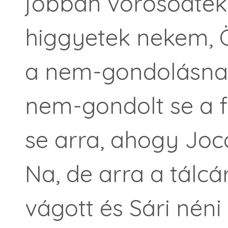
jobban vörösödtek 
higgyetek nekem, Ö
a nem-gondolásnak
nem-gondolt se a f
se arra, ahogy Joc
Na, de arra a tálc
vágott és Sári néni