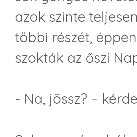
azok szinte teljesen
többi részét, éppe
szokták az őszi Nap
- Na, jössz? – kérd