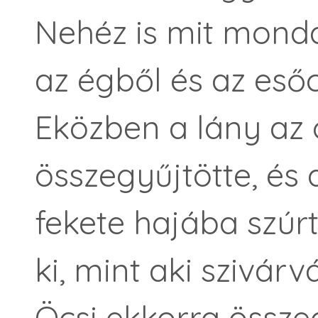
Nehéz is mit mondan
az égből és az eső
Eközben a lány az 
összegyűjtötte, és
fekete hajába szúr
ki, mint aki szivárv
Öcsi ekkorra össze