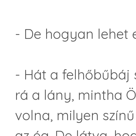
- De hogyan lehet 
- Hát a felhőbűbáj 
rá a lány, mintha Ö
volna, milyen színű
az ég. De látva, hog