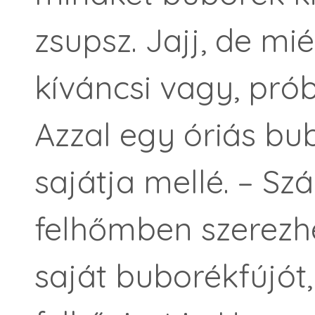
zsupsz. Jajj, de mi
kíváncsi vagy, prób
Azzal egy óriás bu
sajátja mellé. – Szá
felhőmben szerez
saját buborékfújót, 