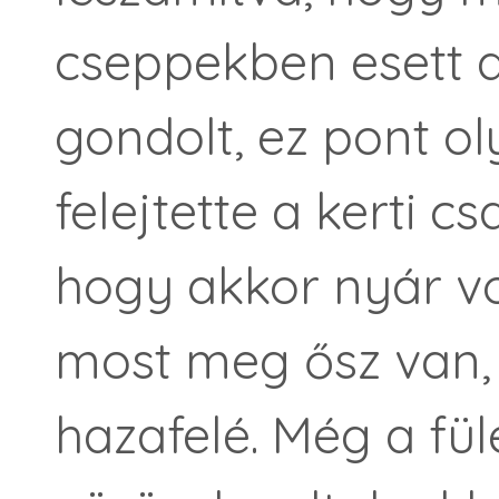
cseppekben esett a
gondolt, ez pont ol
felejtette a kerti c
hogy akkor nyár vo
most meg ősz van, é
hazafelé. Még a fül