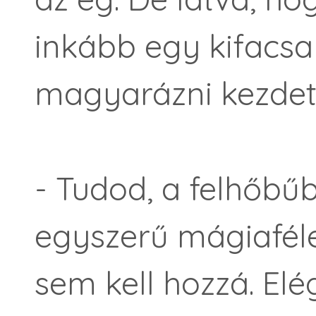
inkább egy kifacsar
magyarázni kezdett
- Tudod, a felhőbű
egyszerű mágiafél
sem kell hozzá. Elé