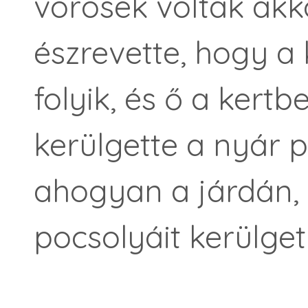
vörösek voltak akk
észrevette, hogy a 
folyik, és ő a kertb
kerülgette a nyár p
ahogyan a járdán, 
pocsolyáit kerülgeti