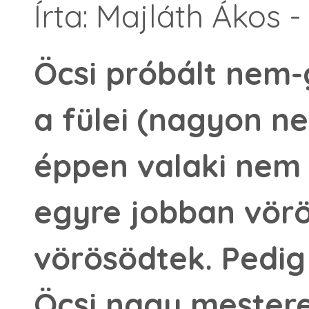
Írta: Majláth Ákos 
Öcsi próbált nem-g
a fülei (nagyon ne
éppen valaki nem f
egyre jobban vör
vörösödtek. Pedig
Öcsi nagy mestere