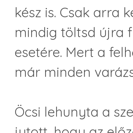
kész is. Csak arra k
mindig töltsd újra f
esetére. Mert a felhő
már minden varázse
Öcsi lehunyta a sz
jutott, hogy az elő