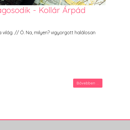
gosodik - Kollár Árpád
ilág. // Ó. Na, milyen? vigyorgott halálosan
Bővebben ...