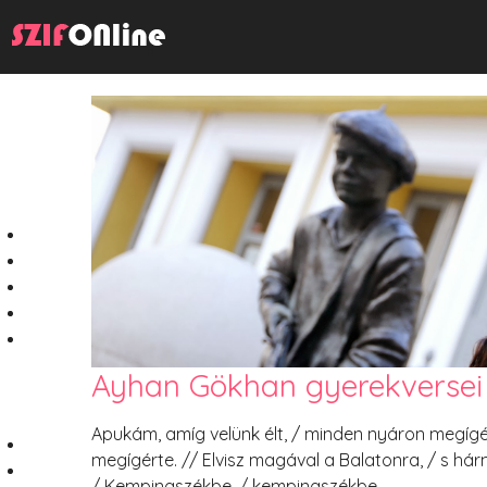
Ayhan Gökhan gyerekversei
Apukám, amíg velünk élt, / minden nyáron megígér
megígérte. // Elvisz magával a Balatonra, / s h
/ Kempingszékbe, / kempingszékbe.