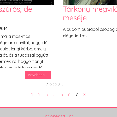
szúrós, de
Tárkony megvilá
meséje
2014
A púpom púpjából csöpög a v
elégedetten.
számára más-más
ge arra invitál, hogy időt
gulat lengi körbe, amely
áját, és a tudással együtt
yermeklírai hagyományt
lakítva a Milyen madár
Bővebben ...
7. oldal / 8
7
1
2
3
...
5
6
8
Impresszum