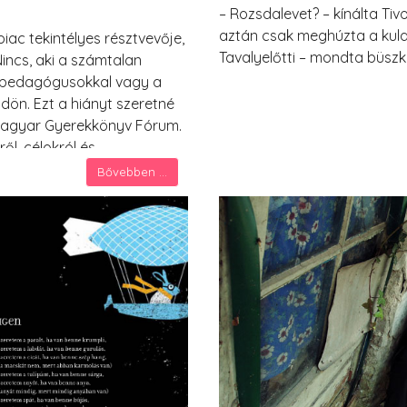
– Rozsdalevet? – kínálta Tiv
aztán csak meghúzta a kulac
iac tekintélyes résztvevője,
Tavalyelőtti – mondta büsz
ncs, aki a számtalan
a pedagógusokkal vagy a
dön. Ezt a hiányt szeretné
 Magyar Gyerekkönyv Fórum.
ől, célokról és
Bővebben ...