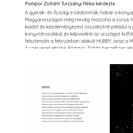
Pompor Zoltánt Turcsányi Réka kérdezte
A gyerek- és ifjúsági irodalomnak, habár a könyvp
Magyarországon még mindig mostoha a sorsa. Ni
kiadót és kezdeményezést összekötné például 
könyvtárosokkal, és képviselné az országot külföl
felszámolni a februárban alakult HUBBY, azaz a
A szervezet elnöke, Pompor Zoltán beszélt tervekr
nehézségekről.