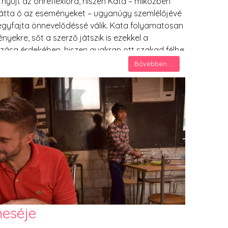
 nyújt az önreflexióra, hiszen Kata – miközben
 látta ő az eseményeket – ugyanúgy szemlélőjévé
 egyfajta önnevelődéssé válik. Kata folyamatosan
ményekre, sőt a szerző játszik is ezekkel a
ozása érdekében, hiszen gyakran ott szakad félbe
en a legizgalmasabb mozzanat történik.
Bővebben ...
meséje