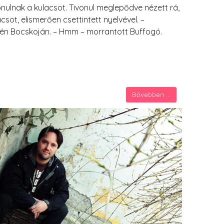
onulnak a kulacsot. Tivonul meglepődve nézett rá,
sot, elismerően csettintett nyelvével. –
kén Bocskoján. – Hmm – morrantott Buffogó.
Bővebben ...