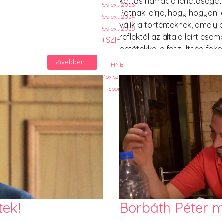
kettős narráció lehetőséget
PesText 2023
Patnak leírja, hogy hogyan
PesText 2024
válik a történteknek, amely
PesText 2025
reflektál az általa leírt ese
+SZIF
betétekkel a feszültség fok
egy-egy esemény, ahol épp
Bővebben ...
HNB
Eronim Mox szakácskönyve
Spoiler
tek!
Borbáth Péter 