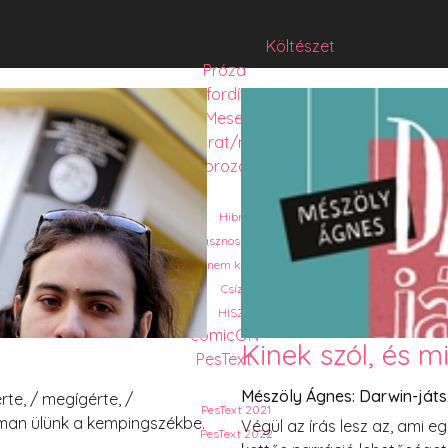
Költészet
Próza
Műfordítás
Mese
Folyó/irat/mentés
Sorozat
Hibrid
Hasznos szöveg
Józsefet nem kérdezte senki
Csízió
HISZTI
comicON
Kinek szól, és 
PesText
Mészöly Ágnes: Darwin-játs
te, / megígérte, /
PesText 2021
árman ülünk a kempingszékbe.
Végül az írás lesz az, ami 
PesText 2022