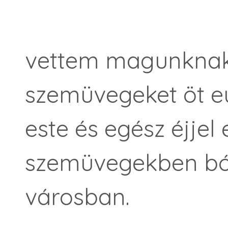
vettem magunknak l
szemüvegeket öt eu
este és egész éjjel
szemüvegekben bók
városban.