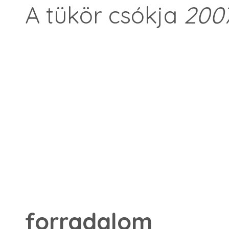
A tükör csókja
200
forradalom