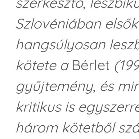
szerkesztő, leszbiku
Szlovéniában elsőké
hangsúlyosan leszb
kötete a
Bérlet
(199
gyűjtemény, és mint
kritikus is egyszerre
három kötetből sz