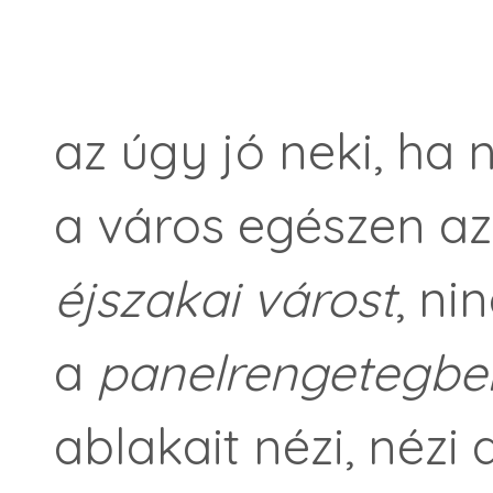
az úgy jó neki, ha
a város egészen az
éjszakai várost
, ni
a
panelrengetegb
ablakait nézi, nézi