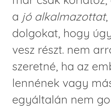
a
jó alkalmazottat
,
dolgokat, hogy úgy
vesz részt. nem arr
szeretné, ha az emb
lennének vagy máso
egyáltalán nem gon