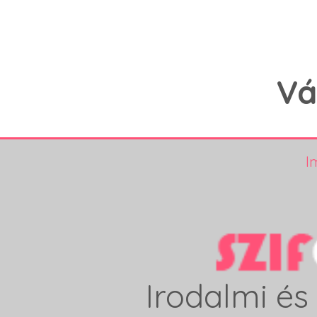
Vá
I
Irodalmi és 