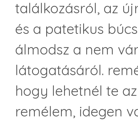
találkozásról, az új
és a patetikus búc
álmodsz a nem várt
látogatásáról. rem
hogy lehetnél te az
remélem, idegen v