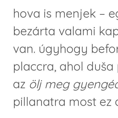
hova is menjek – e
bezárta valami kapi
van. úgyhogy befo
placcra, ahol duša
az
ölj meg gyengé
pillanatra most ez