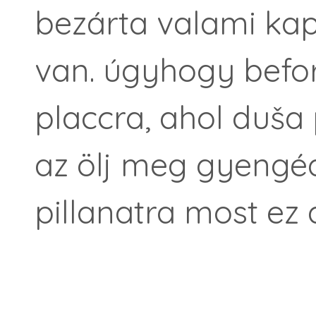
bezárta valami kapi
van. úgyhogy befo
placcra, ahol duša
az ölj meg gyengé
pillanatra most ez