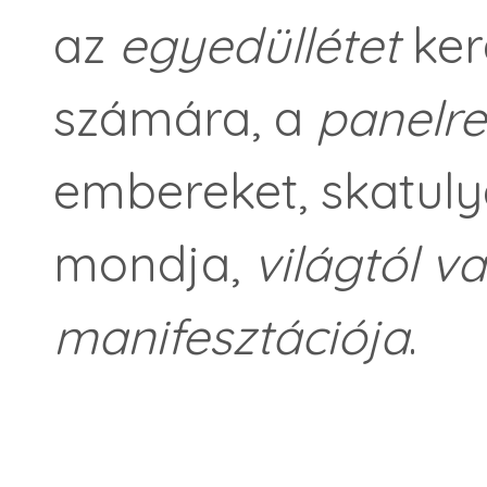
az
egyedüllétet
kere
számára, a
panelr
embereket, skatul
mondja,
világtól va
manifesztációja
.