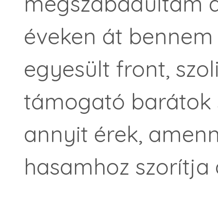
megszabadultam az 
éveken át bennem é
egyesült front, szol
támogató barátok 
annyit érek, amenn
hasamhoz szorítja a