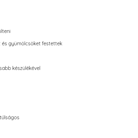
lteni
t és gyümölcsöket festettek
sabb készülékével
túlságos