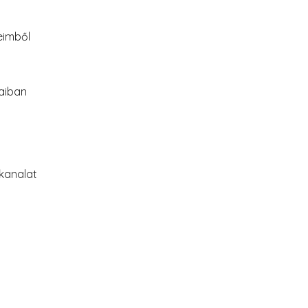
eimből
jaiban
kanalat