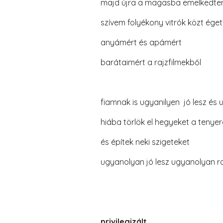
majd újra a magasba emelkedt
szívem folyékony vitrók közt éget
anyámért és apámért
barátaimért a rajzfilmekből
fiamnak is ugyanilyen jó lesz és 
hiába törlök el hegyeket a tenyer
és építek neki szigeteket
ugyanolyan jó lesz ugyanolyan r
privilegizált