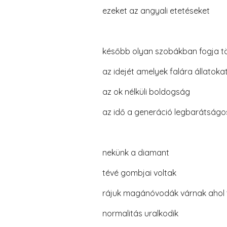
ezeket az angyali etetéseket
később olyan szobákban fogja tö
az idejét amelyek falára állatoka
az ok nélküli boldogság
az idő a generáció legbarátságo
nekünk a diamant
tévé gombjai voltak
rájuk magánóvodák várnak ahol 
normalitás uralkodik