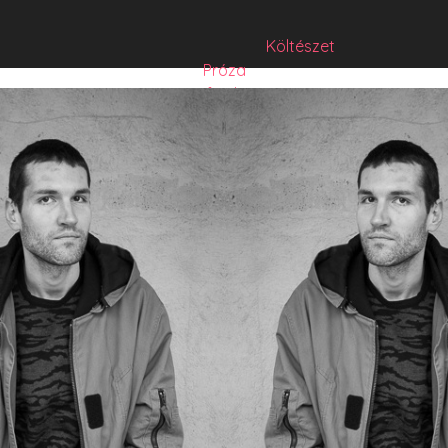
Költészet
Próza
Műfordítás
Mese
Folyó/irat/mentés
Sorozat
Hibrid
Hasznos szöveg
Józsefet nem kérdezte senki
Csízió
HISZTI
comicON
PesText
PesText 2021
PesText 2022