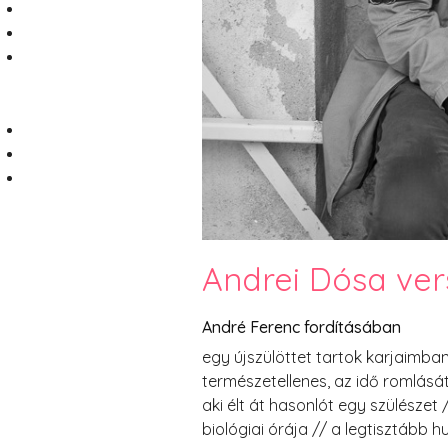
Andrei Dósa ver
André Ferenc fordításában
egy újszülöttet tartok karjaimban
természetellenes, az idő romlásá
aki élt át hasonlót egy szülészet
biológiai órája // a legtisztább h