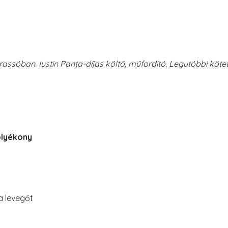
rassóban. Iustin Panţa-díjas költő, műfordító. Legutóbbi köte
olyékony
a levegőt