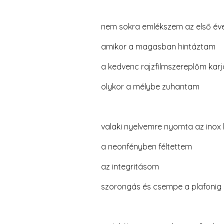
nem sokra emlékszem az első év
amikor a magasban hintáztam
a kedvenc rajzfilmszereplőm kar
olykor a mélybe zuhantam
valaki nyelvemre nyomta az inox 
a neonfényben féltettem
az integritásom
szorongás és csempe a plafonig