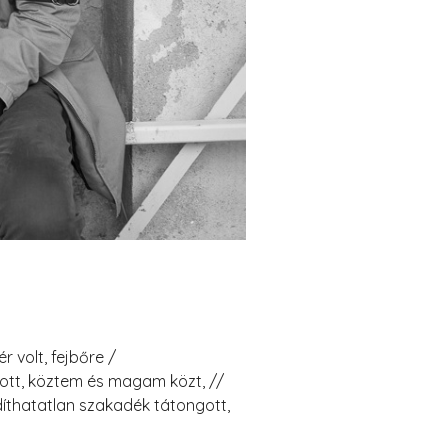
 volt, fejbőre /
tott, köztem és magam közt, //
rdíthatatlan szakadék tátongott,