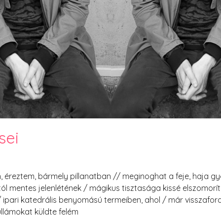
PesText 2023
PesText 2024
PesText 2025
+SZIF
HNB
Eronim Mox szakácskönyve
Spoiler
sei
, éreztem, bármely pillanatban // meginoghat a feje, haja gyér
tól mentes jelenlétének / mágikus tisztasága kissé elszomorí
 / ipari katedrális benyomású termeiben, ahol / már visszafo
ullámokat küldte felém