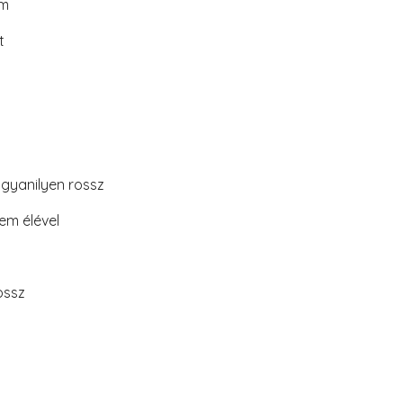
em
t
ugyanilyen rossz
em élével
ossz