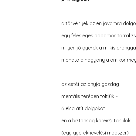
a törvények az én javamra dolg
egy felesleges babamonitorral 
milyen jó gyerek a mi kis aranyg
mondta a nagyanyja amikor meg
az estét az anyja gazdag
mentális terében töltjük –
ő elsajátít dolgokat
én a biztonság köreiről tanulok
(egy gyereknevelési módszer)