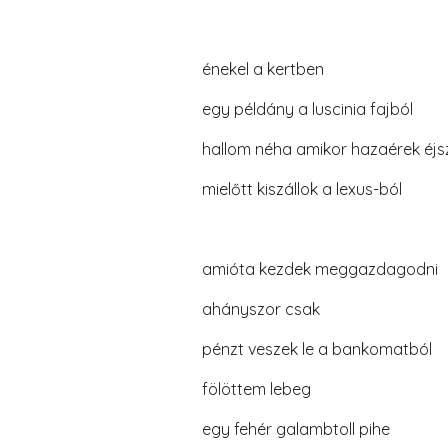
énekel a kertben
egy példány a luscinia fajból
hallom néha amikor hazaérek éj
mielőtt kiszállok a lexus-ból
amióta kezdek meggazdagodni
ahányszor csak
pénzt veszek le a bankomatból
fölöttem lebeg
egy fehér galambtoll pihe