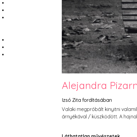
Alejandra Pizarn
Izsó Zita fordításában
Valaki megpróbált kinyitni valamily
árnyékával / küszködött. A hajnal
Láthatatlan művészetek