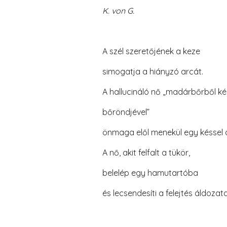
K. von G.
A szél szeretőjének a keze
simogatja a hiányzó arcát.
A hallucináló nő „madárbőrből ké
bőröndjével”
önmaga elől menekül egy késsel 
A nő, akit felfalt a tükör,
belelép egy hamutartóba
és lecsendesíti a felejtés áldozata