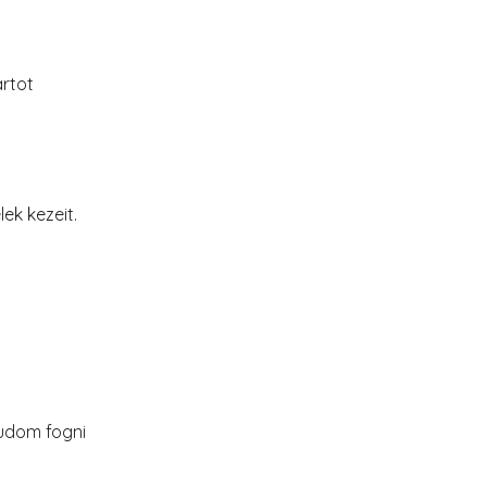
artot
lek kezeit.
tudom fogni