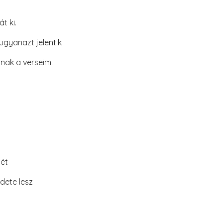
t ki.
ugyanazt jelentik
nak a verseim.
tét
dete lesz