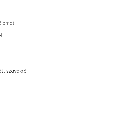
álomat.
l
tt szavakról