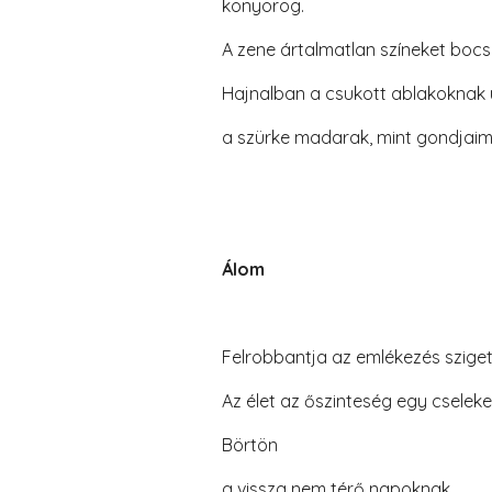
könyörög.
A zene ártalmatlan színeket bocsá
Hajnalban a csukott ablakoknak 
a szürke madarak, mint gondjaim
Álom
Felrobbantja az emlékezés szige
Az élet az őszinteség egy cseleke
Börtön
a vissza nem térő napoknak