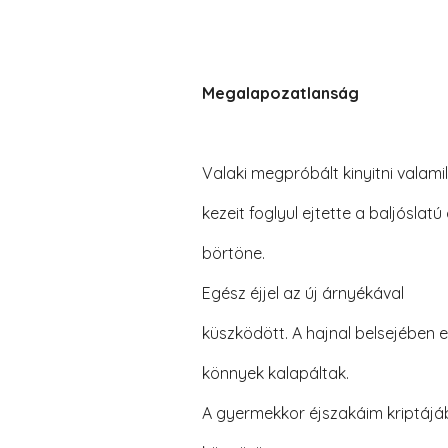
Megalapozatlanság
Valaki megpróbált kinyitni valamil
kezeit foglyul ejtette a baljóslat
börtöne.
Egész éjjel az új árnyékával
küszködött. A hajnal belsejében e
könnyek kalapáltak.
A gyermekkor éjszakáim kriptájá