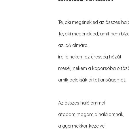
Te, aki megénekled az összes hal
Te, aki megénekled, amit nem bízo
az idő álmára,
írd le nekem az üresség házát
mesélj nekem a koporsóba öltözö
amik belakják ártatlanságomat.
Az összes halálommal
átadom magam a halálomnak,
a gyermekkor kezeivel,