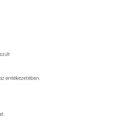
szült
az emlékezetében.
it.