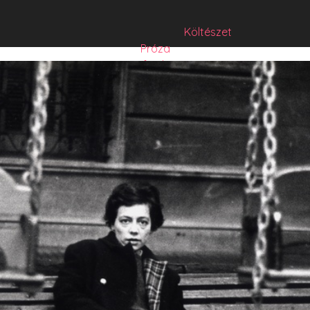
Költészet
Próza
Műfordítás
Mese
Folyó/irat/mentés
Sorozat
Hibrid
Hasznos szöveg
Józsefet nem kérdezte senki
Csízió
HISZTI
comicON
PesText
PesText 2021
PesText 2022