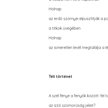
Holnap
az erdő szörnyei elpusztítják a p
a titkok üvegében
Holnap
az ismeretlen levél megtalálja a lé
Téli történet
A szél fénye a fenyők között: fel 
az izzó szomorúság jeleit?