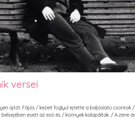
PesText 2023
PesText 2024
PesText 2025
+SZIF
HNB
Eronim Mox szakácskönyve
Spoiler
ik versei
en ajtót. Fájós / kezeit foglyul ejtette a baljóslatú csontok /
 belsejében esett az eső és / könnyek kalapáltak. / A zene ár