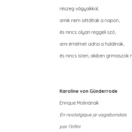
részeg vágyakkal,
amik nem sétáltak a napon,
és nincs olyan reggeli szó,
ami értelmet adna a halálnak,
és nincs isten, akiben grimaszok n
Karoline von Günderrode
Enrique Molinának
En nostalgique je vagabondais
par l’infini