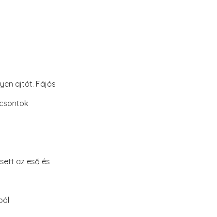
yen ajtót. Fájós
ú csontok
sett az eső és
ból