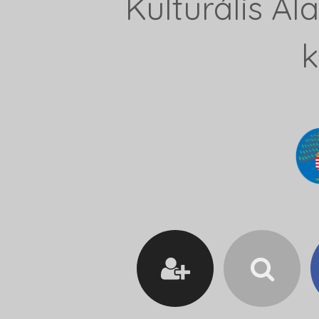
Kulturális A
k