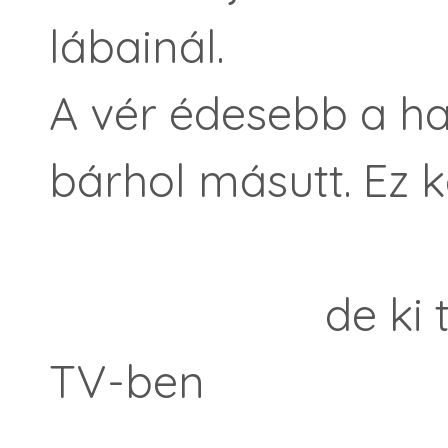
lábainál.
A vér édesebb a h
bárhol másutt. Ez 
de ki tudja, 
TV-ben