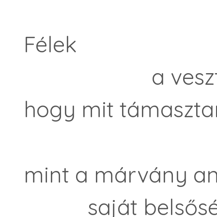
az első 
Félek
a veszteségt
hogy mit támasztan
mint a márvány ang
saját belsőségei