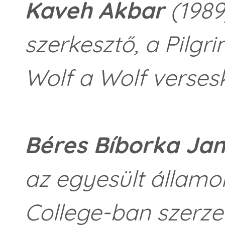
Kaveh Akbar
(1989)
szerkesztő, a Pilgri
Wolf a Wolf verses
Béres Bíborka Ja
az egyesült államo
College-ban szerzet