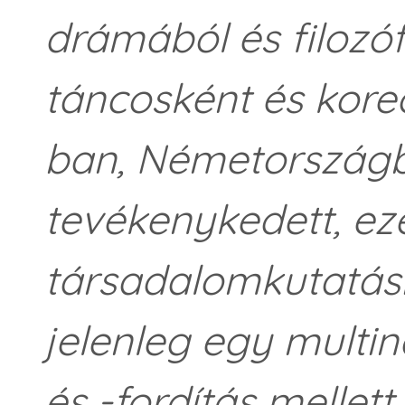
drámából és filozóf
táncosként és kore
ban, Németországb
tevékenykedett, eze
társadalomkutatás
jelenleg egy multiná
és -fordítás mellett