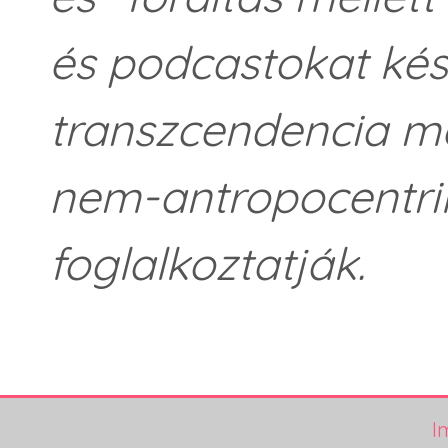
és podcastokat kész
transzcendencia m
nem-antropocentrik
foglalkoztatják.
I