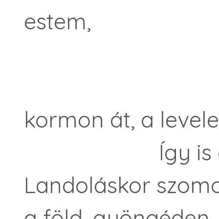
estem,
már tudta
kormon át, a levele
Így is évek
Landoláskor szomo
a föld, gyöngéden,