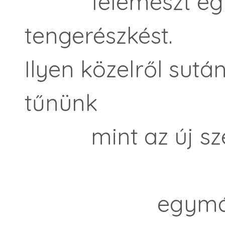
felemészt egy l
tengerészkést.
Ilyen közelről sut
tűnünk
mint az új sze
egymás előt