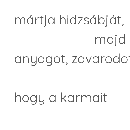
egy férfi
mártja hidzsábját,
majd ajkáho
anyagot, zavarodot
Sokszor a
hogy a karmait