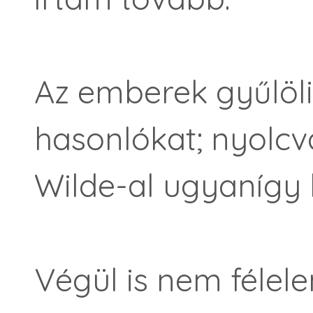
Az emberek gyűlöl
hasonlókat; nyolc
Wilde-al ugyanígy 
Végül is nem félel