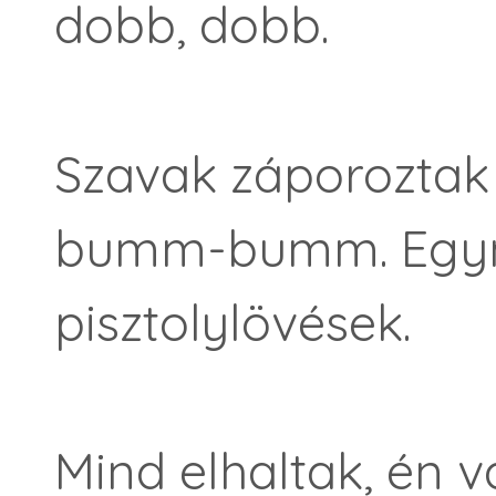
dobb, dobb.
Szavak záporoztak
bumm-bumm. Egymá
pisztolylövések.
Mind elhaltak, én v