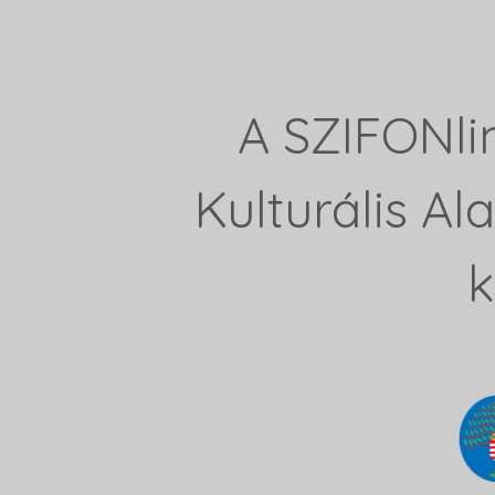
A SZIFONli
Kulturális A
k