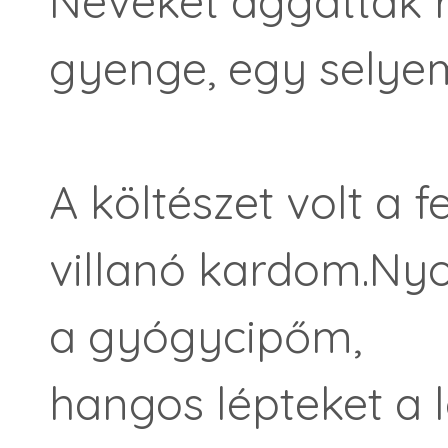
Neveket aggattak 
gyenge, egy selyem
A költészet volt a
villanó kardom.Ny
a gyógycipőm,
hangos lépteket a 