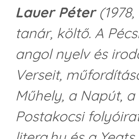
Lauer Péter
(1978
tanár, költő. A P
angol nyelv és iro
Verseit, műfordítás
Műhely, a Napút, a
Postakocsi folyóira
litera.hu és a Yeats