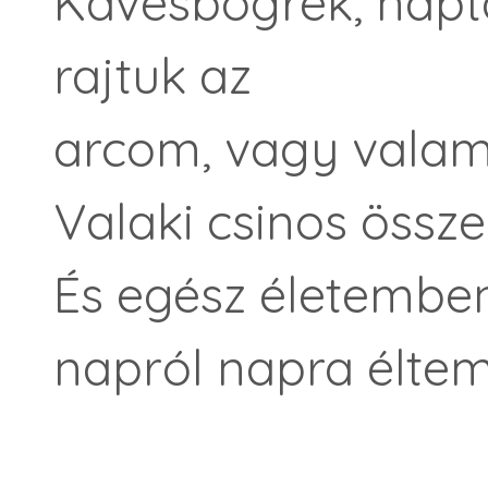
Kávésbögrék, napt
rajtuk az
arcom, vagy valam
Valaki csinos össze
És egész életemben
napról napra élte