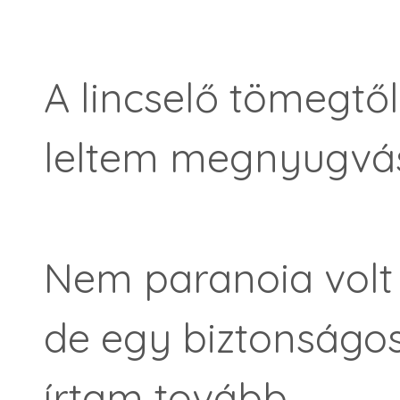
A lincselő tömegtől
leltem megnyugvás
Nem paranoia volt 
de egy biztonságos 
írtam tovább.