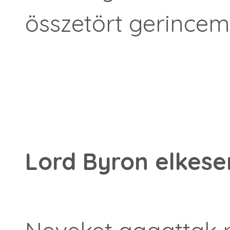
összetört gerincem
Lord Byron elkese