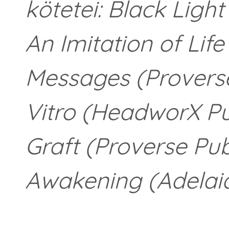
kötetei: Black Ligh
An Imitation of Life
Messages (Proverse 
Vitro (HeadworX Pub
Graft (Proverse Publ
Awakening (Adelaid