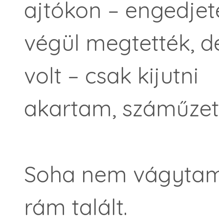
ajtókon – engedjet
végül megtették, d
volt – csak kijutni
akartam, száműzet
Soha nem vágytam 
rám talált.