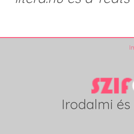
I
Irodalmi és 