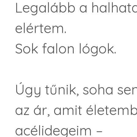
Legalább a halhat
elértem.
Sok falon lógok.
Úgy tűnik, soha se
az ár, amit életemb
acélidegeim –