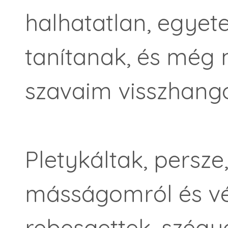
halhatatlan, egyet
tanítanak, és még 
szavaim visszhang
Pletykáltak, persze,
másságomról és vé
rebesgettek, szég