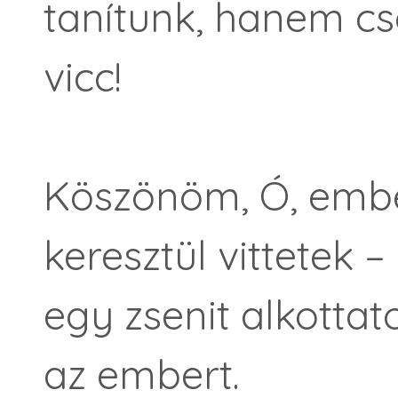
tanítunk, hanem cs
vicc!
Köszönöm, Ó, embe
keresztül vittetek –
egy zsenit alkotta
az embert.