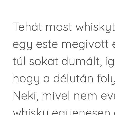
Tehát most whiskyt 
egy este megivott 
túl sokat dumált, íg
hogy a délután fo
Neki, mivel nem eve
whisky egyenesen a 