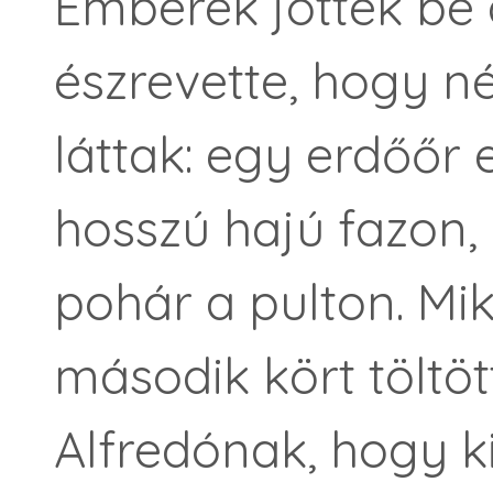
Emberek jöttek be 
észrevette, hogy né
láttak: egy erdőőr
hosszú hajú fazon,
pohár a pulton. Mi
második kört töltö
Alfredónak, hogy 