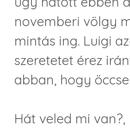
úgy hatott ebben 
novemberi völgy m
mintás ing. Luigi 
szeretetet érez irá
abban, hogy öccse 
Hát veled mi van?,