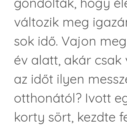
gondolták, hogy él
változik meg igazá
sok idő. Vajon meg
év alatt, akár csak
az időt ilyen messze
otthonától? Ivott e
korty sört, kezdte f