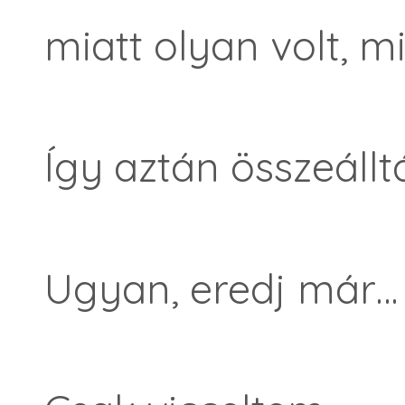
miatt olyan volt, m
Így aztán összeálltá
Ugyan, eredj már…