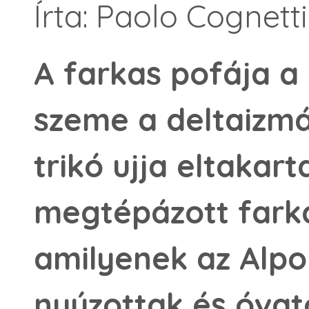
Írta: Paolo Cognetti
A farkas pofája a 
szeme a deltaizmá
trikó ujja eltakar
megtépázott farka
amilyenek az Alp
nyúzottak és óvato