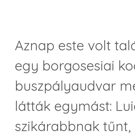
Aznap este volt tal
egy borgosesiai k
buszpályaudvar mel
látták egymást: L
szikárabbnak tűnt