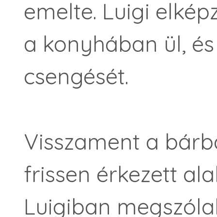
emelte. Luigi elkép
a konyhában ül, és 
csengését.
Visszament a bárba
frissen érkezett ala
Luigiban megszólal