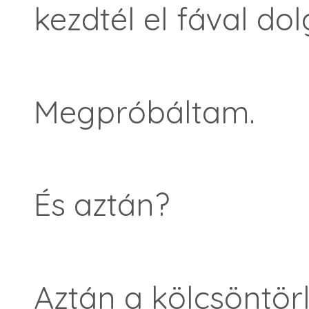
kezdtél el fával do
Megpróbáltam.
És aztán?
Aztán a kölcsöntör