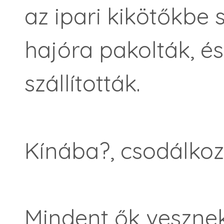
az ipari kikötőkbe s
hajóra pakolták, é
szállították.
Kínába?, csodálkozo
Mindent ők veszne