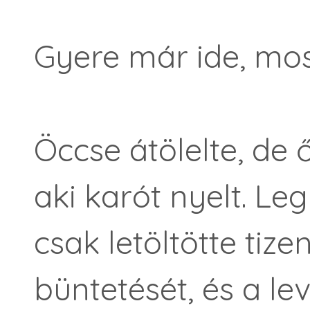
Gyere már ide, mo
Öccse átölelte, de
aki karót nyelt. Le
csak letöltötte tiz
büntetését, és a l