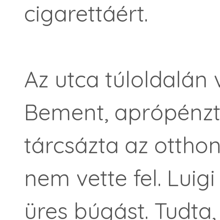
cigarettáért.
Az utca túloldalán 
Bement, aprópénzt 
tárcsázta az otthon
nem vette fel. Luig
üres búgást. Tudta,