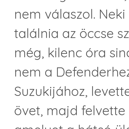
nem válaszol. Neki 
találnia az öccse 
még, kilenc óra sin
nem a Defenderhez
Suzukijához, levett
övet, majd felvett