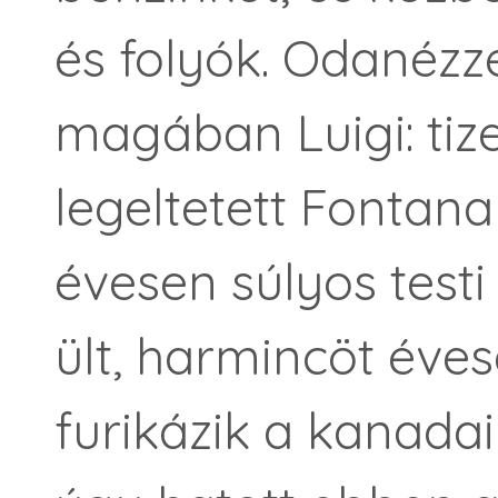
és folyók. Odanézz
magában Luigi: tiz
legeltetett Fontan
évesen súlyos testi
ült, harmincöt év
furikázik a kanada