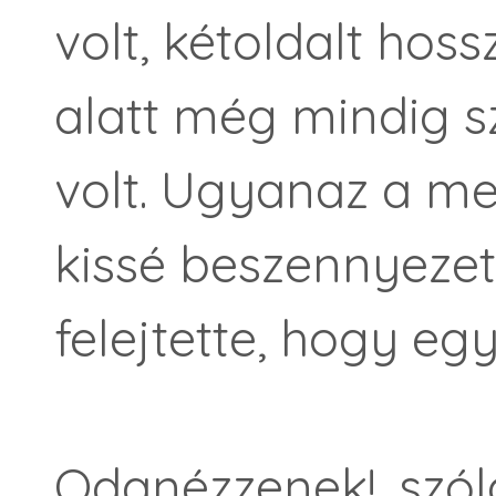
volt, kétoldalt hos
alatt még mindig sz
volt. Ugyanaz a me
kissé beszennyezett 
felejtette, hogy eg
Odanézzenek!, szól