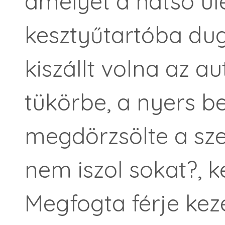
amelyet a hátsó ülé
kesztyűtartóba dugt
kiszállt volna az au
tükörbe, a nyers be
megdörzsölte a sz
nem iszol sokat?, k
Megfogta férje kezé