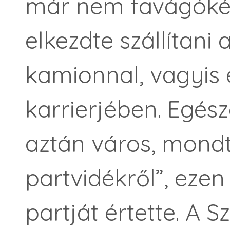
már nem favágókén
elkezdte szállítani 
kamionnal, vagyis 
karrierjében. Egész
aztán város, mondta
partvidékről”, eze
partját értette. A 