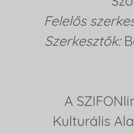
Szö
Felelős szerke
Szerkesztők:
B
A SZIFONli
Kulturális A