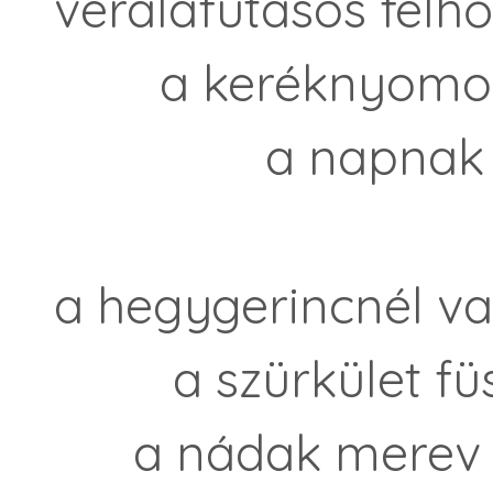
véraláfutásos felh
a keréknyomos fö
a napnak maj
a hegygerincnél va
a szürkület füst
a nádak merev uj