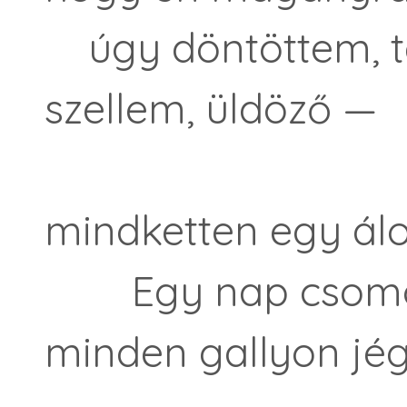
úgy döntöttem, té
szellem, üldöző —
mindketten egy ál
Egy nap csomó gy
minden gallyon jé