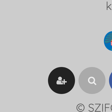
k
© SZIF