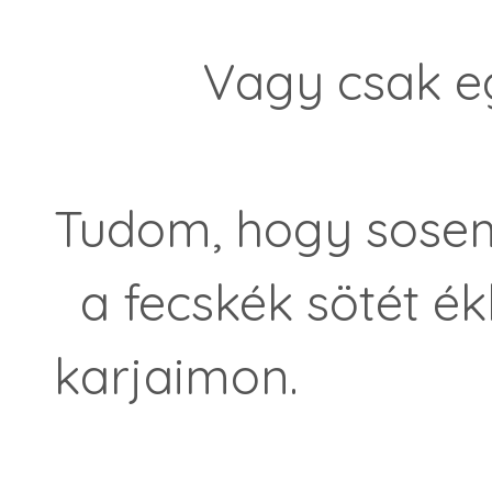
Vagy csak egy á
Tudom, hogy sosem
a fecskék sötét é
karjaimon.