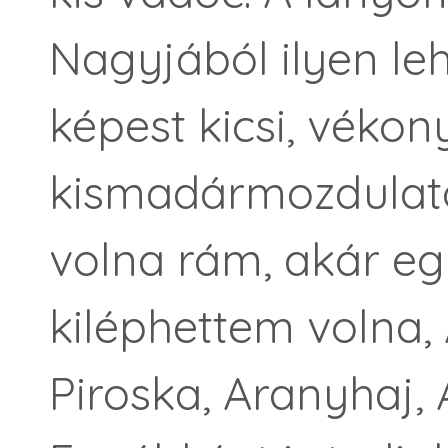
Nagyjából ilyen l
képest kicsi, vékony
kismadármozdulato
volna rám, akár eg
kiléphettem volna,
Piroska, Aranyhaj, 