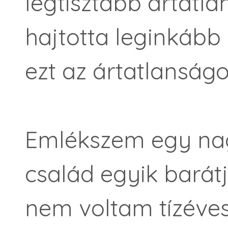
legtisztább ártatla
hajtotta leginkáb
ezt az ártatlanságo
Emlékszem egy nag
család egyik barátj
nem voltam tízéves