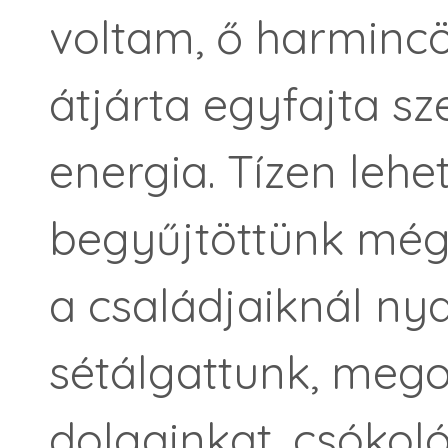
voltam, ő harmincö
átjárta egyfajta sz
energia. Tízen leh
begyűjtöttünk még
a családjaiknál nya
sétálgattunk, mego
dolgainkat, csókol