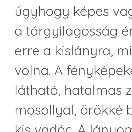
úgyhogy képes vagy
a tárgyilagosság é
erre a kislányra, 
volna. A fényképek
látható, hatalmas 
mosollyal, örökké b
kis vadóc. A lányom