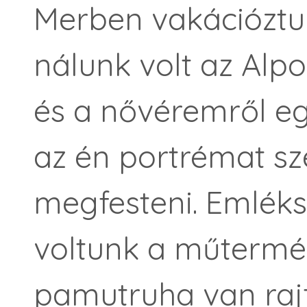
Merben vakációztu
nálunk volt az Alpo
és a nővéremről eg
az én portrémat sz
megfesteni. Emlék
voltunk a műterméb
pamutruha van rajt