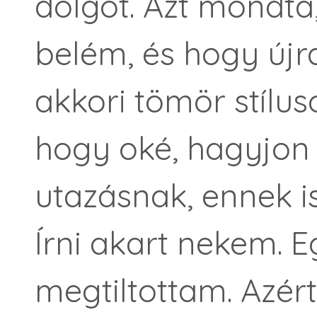
dolgot. Azt mondta
belém, és hogy újra
akkori tömör stílu
hogy oké, hagyjon 
utazásnak, ennek i
Írni akart nekem. 
megtiltottam. Azért 