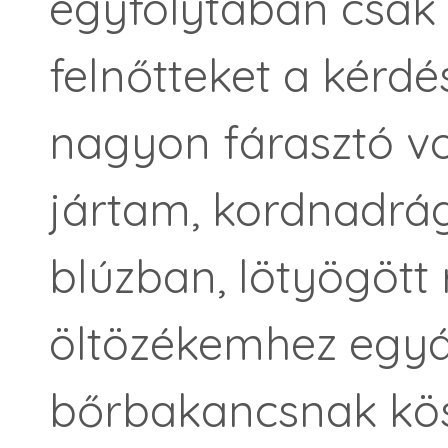
egyfolytában csak
felnőtteket a kérd
nagyon fárasztó vo
jártam, kordnadrá
blúzban, lötyögött 
öltözékemhez egyál
bőrbakancsnak kö