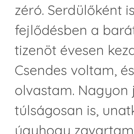
zéró. Serdülőként 
fejlődésben a bará
tizenöt évesen kez
Csendes voltam, és
olvastam. Nagyon j
túlságosan is, una
úgyhogy zavartam 