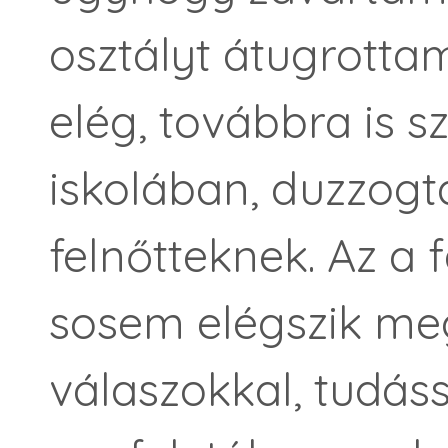
osztályt átugrotta
elég, továbbra is 
iskolában, duzzogt
felnőtteknek. Az a 
sosem elégszik meg
válaszokkal, tudás