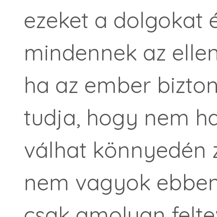
ezeket a dolgokat é
mindennek az ellenk
ha az ember bizto
tudja, hogy nem ha
válhat könnyedén 
nem vagyok ebben t
csak amolyan felte