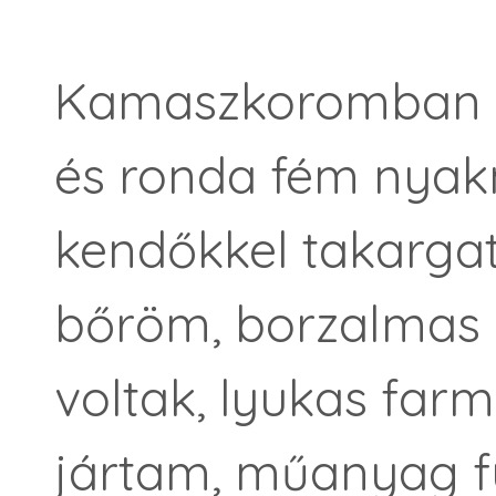
Kamaszkoromban fű
és ronda fém nyakm
kendőkkel takargat
bőröm, borzalmas z
voltak, lyukas far
jártam, műanyag f