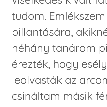
tudom. Emlékszem
pillantására, akikné
néhány tanárom pil
érezték, hogy esél
leolvasták az arco
csináltam másik fé