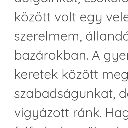
között volt egy ve
szerelmem, álland
bazárokban. A gye
keretek között me
szabadságunkat, d
vigyázott ránk. Ha