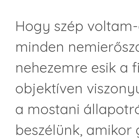
Hogy szép voltam-
minden nemierősza
nehezemre esik a f
objektíven viszon
a mostani állapotró
beszélünk, amikor 