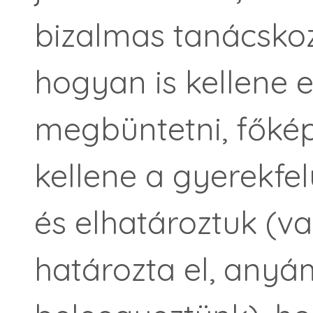
bizalmas tanácskoz
hogyan is kellene
megbüntetni, főké
kellene a gyerekfe
és elhatároztuk (
határozta el, any