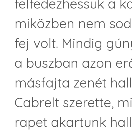
felfedezhessük a k
miközben nem sodr
fej volt. Mindig gú
a buszban azon erő
másfajta zenét hal
Cabrelt szerette, m
rapet akartunk hall