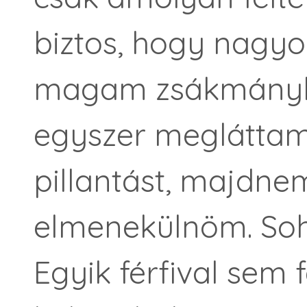
biztos, hogy nagy
magam zsákmányhe
egyszer megláttam
pillantást, majdnem
elmenekülnöm. Soh
Egyik férfival sem 