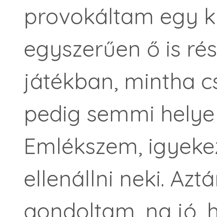
provokáltam egy ki
egyszerűen ő is rés
játékban, mintha c
pedig semmi helye 
Emlékszem, igyek
ellenállni neki. Az
gondoltam, na jó, h