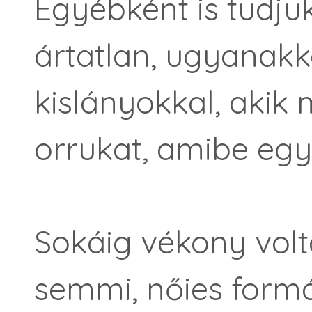
Egyébként is tudjuk
ártatlan, ugyanak
kislányokkal, akik
orrukat, amibe egy
Sokáig vékony volt
semmi, nőies form