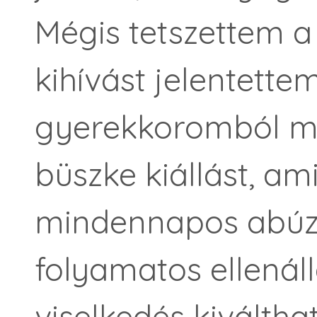
Mégis tetszettem a 
kihívást jelentette
gyerekkoromból m
büszke kiállást, ami
mindennapos abúz
folyamatos ellenál
viselkedés kiválth