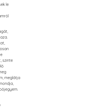
ek le
amról
gát,
haza.
at,
kosan
be
 szinte
lő
 meg
m, meglátja
 mondja,
épőjegyem.
m