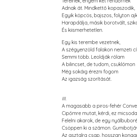
Terelnek, engem két rendőrnek
Adnak át. Mindkettő kopaszodik,
Egyik köpcös, bajszos, folyton aj
Harapdálja, másik borotvált, szik
És kiismerhetetlen.
Egy kis terembe vezetnek,
A szégyenzöld falakon nemzeti c
Semmi több. Leoldják rólam
A bilincset, de tudom, csuklómon
Még sokáig érezni fogom
Az igazság szorítását.
III.
A magasabb a piros-fehér Conve
Cipőmre mutat, kérdi, ez micsoda
Felelni akarok, de egy nyálbubor
Csöppen ki a számon. Gumibotjá
Az asztalra csap, hosszan kong