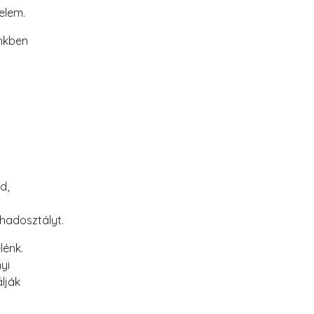
elem.
ünkben
d,
 hadosztályt.
lénk.
yi
lják
.