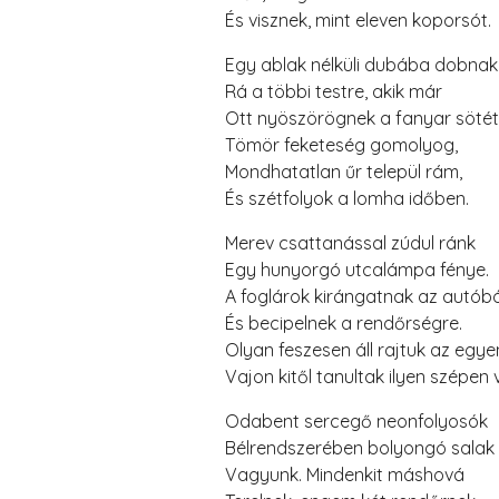
És visznek, mint eleven koporsót.
Egy ablak nélküli dubába dobnak
Rá a többi testre, akik már
Ott nyöszörögnek a fanyar söté
Tömör feketeség gomolyog,
Mondhatatlan űr települ rám,
És szétfolyok a lomha időben.
Merev csattanással zúdul ránk
Egy hunyorgó utcalámpa fénye.
A foglárok kirángatnak az autóbó
És becipelnek a rendőrségre.
Olyan feszesen áll rajtuk az egy
Vajon kitől tanultak ilyen szépen 
Odabent sercegő neonfolyosók
Bélrendszerében bolyongó salak
Vagyunk. Mindenkit máshová