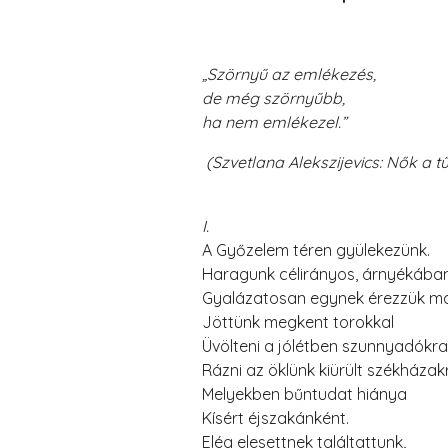
„Szörnyű az emlékezés,
de még szörnyűbb,
ha nem emlékezel.”
(Szvetlana Alekszijevics: Nők a 
I.
A Győzelem téren gyülekezünk.
Haragunk célirányos, árnyékába
Gyalázatosan egynek érezzük m
Jöttünk megkent torokkal
Üvölteni a jólétben szunnyadókra
Rázni az öklünk kiürült székházak
Melyekben bűntudat hiánya
Kísért éjszakánként.
Elég elesettnek találtattunk,