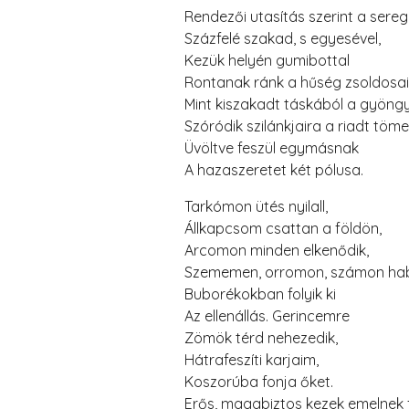
Rendezői utasítás szerint a sereg
Százfelé szakad, s egyesével,
Kezük helyén gumibottal
Rontanak ránk a hűség zsoldosai
Mint kiszakadt táskából a gyöng
Szóródik szilánkjaira a riadt töme
Üvöltve feszül egymásnak
A hazaszeretet két pólusa.
Tarkómon ütés nyilall,
Állkapcsom csattan a földön,
Arcomon minden elkenődik,
Szememen, orromon, számon ha
Buborékokban folyik ki
Az ellenállás. Gerincemre
Zömök térd nehezedik,
Hátrafeszíti karjaim,
Koszorúba fonja őket.
Erős, magabiztos kezek emelnek f