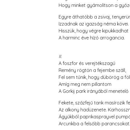
Hogy minket gyámolítson a győz
Egyre áthatóbb a zsivaj, tenyer
Izzadnak az igazság néma kövei.
Hisszük, hogy végre kipukkadhat
A harminc éve hízó arrogancia.
II.
A foszfor és verejtékszagú
Remény rögtön a fejembe száll,
Fel sem tűnik, hogy dübörög a föl
Amíg meg nem pillantom
A Gorkij park irányából menetelő
Fekete, százfejű tank masírozik fe
Az alkony hadüzenete. Karhosszn
Ágyúkból paprikasprayvel pumpá
Arcunkba a felsőbb parancsokat