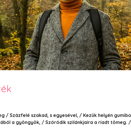
PesText 2023
PesText 2024
PesText 2025
+SZIF
HNB
Eronim Mox szakácskönyve
Spoiler
ték
reg / Százfelé szakad, s egyesével, / Kezük helyén gumib
kából a gyöngyök, / Szóródik szilánkjaira a riadt tömeg. 