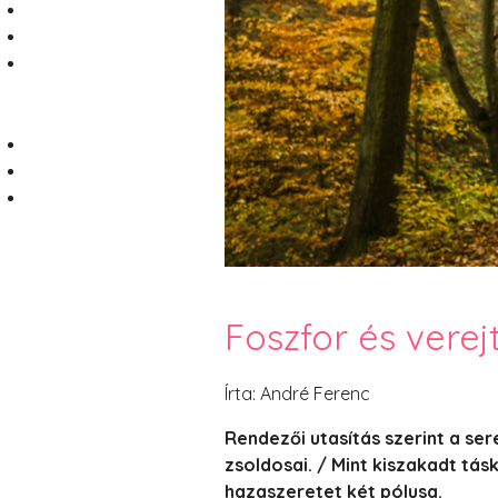
Foszfor és verej
Írta: André Ferenc
Rendezői utasítás szerint a se
zsoldosai. / Mint kiszakadt tás
hazaszeretet két pólusa.