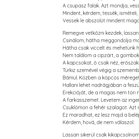
A csupasz falak. Azt mondja, vess
Mindent, kérdem, tessék, ismételi,
Vessek le abszolút mindent mag
Remegve vetkőzni kezdek, lassan
Csinálom, hátha meggondolja ma
Hátha csak viccelt és mehetünk 
Nem találom a cipzárt, a gombok
A kapcsokat, ő csak néz, erősza
Türkiz szemével végig a szemem
Bámul. Közben a köpcös méreget,
Hallani lehet nadrágjában a feszü
Erekcióját, de a magas nem töri
A farkasszemet. Levetem az inge
Csuklómon a fehér szalagot. Azt
Ez maradhat, ez lesz majd a bel
Kérdem, hová, de nem válaszol.
Lassan sikerül csak kikapcsolno