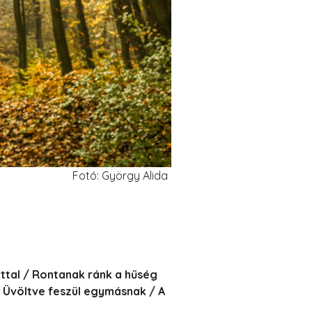
Fotó: György Alida
ottal / Rontanak ránk a hűség
/ Üvöltve feszül egymásnak / A