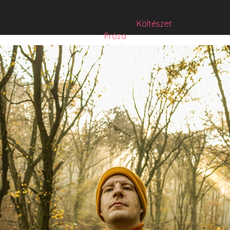
Költészet
Próza
Műfordítás
Mese
Folyó/irat/mentés
Sorozat
Hibrid
Hasznos szöveg
Józsefet nem kérdezte senki
Csízió
HISZTI
comicON
PesText
PesText 2021
PesText 2022