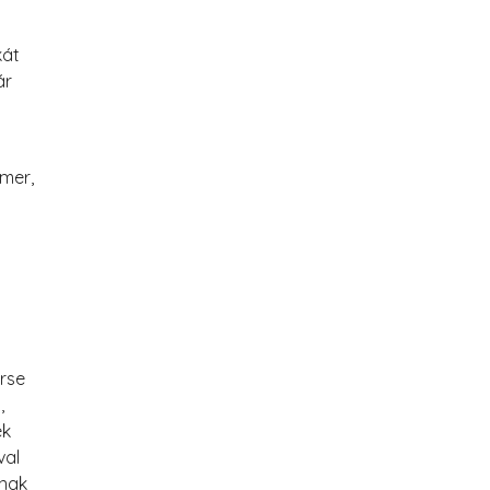
kát
ár
ímer,
rse
,
ék
val
anak