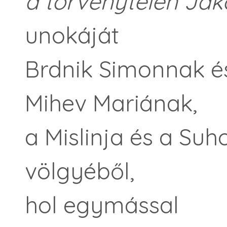
a törvénytelen Jak
unokáját
Brdnik Simonnak é
Mihev Mariának,
a Mislinja és a Suh
völgyéből,
hol egymással