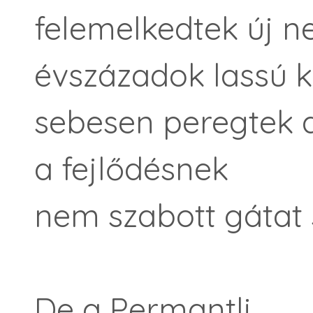
felemelkedtek új n
évszázadok lassú 
sebesen peregtek a
a fejlődésnek
nem szabott gátat
De a Permantli