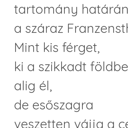
tartomány határán
a száraz Franzensth
Mint kis férget,
ki a szikkadt földb
alig él,
de esőszagra
veszetten vájja a c