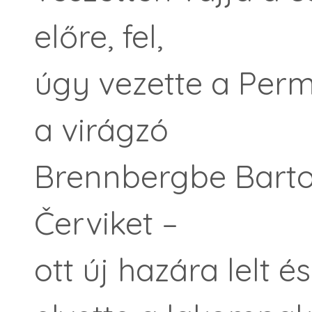
előre, fel,
úgy vezette a Per
a virágzó
Brennbergbe Bart
Červiket –
ott új hazára lelt és