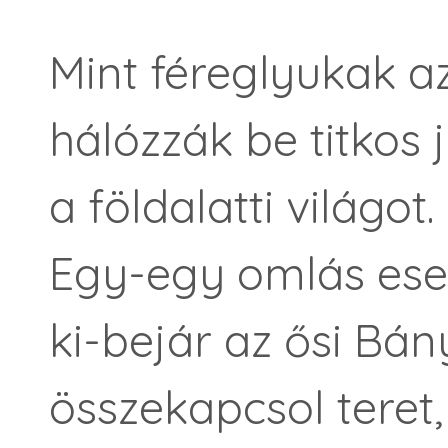
Mint féreglyukak a
hálózzák be titkos 
a földalatti világot.
Egy-egy omlás es
ki-bejár az ősi Bá
összekapcsol teret, 