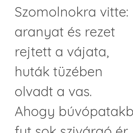
Szomolnokra vitte:
aranyat és rezet
rejtett a vájata,
huták tüzében
olvadt a vas.
Ahogy búvópatak
fut sok szivárgó ér,