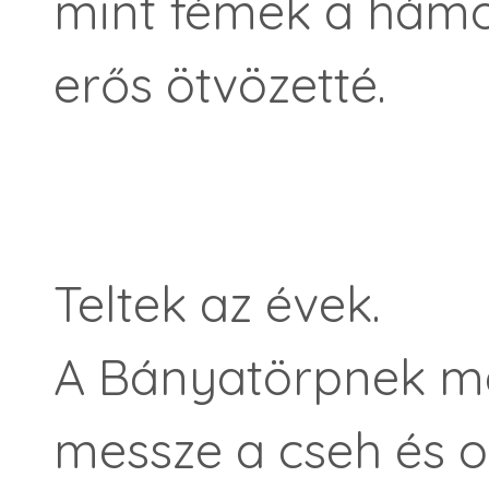
mint fémek a hámo
erős ötvözetté.
Teltek az évek.
A Bányatörpnek má
messze a cseh és o