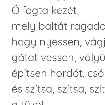
Ő fogta kezét,
mely baltát ragado
hogy nyessen, vágjo
gátat vessen, vályú
építsen hordót, csó
és szítsa, szítsa, szí
a tüzet,