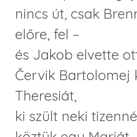
nincs út, csak Bre
előre, fel –
és Jakob elvette ot
Červik Bartolomej k
Theresiát,
ki szült neki tizen
köztük egy Mariát,