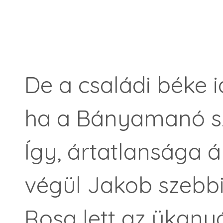
De a családi béke 
ha a Bányamanó sz
Így, ártatlansága á
végül Jakob szebbi
Rosa lett az ükany