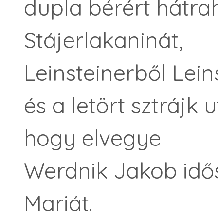
dupla bérért hátr
Stájerlakaninát,
Leinsteinerből Leins
és a letört sztrájk 
hogy elvegye
Werdnik Jakob idős
Mariát.