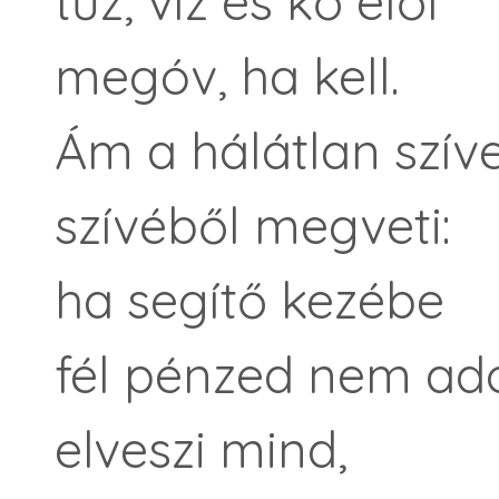
tűz, víz és kő elől
megóv, ha kell.
Ám a hálátlan szív
szívéből megveti:
ha segítő kezébe
fél pénzed nem ad
elveszi mind,