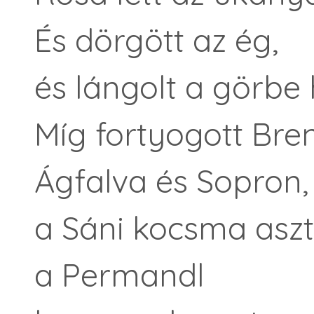
És dörgött az ég,
és lángolt a görbe
Míg fortyogott Bre
Ágfalva és Sopron,
a Sáni kocsma aszt
a Permandl