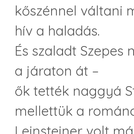
kőszénnel váltani
hív a haladás.
És szaladt Szepes 
a járaton át –
ők tették naggyá St
mellettük a románo
Leinsteiner volt má