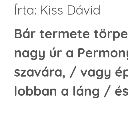
Írta: Kiss Dávid
Bár termete törpe 
nagy úr a Permony
szavára, / vagy ép
lobban a láng / és