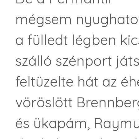
mégsem nyughatott
a fülledt légben kic
szálló szénport ját
feltüzelte hát az é
vöröslött Brennberg
és ükapám, Raym