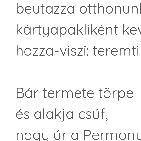
beutazza otthonun
kártyapakliként kev
hozza-viszi: teremt
Bár termete törpe
és alakja csúf,
nagy úr a Permony