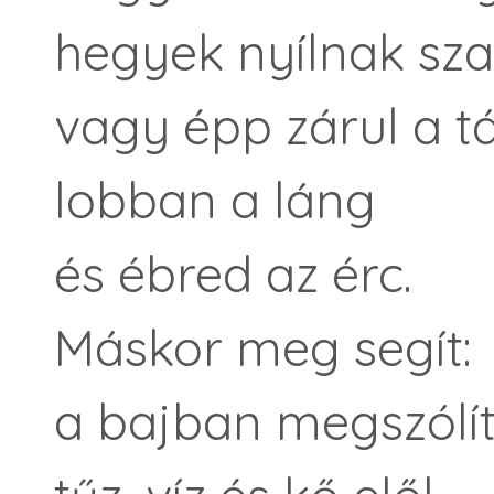
hegyek nyílnak sza
vagy épp zárul a t
lobban a láng
és ébred az érc.
Máskor meg segít:
a bajban megszólít