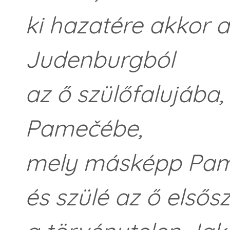
ki hazatére akkor a
Judenburgból
az ő szülőfalujába,
Pamečébe,
mely másképp Pame
és szülé az ő elsőszü