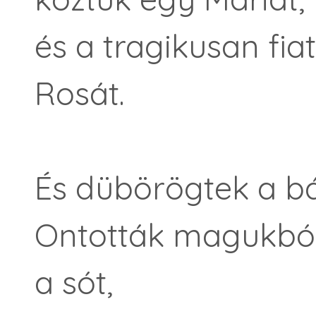
és a tragikusan fia
Rosát.
És dübörögtek a b
Ontották magukbó
a sót,