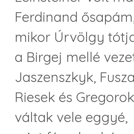
Ferdinand ősapám
mikor Úrvölgy tótja
a Birgej mellé vezet
Jaszenszkyk, Fusz
Riesek és Gregoro
váltak vele eggyé,