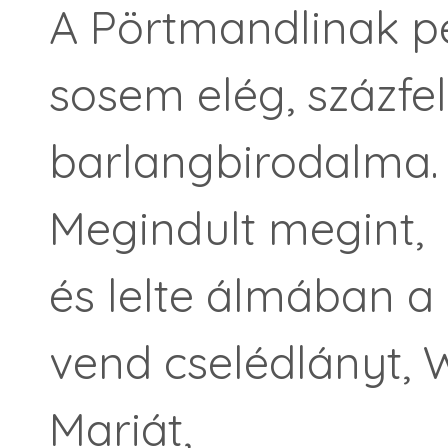
A Pörtmandlinak p
sosem elég, százfel
barlangbirodalma.
Megindult megint,
és lelte álmában a
vend cselédlányt, 
Mariát,