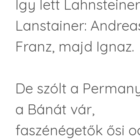
Így lett Lahnsteine
Lanstainer: Andrea
Franz, majd Ignaz.
De szólt a Permany
a Bánát vár,
faszénégetők ősi o