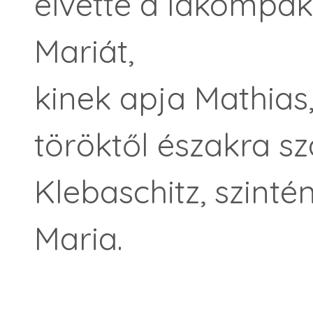
elvette a lakompak
Mariát,
kinek apja Mathias,
töröktől északra s
Klebaschitz, szinté
Maria.