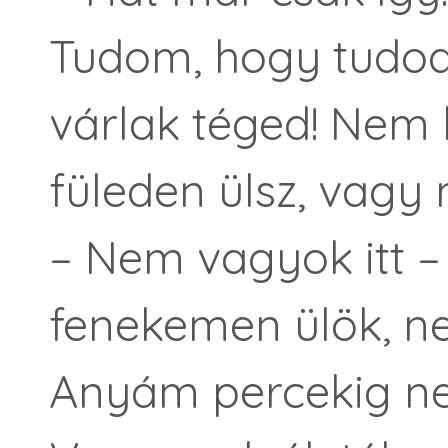
Tudom, hogy tudod
várlak téged! Nem h
füleden ülsz, vagy
– Nem vagyok itt – 
fenekemen ülök, n
Anyám percekig ne