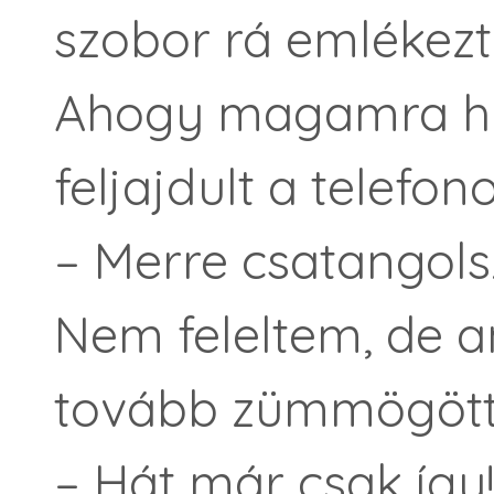
szobor rá emlékezte
Ahogy magamra húz
feljajdult a telefon
– Merre csatangols
Nem feleltem, de
tovább zümmögött
– Hát már csak így!