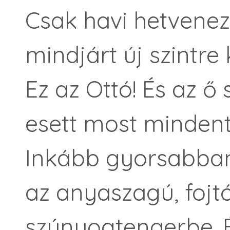
Csak havi hetvenez
mindjárt új szintre 
Ez az Ottó! És az ő
esett most mindent
Inkább gyorsabba
az anyaszagú, fojt
szúnyogtengerbe. É