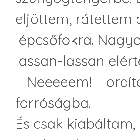
eljöttem, rátettem
lépcsőfokra. Nagyo
lassan-lassan elér
– Neeeeem! – ordít
forróságba.
És csak kiabáltam,