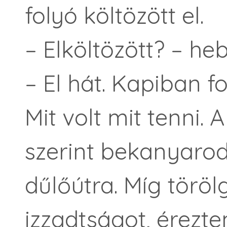
folyó költözött el.
– Elköltözött? – he
– El hát. Kapiban f
Mit volt mit tenni.
szerint bekanyaro
dűlőútra. Míg tör
izzadtságot, érezt