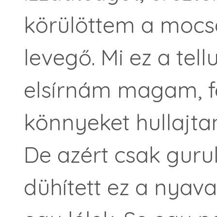
körülöttem a mocsá
levegő. Mi ez a te
elsírnám magam, f
könnyeket hullajta
De azért csak guru
dühített ez a nyava