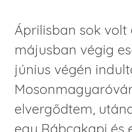
Áprilisban sok vol
májusban végig es
június végén indul
Mosonmagyaróvár
elvergődtem, után
egy Rábcakapi és 