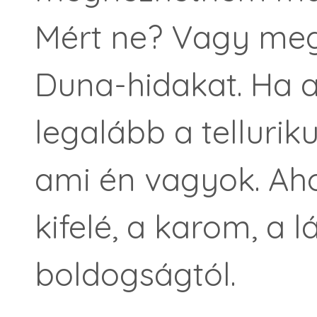
Mért ne? Vagy me
Duna-hidakat. Ha 
legalább a tellurik
ami én vagyok. Aho
kifelé, a karom, a 
boldogságtól.