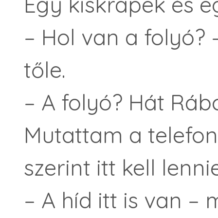
Egy kiskrapek és 
– Hol van a folyó?
tőle.
– A folyó? Hát Rábc
Mutattam a telefo
szerint itt kell lenn
– A híd itt is van 