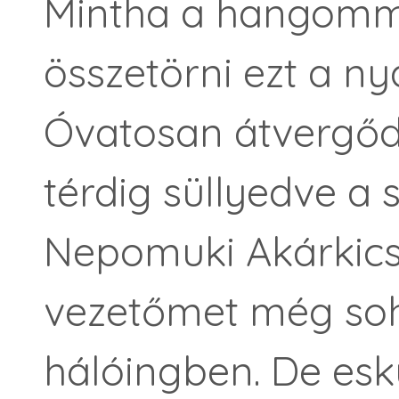
Mintha a hangomm
összetörni ezt a ny
Óvatosan átvergődt
térdig süllyedve a
Nepomuki Akárkics
vezetőmet még so
hálóingben. De esk