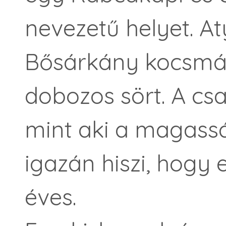
nevezetű helyet. A
Bősárkány kocsmá
dobozos sört. A cs
mint aki a magas
igazán hiszi, hogy
éves.