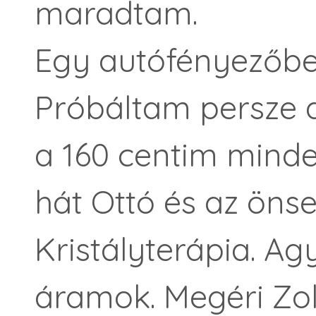
maradtam.
Egy autófényezőbe 
Próbáltam persze a
a 160 centim minden
hát Ottó és az önse
Kristályterápia. Agy
áramok. Megéri Zol