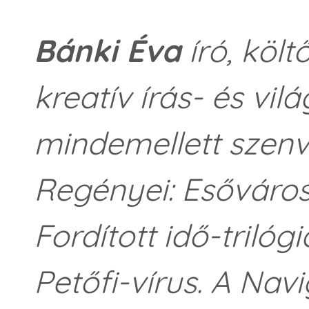
Bánki Éva
író, költ
kreatív írás- és vil
mindemellett szenv
Regényei: Esőváros
Fordított idő-trilóg
Petőfi-vírus. A Na