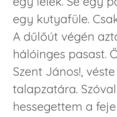
egy lélek. Se egy p
egy kutyafüle. Csak
A dűlőút végén az
hálóinges pasast. 
Szent János!, véste
talapzatára. Szóva
hessegettem a feje