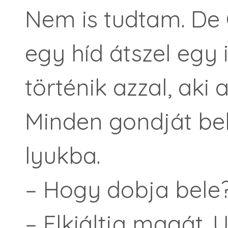
Nem is tudtam. De
egy híd átszel egy 
történik azzal, aki 
Minden gondját be
lyukba.
– Hogy dobja bele
– Elkiáltja magát. 