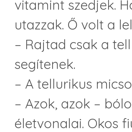
vitamint szedjek. 
utazzak. Ő volt a le
– Rajtad csak a te
segítenek.
– A tellurikus mics
– Azok, azok – bólo
életvonalai. Okos fi