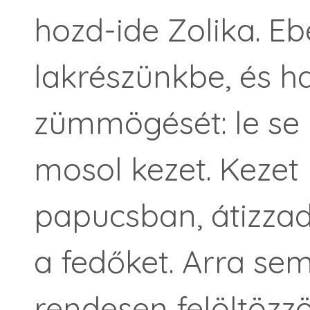
hozd-ide Zolika. 
lakrészünkbe, és 
zümmögését: le se 
mosol kezet. Keze
papucsban, átizzad
a fedőket. Arra se
rendesen felöltözzö