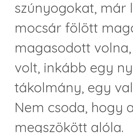
szúnyogokat, már lá
mocsár fölött maga
magasodott volna, 
volt, inkább egy 
tákolmány, egy val
Nem csoda, hogy 
megszökött alóla.