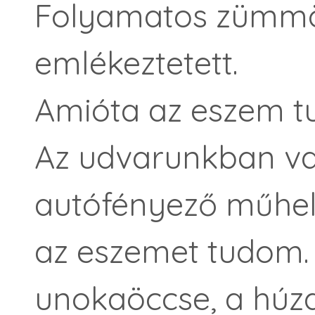
Folyamatos zümm
emlékeztetett.
Amióta az eszem t
Az udvarunkban v
autófényező műhely
az eszemet tudom.
unokaöccse, a húz