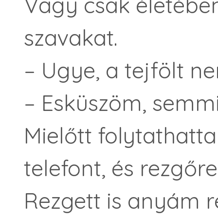
Vagy csak életében
szavakat.
– Ugye, a tejfölt ne
– Esküszöm, semmit
Mielőtt folytathat
telefont, és rezgőre
Rezgett is anyám 