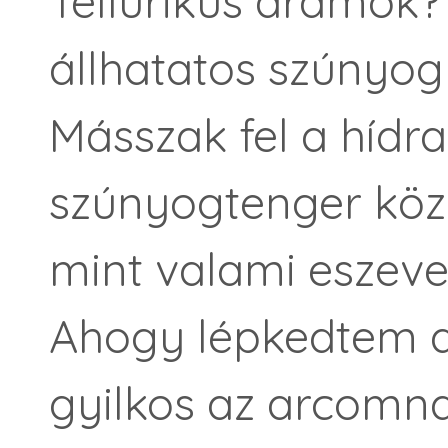
Tellurikus áramok?
állhatatos szúnyogr
Másszak fel a hídra,
szúnyogtenger köz
mint valami eszeve
Ahogy lépkedtem a
gyilkos az arcomna