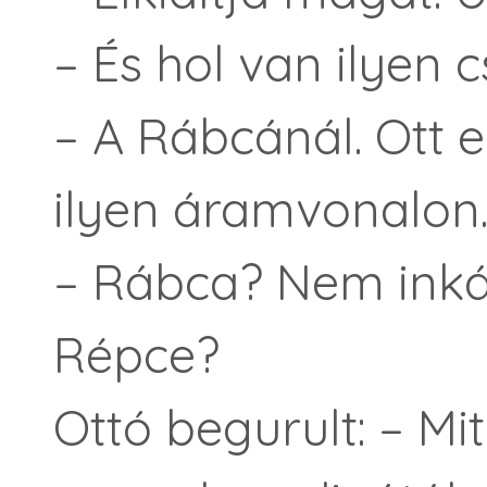
– És hol van ilyen 
– A Rábcánál. Ott e
ilyen áramvonalon
– Rábca? Nem ink
Répce?
Ottó begurult: – 