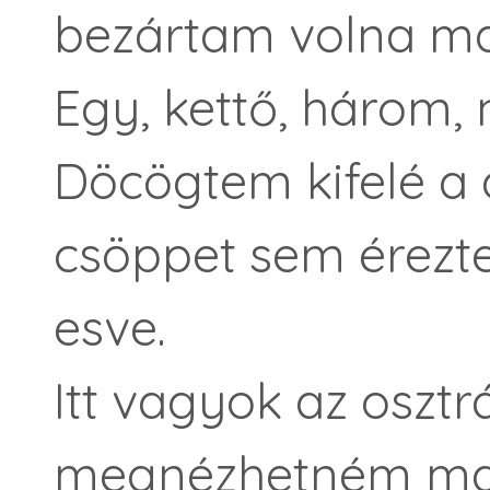
bezártam volna m
Egy, kettő, három, 
Döcögtem kifelé a 
csöppet sem érez
esve.
Itt vagyok az osztr
megnézhetném ma