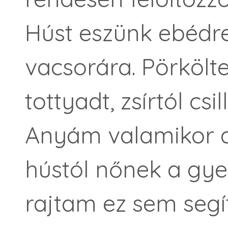
Húst eszünk ebédre
vacsorára. Pörkölte
tottyadt, zsírtól cs
Anyám valamikor az
hústól nőnek a gyere
rajtam ez sem segí