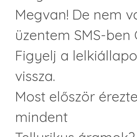
Megvan! De nem v
üzentem SMS-ben 
Figyelj a lelkiállap
vissza.
Most először érezt
mindent