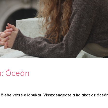
PesText 2023
PesText 2024
PesText 2025
+SZIF
HNB
Eronim Mox szakácskönyve
Spoiler
a: Óceán
 ölébe vette a lábukat. Visszaengedte a halakat az óceán