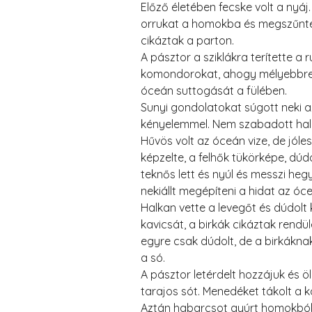
Előző életében fecske volt a nyá
orrukat a homokba és megszűntek 
cikáztak a parton.
A pásztor a sziklákra terítette a
komondorokat, ahogy mélyebbre 
óceán suttogását a fülében.
Sunyi gondolatokat súgott neki a
kényelemmel. Nem szabadott hallg
Hűvös volt az óceán vize, de jólese
képzelte, a felhők tükörképe, dúd
teknős lett és nyúl és messzi hegy
nekiállt megépíteni a hidat az óc
Halkan vette a levegőt és dúdolt
kavicsát, a birkák cikáztak rendü
egyre csak dúdolt, de a birkáknak 
a só.
A pásztor letérdelt hozzájuk és ö
tarajos sót. Menedéket tákolt a
Aztán habarcsot gyúrt homokból és