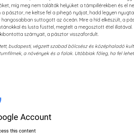
őket, míg meg nem találták helyüket a támpillérekben és el ne
en a pásztor, ne keltse fel a pihegő nyájat, hadd legyen nyu
 hangosabban suttogott az óceán. Mire a híd elkészült, a pá
ánokkal és lusta füsttel, megtelt a megosztott étel illatával.
 kibontotta szárnyait, a pásztor visszafordult.
ett, budapesti, végzett szabad bölcsész és középhaladó kul
mfilmek, a növények és a falak. Utóbbiak főleg, ha fel lehet