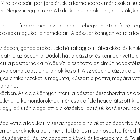
j. Mire az óceán partjára értek, a komondorok már csak a hu
lélegezni egy percre. A birkák a hullámokat nyaldosták, kap
 ruháit, és fürdeni ment az óceánba. Lebegve nézte a felhős eg
ássák magukat a homokban. A pásztor könnyen vette a leve
z óceán, gondolatokat tele hátrahagyott táborokkal és kihűl
atnia az óceánra. Dúdolt hát a pásztor és könnyen vette a 
tt a pásztornak a hűvös víz, elcsitította az elmúlt napoktól izz
olva gomolygott a hullámok között. A szívében cikáztak a bir
, és amikor ezeket is megunta, kiúszott a partra, magára vette
eánon át.
 közben. Az eleje könnyen ment: a pásztor összehordta az ó
letlenül, a komondoroknak már csak a füle hegye látszott ki 
egy idő után elege lett a cikázásból, patájuk közé szorultak a
lébe vette a lábukat. Visszaengedte a halakat az óceánba és 
 komondoroknak a part menti fákból és megmosdatta fáradt 
 sós vízből, és letelepedett a kövek és kavicsok mellé. Egyi