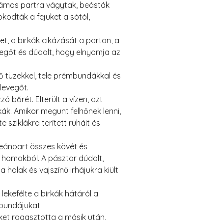
llámos partra vágytak, beásták
kodták a fejüket a sótól,
et, a birkák cikázását a parton, a
gőt és dúdolt, hogy elnyomja az
ő tüzekkel, tele prémbundákkal és
levegőt.
ó bőrét. Elterült a vízen, azt
kák. Amikor megunt felhőnek lenni,
 sziklákra terített ruháit és
ceánpart összes kövét és
a homokból. A pásztor dúdolt,
 halak és vajszínű irhájukra kiült
lekefélte a birkák hátáról a
bundájukat.
ket ragasztotta a másik után,