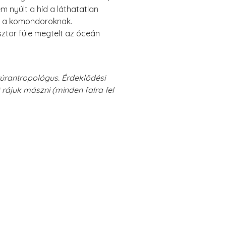
m nyúlt a híd a láthatatlan
gta a komondoroknak.
sztor füle megtelt az óceán
túrantropológus. Érdeklődési
 rájuk mászni (minden falra fel