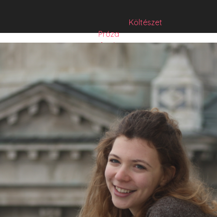
Költészet
Próza
Műfordítás
Mese
Folyó/irat/mentés
Sorozat
Hibrid
Hasznos szöveg
Józsefet nem kérdezte senki
Csízió
HISZTI
comicON
PesText
PesText 2021
PesText 2022