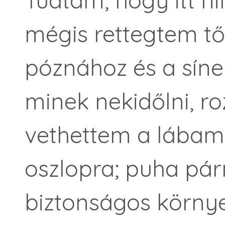
Tudtam, hogy itt n
mégis rettegtem tő
póznához és a sínek
minek nekidőlni, r
vethettem a lábam
oszlopra; puha pár
biztonságos környe