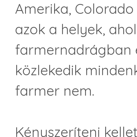
Amerika, Colorado 
azok a helyek, aho
farmernadrágban és
közlekedik mindenk
farmer nem.
Kényszeríteni kell