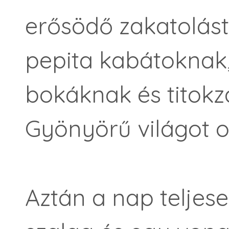
erősödő zakatolást
pepita kabátoknak
bokáknak és titokz
Gyönyörű világot 
Aztán a nap teljesen