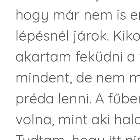
hogy már nem is 
lépésnél járok. Kik
akartam feküdni a f
mindent, de nem 
préda lenni. A fűb
volna, mint aki hal