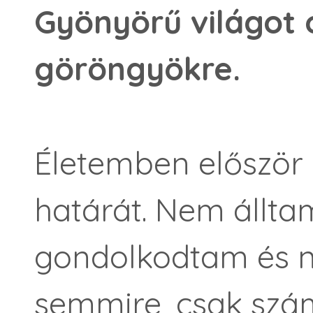
Gyönyörű világot 
göröngyökre.
Életemben először 
határát. Nem állt
gondolkodtam és 
semmire, csak szám