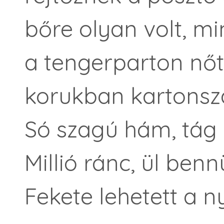
bőre olyan volt, mi
a tengerparton nőtt
korukban kartonszá
Só szagú hám, tág 
Millió ránc, ül ben
Fekete lehetett a n