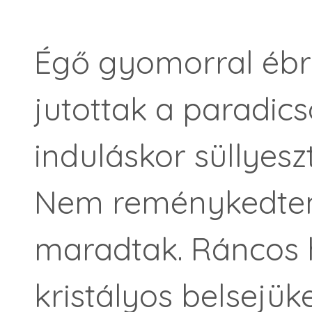
Égő gyomorral éb
jutottak a paradic
induláskor süllyes
Nem reménykedte
maradtak. Ráncos 
kristályos belsejüke