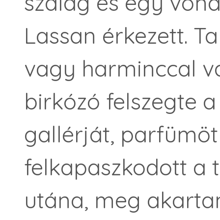
szalag és egy vona
Lassan érkezett. Tal
vagy harminccal vá
birkózó felszegte a
gallérját, parfümöt
felkapaszkodott a 
utána, meg akartam