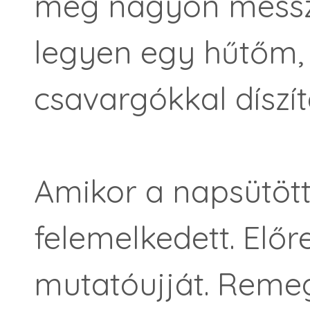
meg nagyon messze
legyen egy hűtőm,
csavargókkal díszít
Amikor a napsütötte
felemelkedett. Előr
mutatóujját. Remeg