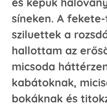
és képük halován
síneken. A fekete-
sziluettek a rozsd
hallottam az erős
micsoda háttérzen
kabátoknak, micis
bokáknak és titok