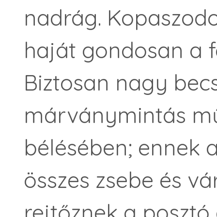
nadrág. Kopaszodot
haját gondosan a fe
Biztosan nagy becsb
márványmintás mű
bélésében; ennek 
összes zsebe és vá
rejtőznek a posztó