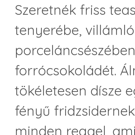
Szeretnék friss te
tenyerébe, villámló
porceláncsészében t
forrócsokoládét. Á
tökéletesen dísze 
fényű fridzsiderne
minden reggel, am