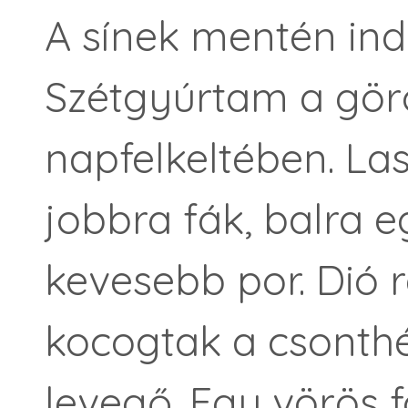
A sínek mentén ind
Szétgyúrtam a gör
napfelkeltében. Las
jobbra fák, balra e
kevesebb por. Dió 
kocogtak a csonthé
levegő. Egy vörös f