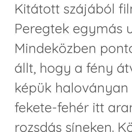
Kitátott szájából fi
Peregtek egymás ut
Mindeközben pont
állt, hogy a fény á
képük haloványan d
fekete-fehér itt ara
rozsdás síneken. K