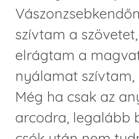
Vászonzsebkendőmb
szívtam a szövetet
elrágtam a magvat 
nyálamat szívtam, d
Még ha csak az any
arcodra, legalább 
csók után nem tudn