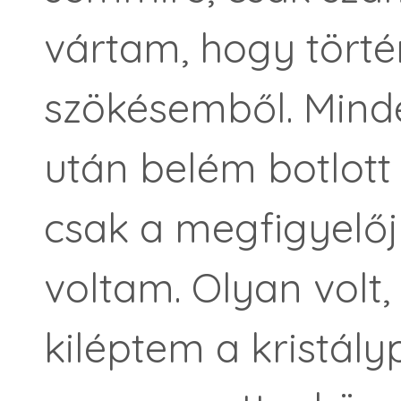
vártam, hogy törté
szökésemből. Minde
után belém botlot
csak a megfigyelőj
voltam. Olyan volt,
kiléptem a kristály