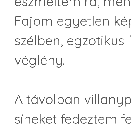
eszméltem rá, men
Fajom egyetlen kép
szélben, egzotikus
véglény.
A távolban villany
síneket fedeztem f