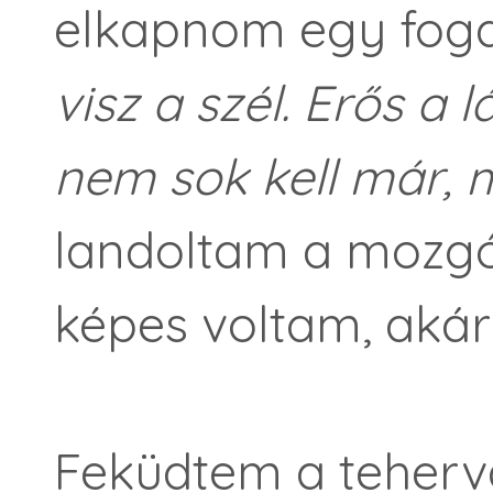
elkapnom egy fog
visz a szél. Erő
s a l
á
nem sok kell már, 
landoltam a mozgó
képes voltam, akár
Feküdtem a teherv