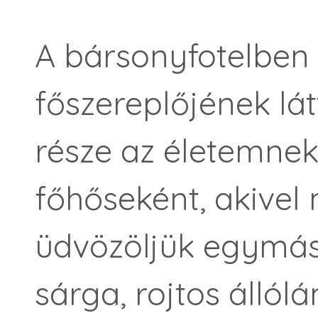
A bársonyfotelben 
főszereplőjének lá
része az életemnek
főhőseként, akivel
üdvözöljük egymás
sárga, rojtos állól