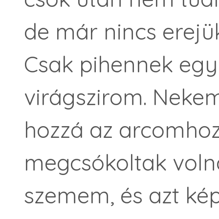
de már nincs erejük
Csak pihennek egy
virágszirom. Neke
hozzá az arcomho
megcsókoltak voln
szemem, és azt ké