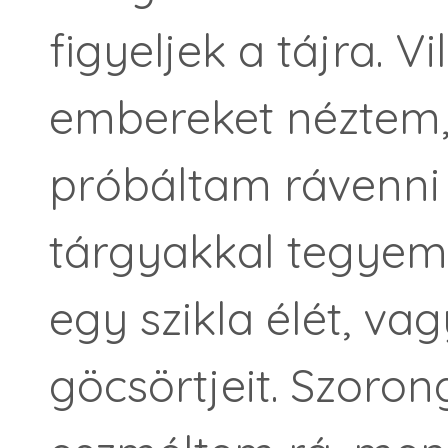
figyeljek a tájra. 
embereket néztem,
próbáltam rávenn
tárgyakkal tegyem
egy szikla élét, va
göcsörtjeit. Szoron