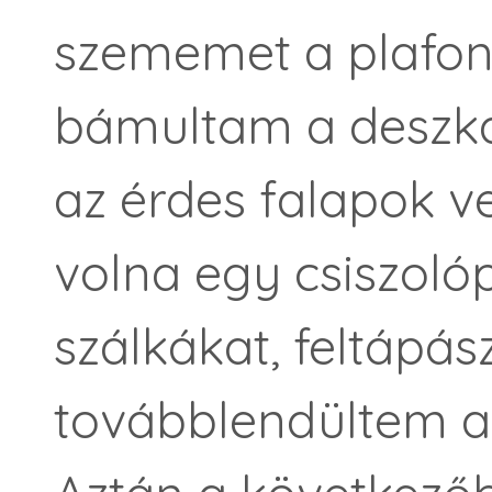
szememet a plafon
bámultam a deszká
az érdes falapok ve
volna egy csiszoló
szálkákat, feltápá
továbblendültem a