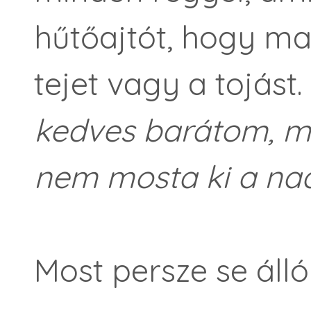
hűtőajtót, hogy 
tejet vagy a tojást
kedves bar
átom, m
nem mosta ki a na
Most persze se áll