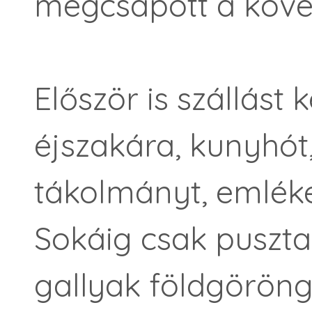
megcsapott a követ
Először is szállást 
éjszakára, kunyhót
tákolmányt, emléket
Sokáig csak pusztas
gallyak földgöröngy