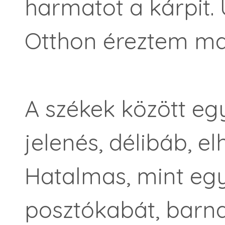
harmatot a kárpit. 
Otthon éreztem m
A székek között egy
jelenés, délibáb, e
Hatalmas, mint egy
posztókabát, barn