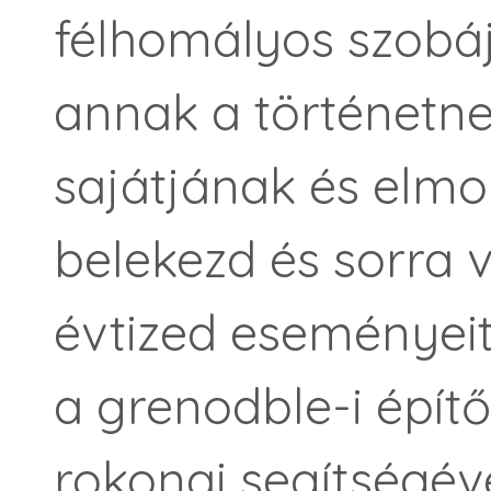
félhomályos szobáj
annak a történetne
sajátjának és elmo
belekezd és sorra v
évtized eseményeit,
a grenodble-i épít
rokonai segítségév