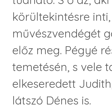
körültekintésre int
művészvendégét g
előz meg. Pégyé rés
temetésén, s vele t
elkeseredett Judith
látszó Dénes is.