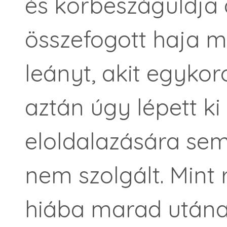
és körbeszáguldja 
összefogott haja mi
leányt, akit egykoro
aztán úgy lépett ki
eloldalazására se
nem szolgált. Mint r
hiába marad után