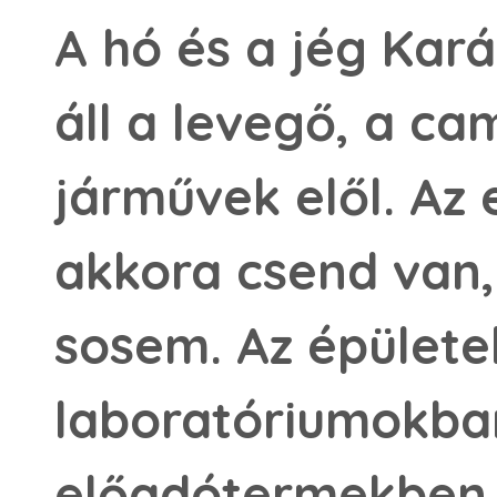
A hó és a jég Ka
áll a levegő, a ca
járművek elől. A
akkora csend van,
sosem. Az épülete
laboratóriumokba
előadótermekben i