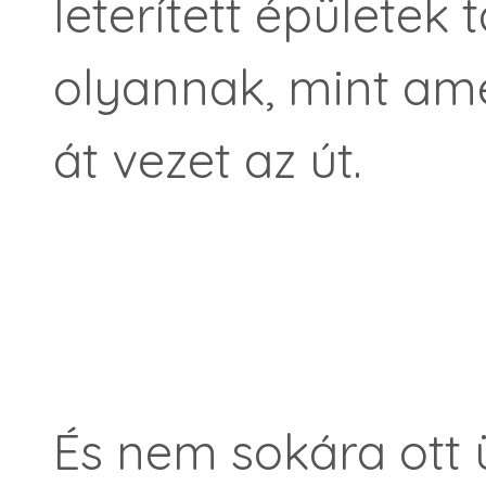
leterített épületek
olyannak, mint am
át vezet az út.
És nem sokára ott 