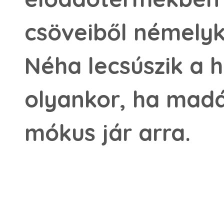
csöveiből némelyko
Néha lecsúszik a h
olyankor, ha madár
mókus jár arra.