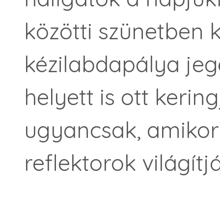
közötti szünetben 
kézilabdapálya jeg
helyett is ott kerin
ugyancsak, amikor
reflektorok világít