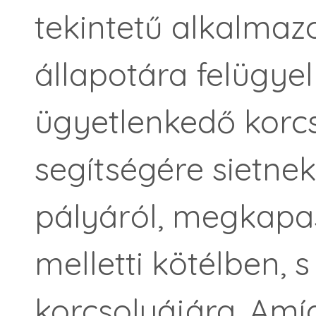
tekintetű alkalmazo
állapotára felügye
ügyetlenkedő korcs
segítségére sietnek.
pályáról, megkapas
melletti kötélben, s
korcsolyájára. Amíg