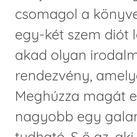
csomagol a könyve
egy-két szem diót 
akad olyan irodalm
rendezvény, amelye
Meghúzza magát e
nagyobb egy galam
tudható. S ő az, aki