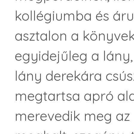
kollégiumba és árus
asztalon a könyveket
egyidejűleg a lány,
lány derekára csús
megtartsa apró alak
merevedik meg az ö