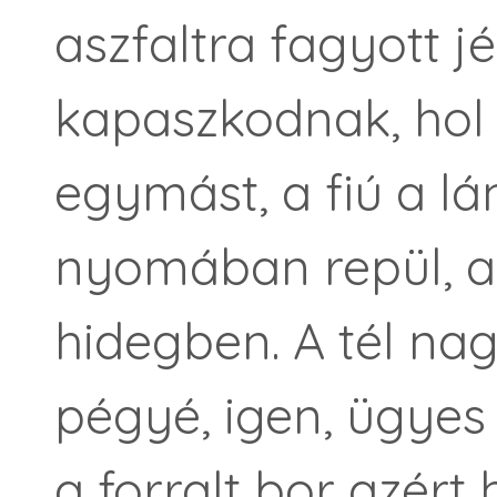
aszfaltra fagyott 
kapaszkodnak, hol 
egymást, a fiú a lá
nyomában repül, a
hidegben. A tél na
pégyé, igen, ügyes v
a forralt bor azért 