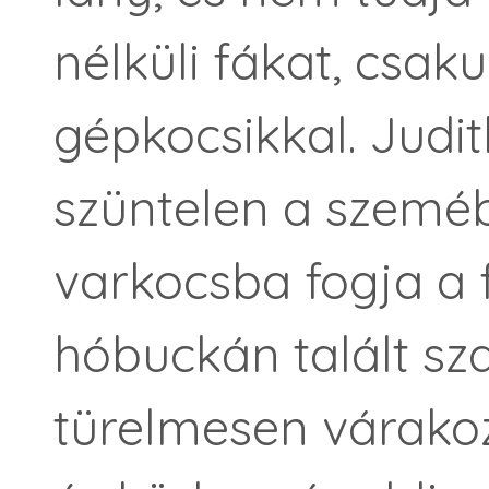
nélküli fákat, csak
gépkocsikkal. Judit
szüntelen a szemé
varkocsba fogja a fü
hóbuckán talált sz
türelmesen várakoz