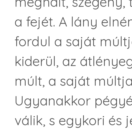
meghalt, szegény, t
a fejét. A lány elné
fordul a saját múl
kiderül, az átlénye
múlt, a saját múltj
Ugyanakkor pégyé
válik, s egykori és 