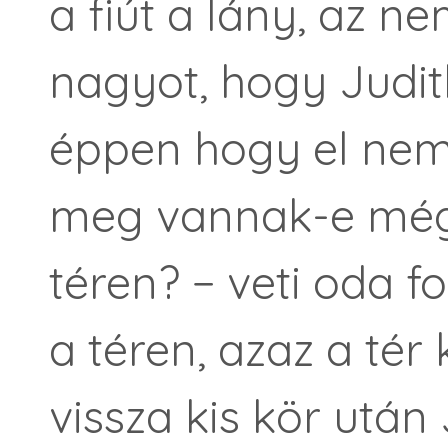
a fiút a lány, az ne
nagyot, hogy Judith
éppen hogy el nem 
meg vannak-e még, 
téren? − veti oda f
a téren, azaz a tér
vissza kis kör után 