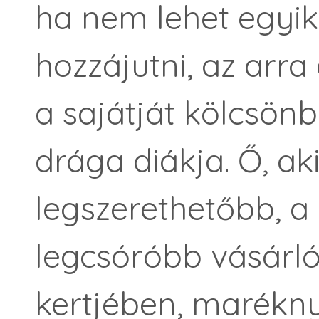
ha nem lehet egyi
hozzájutni, az arr
a sajátját kölcsönb
drága diákja. Ő, ak
legszerethetőbb, a
legcsóróbb vásárló
kertjében, marékny