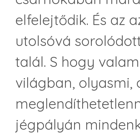
elfelejtődik. És az
utolsóvá sorolódot
talál. S hogy valam
világban, olyasmi,
meglendíthetetlenn
jégpályán mindenki