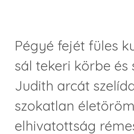
Pégyé fejét füles 
sál tekeri körbe és
Judith arcát szelíd
szokatlan életöröm
elhivatottság réme