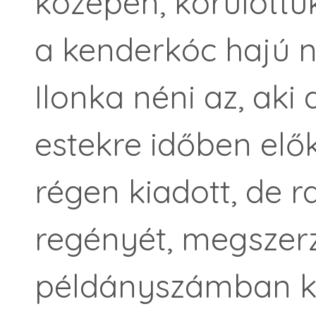
közepén, körülött
a kenderkóc hajú n
Ilonka néni az, aki 
estekre időben elők
régen kiadott, de 
regényét, megszerz
példányszámban ki