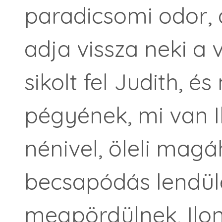
paradicsomi odor,
adja vissza neki a v
sikolt fel Judith, é
pégyének, mi van Il
nénivel, öleli mag
becsapódás lendül
megpördülnek, Ilon