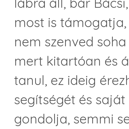
lábra áll, bár Bács
most is támogatja
nem szenved soha 
mert kitartóan és á
tanul, ez ideig érez
segítségét és saját
gondolja, semmi s