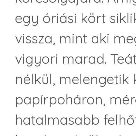
egy óriási kört sikl
vissza, mint aki m
vigyori marad. Teát 
nélkül, melengetik 
papírpoháron, mére
hatalmasabb felhőt 