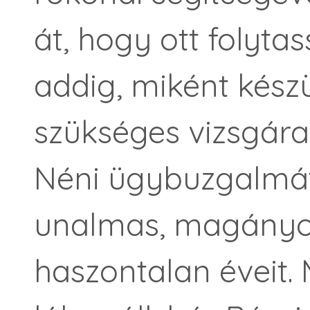
át, hogy ott folytas
addig, miként készül
szükséges vizsgára,
Néni ügybuzgalmát
unalmas, magányo
haszontalan éveit. M