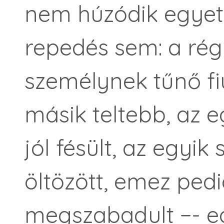
nem húzódik egyetl
repedés sem: a régi
személynek tűnő fi
másik teltebb, az e
jól fésült, az egyik
öltözött, emez pedi
megszabadult −- e