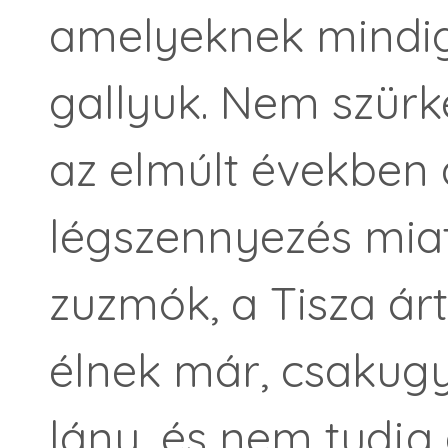
amelyeknek mindig 
gallyuk. Nem szürk
az elmúlt években
légszennyezés miatt
zuzmók, a Tisza árté
élnek már, csakugy
lány, és nem tudja