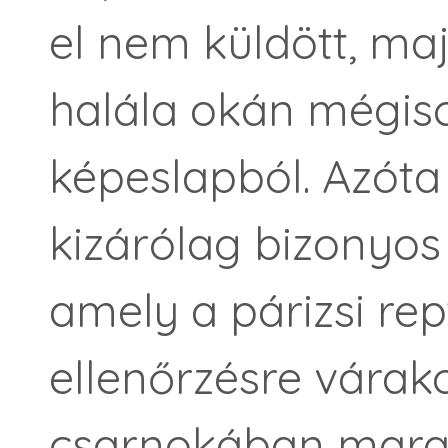
el nem küldött, ma
halála okán mégisc
képeslapból. Azót
kizárólag bizonyos
amely a párizsi rep
ellenőrzésre várak
csarnokában mara