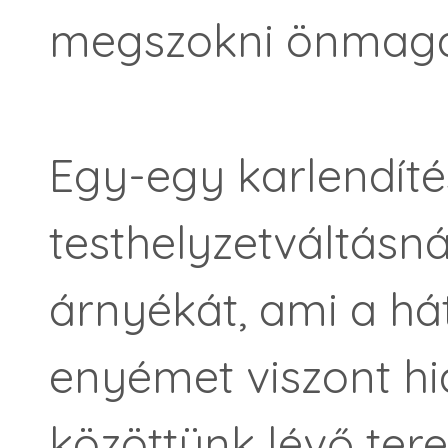
megszokni önmaga
Egy-egy karlendíté
testhelyzetváltásná
árnyékát, ami a há
enyémet viszont h
közöttünk lévő ter