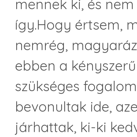
mennek ki, és nem 
így.Hogy értsem, m
nemrég, magyaráza
ebben a kényszerű 
szükséges fogalom
bevonultak ide, az
járhattak, ki-ki ked