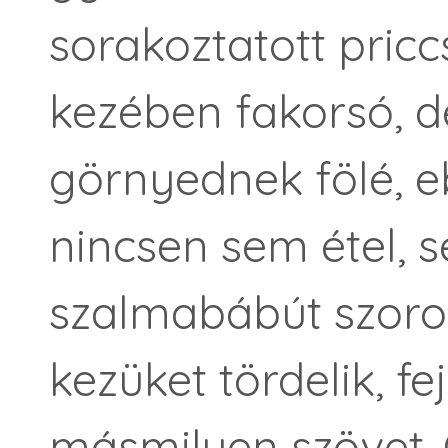
sorakoztatott pricc
kezében fakorsó, 
görnyednek fölé, 
nincsen sem étel, 
szalmabábút szoro
kezüket tördelik, f
másmilyen szövet.