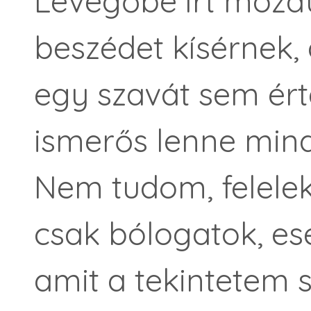
Levegőbe írt mozdul
beszédet kísérnek, 
egy szavát sem ér
ismerős lenne mind
Nem tudom, felelek
csak bólogatok, ese
amit a tekintetem s