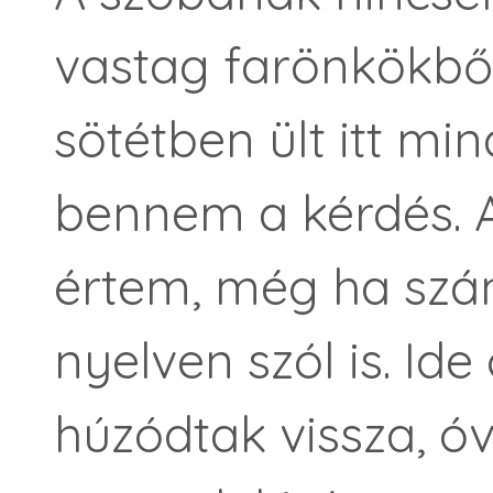
vastag farönkökből 
sötétben ült itt min
bennem a kérdés. A 
értem, még ha szá
nyelven szól is. Id
húzódtak vissza, ó