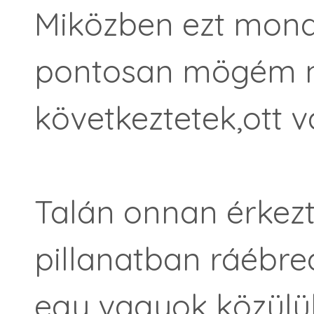
Miközben ezt mon
pontosan mögém né
következtetek,ott v
Talán onnan érkez
pillanatban ráébre
egy vagyok közülük