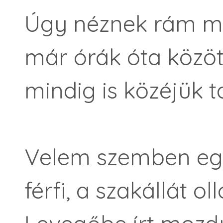
Úgy néznek rám m
már órák óta közöt
mindig is közéjük t
Velem szemben egy
férfi, a szakállát ol