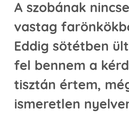
A szobának nincse
vastag farönkökből
Eddig sötétben ült
fel bennem a kérdé
tisztán értem, m
ismeretlen nyelven 