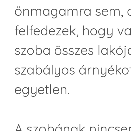
önmagamra sem, an
felfedezek, hogy va
szoba összes lakó
szabályos árnyékot 
egyetlen.
A szobának nincsen