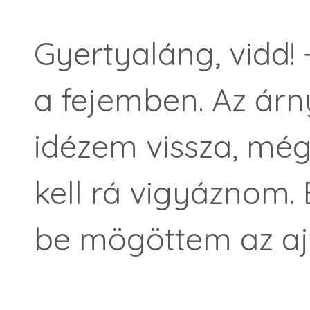
Gyertyaláng, vidd! 
a fejemben. Az árn
idézem vissza, még
kell rá vigyáznom. 
be mögöttem az aj