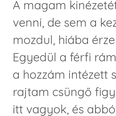
A magam kinézeté
venni, de sem a k
mozdul, hiába érze
Egyedül a férfi rá
a hozzám intézett 
rajtam csüngő fig
itt vagyok, és abbó