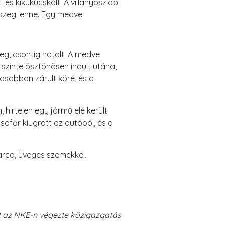
 és kikukucskált. A villanyoszlop
észeg lenne. Egy medve.
deg, csontig hatolt. A medve
 szinte ösztönösen indult utána,
osabban zárult köré, és a
hirtelen egy jármű elé került.
sofőr kiugrott az autóból, és a
 arca, üveges szemekkel.
át az NKE-n végezte közigazgatás