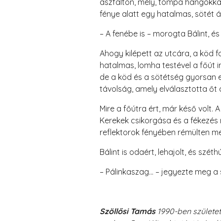
aszfalton, mély, tompa hangokkal,
fénye alatt egy hatalmas, sötét á
– A fenébe is – morogta Bálint, és
Ahogy kilépett az utcára, a köd fo
hatalmas, lomha testével a főút i
de a köd és a sötétség gyorsan e
távolság, amely elválasztotta őt a
Mire a főútra ért, már késő volt. 
Kerekek csikorgása és a fékezés n
reflektorok fényében rémülten me
Bálint is odaért, lehajolt, és sz
– Pálinkaszag... – jegyezte meg 
Szöllősi Tamás
1990-ben születet