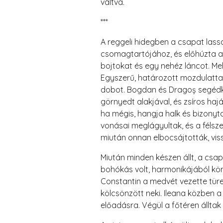
váltva.
***
A reggeli hidegben a csapat lass
csomagtartójához, és előhúzta a 
bojtokat és egy nehéz láncot. Mel
Egyszerű, határozott mozdulattal 
dobot. Bogdan és Dragoș segédke
görnyedt alakjával, és zsíros haj
ha mégis, hangja halk és bizonyta
vonásai meglágyultak, és a félsz
miután onnan elbocsájtották, vis
Miután minden készen állt, a csa
bohókás volt, harmonikájából kön
Constantin a medvét vezette türe
kölcsönzött neki. Ileana közben a
előadásra. Végül a főtéren állta