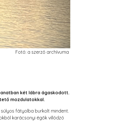
Fotó: a szerző archívuma
llanatban két lábra ágaskodott.
ztető mozdulatokkal.
súlyos fátyolba burkolt mindent.
okból karácsonyi égők villódzó