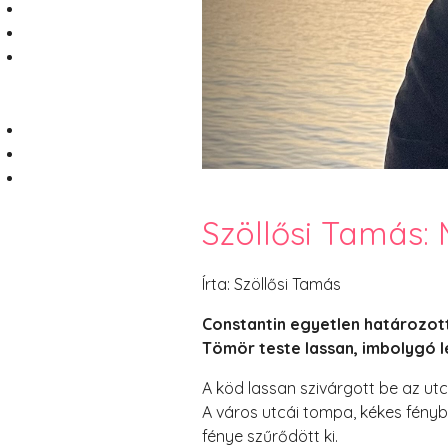
Szöllősi Tamás:
Írta: Szöllősi Tamás
Constantin egyetlen határozott
Tömör teste lassan, imbolygó l
A köd lassan szivárgott be az ut
A város utcái tompa, kékes fényb
fénye szűrődött ki.