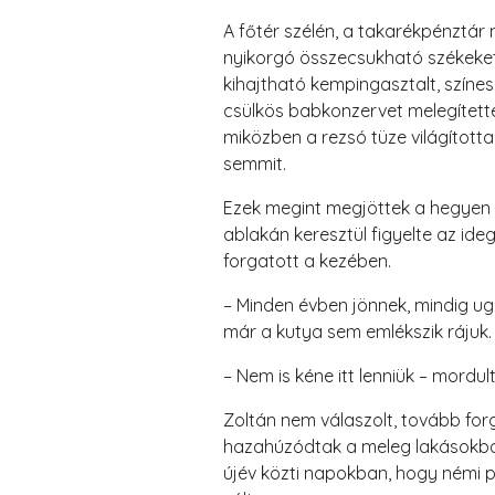
A főtér szélén, a takarékpénztár
nyikorgó összecsukható székeket 
kihajtható kempingasztalt, színe
csülkös babkonzervet melegítette
miközben a rezsó tüze világította
semmit.
Ezek megint megjöttek a hegyen tú
ablakán keresztül figyelte az ide
forgatott a kezében.
– Minden évben jönnek, mindig ug
már a kutya sem emlékszik rájuk.
– Nem is kéne itt lenniük – mordul
Zoltán nem válaszolt, tovább for
hazahúzódtak a meleg lakásokba,
újév közti napokban, hogy némi p