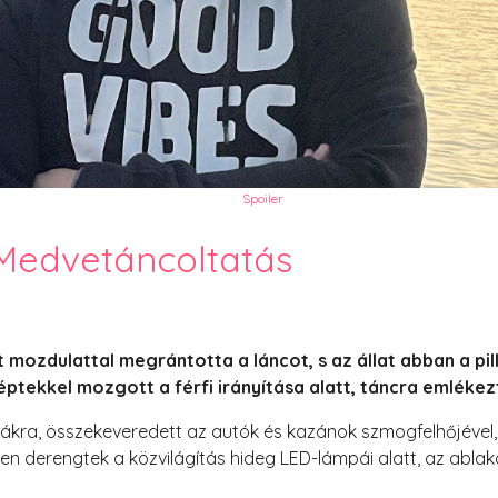
PesText 2023
PesText 2024
PesText 2025
+SZIF
HNB
Eronim Mox szakácskönyve
Spoiler
 Medvetáncoltatás
 mozdulattal megrántotta a láncot, s az állat abban a pi
éptekkel mozgott a férfi irányítása alatt, táncra emléke
cákra, összekeveredett az autók és kazánok szmogfelhőjével, 
en derengtek a közvilágítás hideg LED-lámpái alatt, az ablak