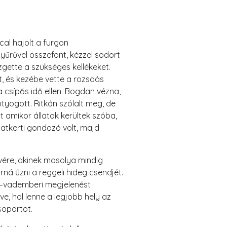
al hajolt a furgon
yűrűvel összefont, kézzel sodort
zgette a szükséges kellékeket.
t, és kezébe vette a rozsdás
csípős idő ellen. Bogdan vézna,
otyogott. Ritkán szólalt meg, de
t amikor állatok kerültek szóba,
latkerti gondozó volt, majd
vére, akinek mosolya mindig
ná űzni a reggeli hideg csendjét.
a –vademberi megjelenést
e, hol lenne a legjobb hely az
soportot.