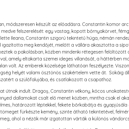
an, módszeresen készült az előadásra. Constantin komor arcc
medve felszerelését: egy vastag, kopott bőrnyakörvet, fémg
lette Ileana, Constantin szigorú tekintetű húga, némán rende
igazította meg kendőjét, mielőtt a vállára akasztotta a sípo
ztek a pakolásban, közben mindenki rétegesen felöltözött a 
ával, amely eltakarta szemei ideges villanását, a háttérben m
lan volt. Az emberek közelsége láthatóan feszélyezte. Viszon
egség helyét valami ösztönös szakértelem vette át. Sokáig ál
szatért a szülőfalujába, és csatlakozott a csapathoz.
pat útnak indult. Dragoș, Constantin vékony, kócos unokatest
nyed dallamokat csalt elő menet közben, mintha csak el akar
lmes, határozott léptekkel, fekete bőrkabátja és gyapjúsál
 tömeget fürkészte kemény, szinte átható tekintetével, felmérv
k meg, ahol a nézők már izgatottan várták a különös vándorc