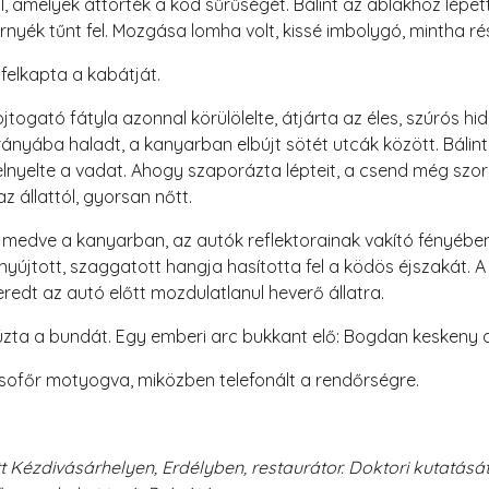
 amelyek áttörték a köd sűrűségét. Bálint az ablakhoz lépett,
rnyék tűnt fel. Mozgása lomha volt, kissé imbolygó, mintha r
 felkapta a kabátját.
jtogató fátyla azonnal körülölelte, átjárta az éles, szúrós hi
rányába haladt, a kanyarban elbújt sötét utcák között. Bálint
lnyelte a vadat. Ahogy szaporázta lépteit, a csend még szor
z állattól, gyorsan nőtt.
A medve a kanyarban, az autók reflektorainak vakító fényében, 
yújtott, szaggatott hangja hasította fel a ködös éjszakát. A 
redt az autó előtt mozdulatlanul heverő állatra.
éthúzta a bundát. Egy emberi arc bukkant elő: Bogdan keskeny
a sofőr motyogva, miközben telefonált a rendőrségre.
t Kézdivásárhelyen, Erdélyben, restaurátor. Doktori kutatás