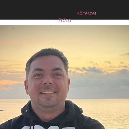
Költészet
Próza
Műfordítás
Mese
Folyó/irat/mentés
Sorozat
Hibrid
Hasznos szöveg
Józsefet nem kérdezte senki
Csízió
HISZTI
comicON
PesText
PesText 2021
PesText 2022