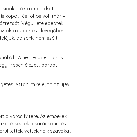
 kipakolták a cuccaikat:
s kopott és foltos volt már –
zrezsót. Végül letelepedtek,
oztak a cudar esti levegőben,
eléjük, de senki nem szólt
ál állt. A hentesüzlet párás
egy frissen élezett bárdot
tés. Aztán, mire eljön az újév,
ett a város főtere. Az emberek
ról érkeztek a karácsonyi és
rül tettek-vettek halk szavakat