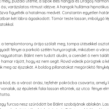
k mély, pulzáló üteme, a sípok éles hangjai és Dragoș harmo
 ősi, varázslatos ritmust idézve. A hangok hullámai hipnotik
va figyelték a hatalmas medvét. Constantin egyetlen hatá
anatban két lábra ágaskodott. Tömör teste lassan, imbolygó lé
atokkal.
a templomtorony órája szólalt meg, tompa ütésekkel osztotta
dt fényei a parkoló szélén hunyorogtak, miközben a városka 
agyatottan. Bálint nem tudott aludni, a csendet ő nem talál
de hamar rájött, hogy ez nem segít. Rövid videók pörögtek a 
ák meg az éjszakát. A boldog pillanatokat megörökítő fénykép
 köd, és a várost óriási, tejfehér pokrócba csavarta, amely l
onalak, az épületek falai lassan eltűntek, az utca fényei el
totta.
 furcsa nesz szűrődött be Bálint szobájának ablakán. Las