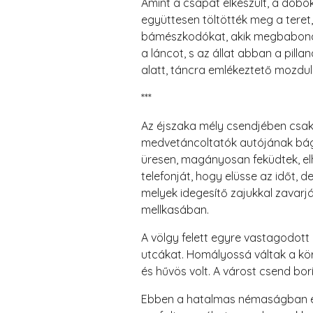
Amint a csapat elkészült, a dobo
együttesen töltötték meg a teret,
bámészkodókat, akik megbabonáz
a láncot, s az állat abban a pill
alatt, táncra emlékeztető mozdul
***
Az éjszaka mély csendjében csak 
medvetáncoltatók autójának bágya
üresen, magányosan feküdtek, elh
telefonját, hogy elüsse az időt, 
melyek idegesítő zajukkal zavarj
mellkasában.
A völgy felett egyre vastagodott a
utcákat. Homályossá váltak a körv
és hűvös volt. A várost csend borí
Ebben a hatalmas némaságban egy