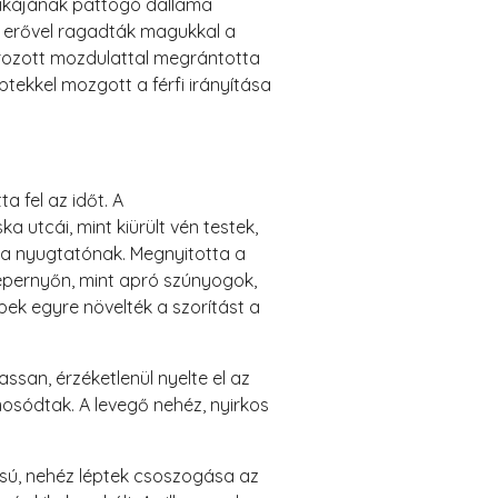
nikájának pattogó dallama
us erővel ragadták magukkal a
rozott mozdulattal megrántotta
ptekkel mozgott a férfi irányítása
 fel az időt. A
utcái, mint kiürült vén testek,
ta nyugtatónak. Megnyitotta a
képernyőn, mint apró szúnyogok,
ek egyre növelték a szorítást a
assan, érzéketlenül nyelte el az
mosódtak. A levegő nehéz, nyirkos
sú, nehéz léptek csoszogása az