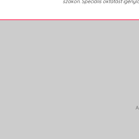
szakon. Speciális oktatást igénylő 
A