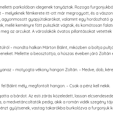
 melletti parkolóban idegenek tanyáztak. Rozoga furgonjukból
– melyeknek fémkerete itt-ott már megrogyott, és a vászon i
s, agyonmosott gyapjútakarókat, valamint egy hordozható gá
k, mellé keményre főtt puliszkát vágtak, és komótosan falat
 meg az arcukat. A városlakók óvatos pillantásokat vetettek f
lról – mondta halkan Márton Bálint, miközben a boltja pultján
geneket. Mellette a beosztottja, a húszas éveiben járó Zoltán 
yanaz – motyogta vékony hangon Zoltán. – Medve, dob, kérege
t fel Bálint mély, megfontolt hangon. – Csak a pénz kell nekik.
gatta a bárdot. Az esti zárás közeledett, lassan elcsendesed
 a medvetáncoltatók pedig, akik a román vidék szegény tájai
énzt gyűjtsenek, vastag takarókba burkolózva a furgonjuk kö