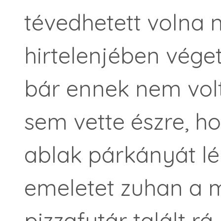
tévedhetett volna 
hirtelenjében véget 
bár ennek nem volt
sem vette észre, h
ablak párkányát lé
emeletet zuhan a 
pizzafutár talált rá