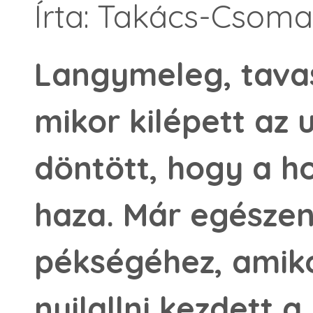
Írta: Takács-Csoma
Langymeleg, tavas
mikor kilépett az 
döntött, hogy a ho
haza. Már egészen
pékségéhez, amiko
nyilallni kezdett 