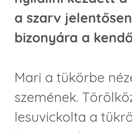
a szarv jelentőse
bizonyára a kendő
Mari a tükörbe néze
szemének. Törölkö
lesuvickolta a tükr