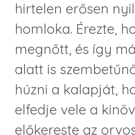
hirtelen erősen nyil
homloka. Érezte, h
megnőtt, és így m
alatt is szembetűnő
húzni a kalapját, 
elfedje vele a kinöv
előkereste az orvos