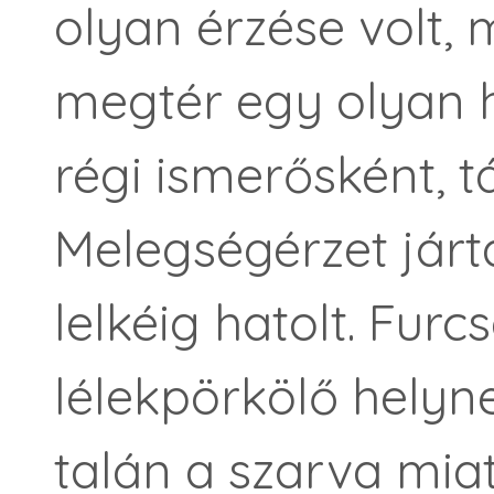
olyan érzése volt, 
megtér egy olyan h
régi ismerősként, t
Melegségérzet járt
lelkéig hatolt. Furc
lélekpörkölő helyn
talán a szarva mia