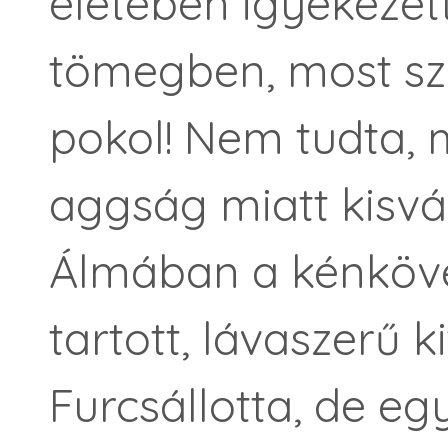
életében igyekezett
tömegben, most sz
pokol! Nem tudta, 
aggság miatt kisvá
Álmában a kénköve
tartott, lávaszerű 
Furcsállotta, de egy