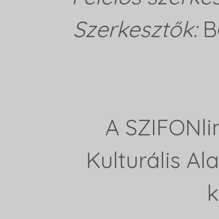
Szerkesztők:
B
A SZIFONli
Kulturális A
k