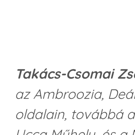
Takács
-Csomai Zs
az Ambroozia, Deák
oldalain, továbbá 
Ucca Műhely, és a 