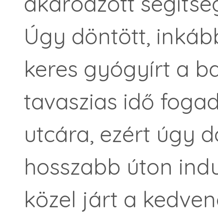
akaródzott segítség
Úgy döntött, inká
keres gyógyírt a b
tavaszias idő fogad
utcára, ezért úgy d
hosszabb úton indu
közel járt a kedve