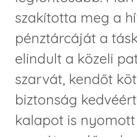
szakította meg a h
pénztárcáját a tás
elindult a közeli pa
szarvát, kendőt kö
biztonság kedvéér
kalapot is nyomott a