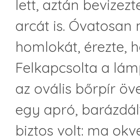
lett, aztán bevizez
arcát is. Óvatosa
homlokát, érezte, h
Felkapcsolta a lám
az ovális bőrpír öv
egy apró, barázdált
biztos volt: ma okv