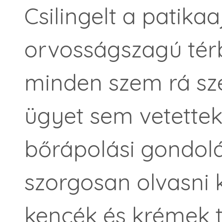
Csilingelt a patikaa
orvosságszagú térb
minden szem rá sz
ügyet sem vetettek
bőrápolási gondol
szorgosan olvasni 
kencék és krémek tu