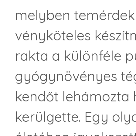
melyben temérdek 
vényköteles készít
rakta a különféle 
gyógynövényes tég
kendőt lehámozta h
kerülgette. Egy oly