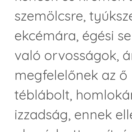
szemölcsre, tyúksz
ekcémára, égési se
való orvosságok, 
megfelelőnek az ő 
téblábolt, homlok
izzadság, ennek e