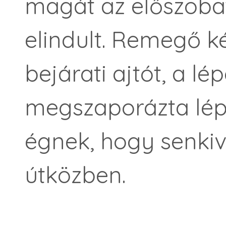
magát az előszoba
elindult. Remegő ké
bejárati ajtót, a l
megszaporázta lépte
égnek, hogy senkiv
útközben.