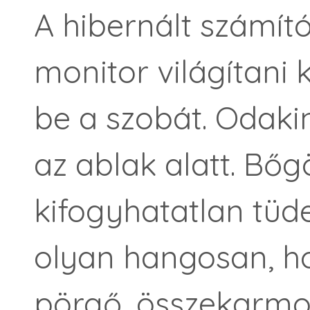
A hibernált számító
monitor világítani 
be a szobát. Odaki
az ablak alatt. Bőg
kifogyhatatlan tü
olyan hangosan, h
pörgő, összekarmol