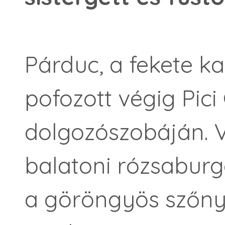
Párduc, a fekete k
pofozott végig Pic
dolgozószobáján. V
balatoni rózsaburg
a göröngyös szőny