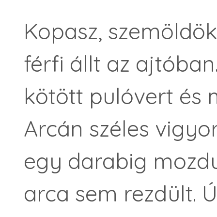
Kopasz, szemöldök 
férfi állt az ajtóba
kötött pulóvert és
Arcán széles vigyor
egy darabig mozdula
arca sem rezdült. 