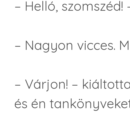
– Helló, szomszéd! – 
– Nagyon vicces. M
– Várjon! – kiálto
és én tankönyveket