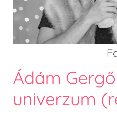
F
Ádám Gergő
univerzum (r