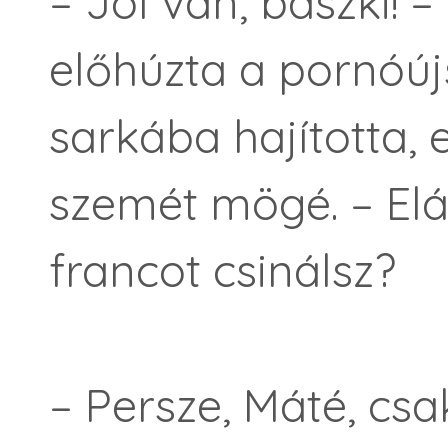
– Jól van, baszki! –
előhúzta a pornóúj
sarkába hajította,
szemét mögé. – Elá
francot csinálsz?
– Persze, Máté, csak