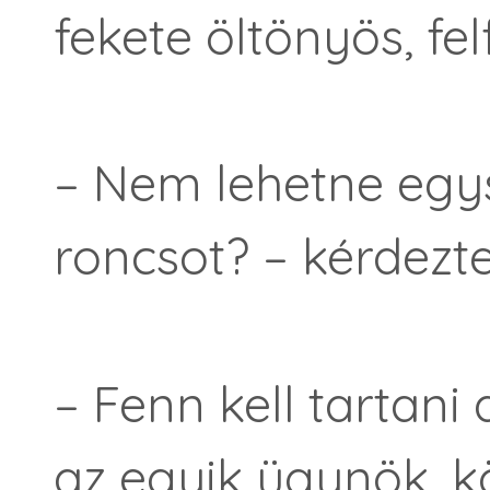
fekete öltönyös, fel
– Nem lehetne egys
roncsot? – kérdezte
– Fenn kell tartani
az egyik ügynök, 