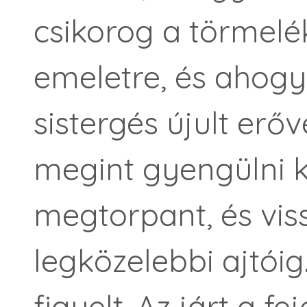
csikorog a törmelék
emeletre, és ahogy
sistergés újult erőv
megint gyengülni ke
megtorpant, és vis
legközelebbi ajtói
figyelt. Az járt a 