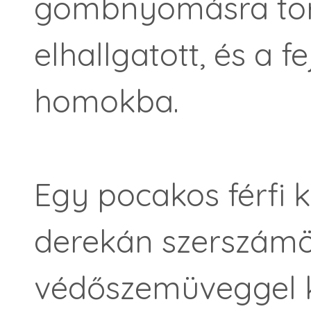
gombnyomásra tört
elhallgatott, és a fe
homokba.
Egy pocakos férfi 
derekán szerszámö
védőszemüveggel kö