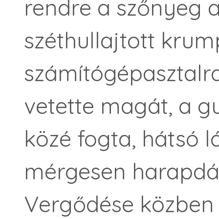
rendre a szőnyeg a
széthullajtott krump
számítógépasztalra
vetette magát, a 
közé fogta, hátsó l
mérgesen harapdál
Vergődése közben a 