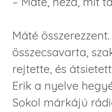
– Máté, nézd, mit t
Máté összerezzent.
összecsavarta, sz
rejtette, és átsiet
Erik a nyelve hegyé
Sokol márkájú rádi