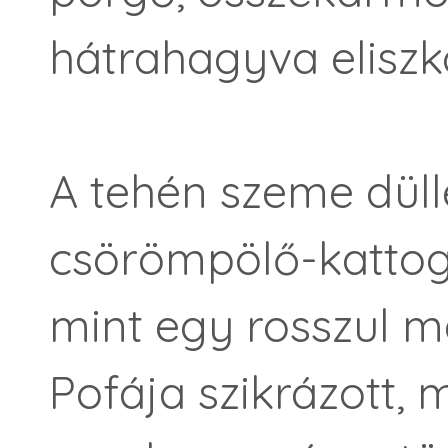
hátrahagyva eliszko
A tehén szeme düll
csörömpölő-kattog
mint egy rosszul m
Pofája szikrázott, 