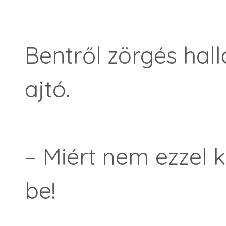
Bentről zörgés hall
ajtó.
– Miért nem ezzel 
be!