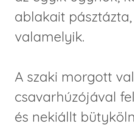
ablakait pásztázta
valamelyik.
A szaki morgott va
csavarhúzójával feln
és nekiállt bütyköln