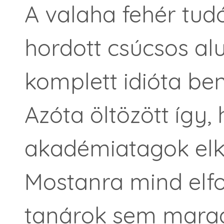
A valaha fehér tud
hordott csúcsos alu
komplett idióta be
Azóta öltözött így,
akadémiatagok elke
Mostanra mind elfo
tanárok sem marad