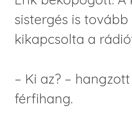
sistergés is tovább
kikapcsolta a rádiót
– Ki az? – hangzot
férfihang.