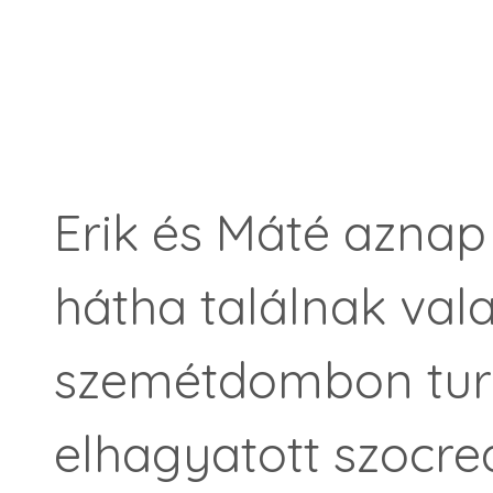
Erik és Máté aznap 
hátha találnak val
szemétdombon turk
elhagyatott szocre