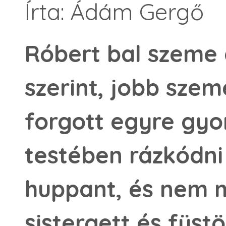
Írta: Ádám Gergő
Róbert bal szeme 
szerint, jobb szem
forgott egyre gyo
testében rázkódni 
huppant, és nem m
sistergett és füstö