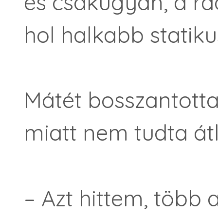
és csakugyan, a rá
hol halkabb statikus
Mátét bosszantotta
miatt nem tudta át
– Azt hittem, több