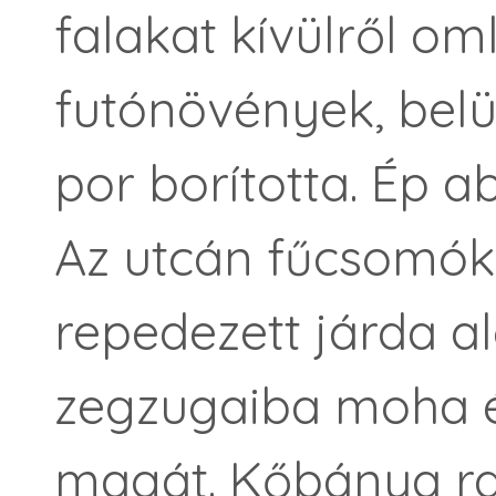
falakat kívülről om
futónövények, belül
por borította. Ép a
Az utcán fűcsomók 
repedezett járda al
zegzugaiba moha é
magát. Kőbánya ra