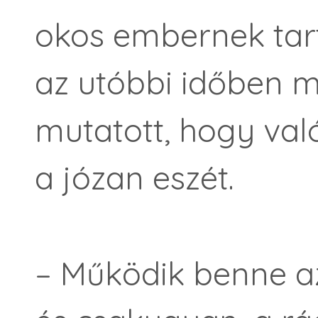
okos embernek tart
az utóbbi időben m
mutatott, hogy val
a józan eszét.
– Működik benne az 