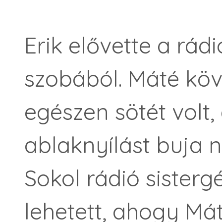
Erik elővette a rádió
szobából. Máté köv
egészen sötét volt,
ablaknyílást buja 
Sokol rádió sisterg
lehetett, ahogy Mát