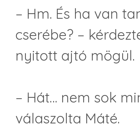
– Hm. És ha van t
cserébe? – kérdezt
nyitott ajtó mögül.
– Hát… nem sok min
válaszolta Máté.