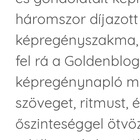
háromszor díjazot
képregényszakma, 
fel rá a Goldenblog
képregénynapló mű
szöveget, ritmust, 
őszinteséggel ötvö