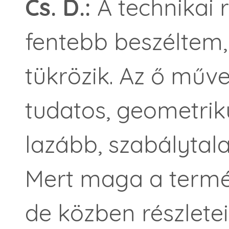
Cs. D.:
A technikai 
fentebb beszéltem, 
tükrözik. Az ő műv
tudatos, geometriku
lazább, szabálytal
Mert maga a termész
de közben részlete