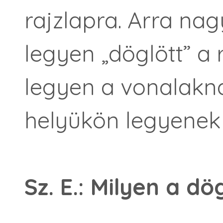
rajzlapra. Arra na
legyen „döglött” a r
legyen a vonalakn
helyükön legyenek
Sz. E.: Milyen a dö