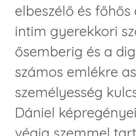
elbeszélő és főhős
intim gyerekkori sz
ősemberig és a digi
számos emlékre ass
személyesség kulc
Dániel képregényei
végig szemmel tar