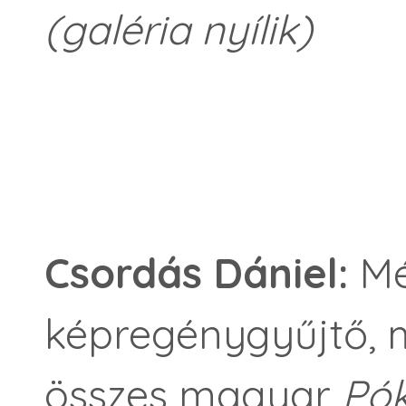
(galéria nyílik)
Csordás Dániel:
Mé
képregénygyűjtő, 
összes magyar
Pó