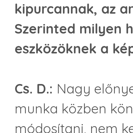
kipurcannak, az a
Szerinted milyen h
eszközöknek a ké
Cs. D.:
Nagy előnye 
munka közben könn
módosítani, nem ke