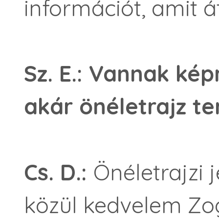
információt, amit á
Sz. E.: Vannak ké
akár önéletrajz t
Cs. D.:
Önéletrajzi 
közül kedvelem Zog