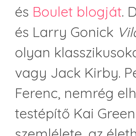
és
Boulet blogját
. 
és Larry Gonick
Vil
olyan klasszikusoka
vagy Jack Kirby. 
Ferenc, nemrég el
testépítő Kai Green
szemlélete, az élet