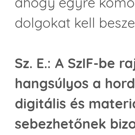
ahogy egyre komol
dolgokat kell besze
Sz. E.: A SzIF-be 
hangsúlyos a hor
digitális és mater
sebezhetőnek bizo