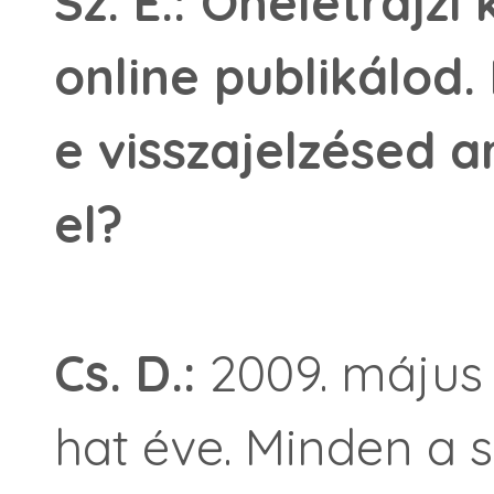
Sz. E.: Önéletrajz
online publikálod.
e visszajelzésed ar
el?
Cs. D.:
2009. május 
hat éve. Minden a s