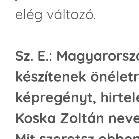
elég változó.
Sz. E.: Magyarors
készítenek önélet
képregényt, hirte
Koska Zoltán neve
Mit szeretsz ebbe