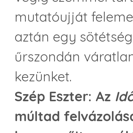
mutatóujját felem
aztán egy sötétsé
űrszondán váratlan
kezünket.
Szép Eszter: Az
Id
múltad felvázolásá