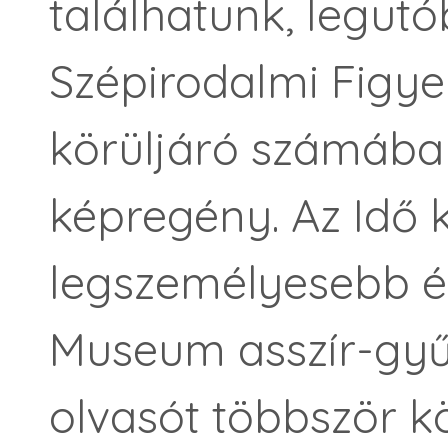
találhatunk, legut
Szépirodalmi Figy
körüljáró számába
képregény. Az Idő 
legszemélyesebb él
Museum asszír-gyűj
olvasót többször k