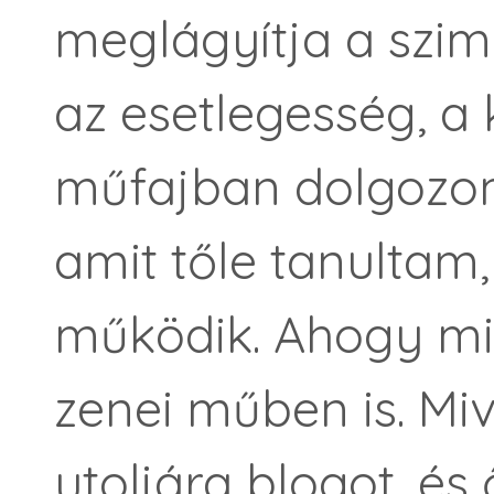
meglágyítja a szim
az esetlegesség, a 
műfajban dolgozom,
amit tőle tanultam
működik. Ahogy mi
zenei műben is. Miv
utoljára blogot, é