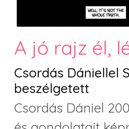
A jó rajz él, l
Csordás Dániellel 
beszélgetett
Csordás Dániel 200
és gondolatait kép