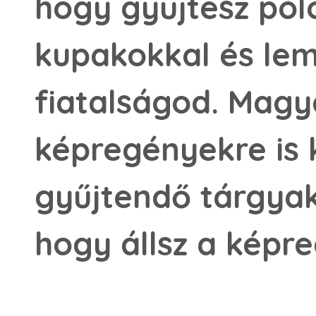
hogy gyűjtesz póló
kupakokkal és lem
fiatalságod. Mag
képregényekre is 
gyűjtendő tárgyak
hogy állsz a képr