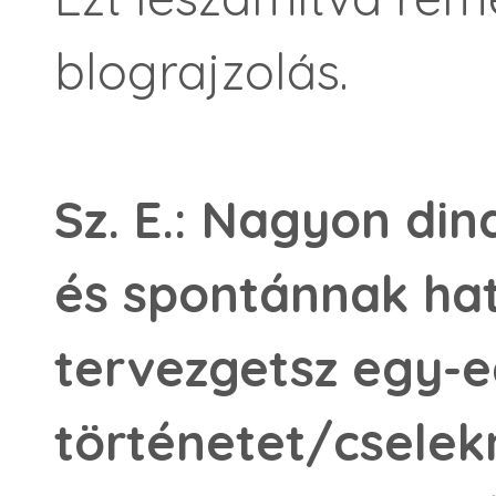
blograjzolás.
Sz. E.: Nagyon din
és spontánnak hat
tervezgetsz egy-
történetet/csele