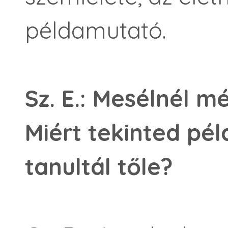
példamutató.
Sz. E.: Mesélnél m
Miért tekinted pé
tanultál tőle?