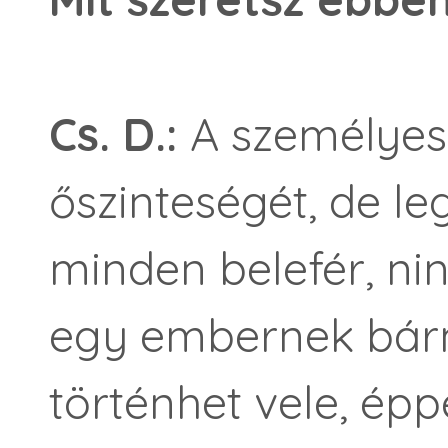
Cs. D.:
A személyess
őszinteségét, de le
minden belefér, nin
egy embernek bárm
történhet vele, épp