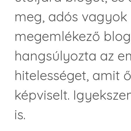
meg, adós vagyok 
megemlékező blogb
hangsúlyozta az e
hitelességet, amit
képviselt. Igyeksze
is.