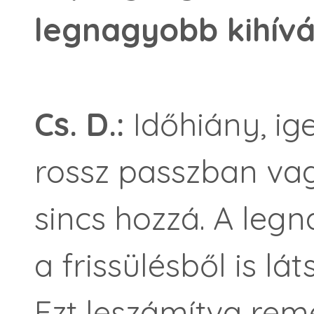
legnagyobb kihív
Cs. D.:
Időhiány, i
rossz passzban va
sincs hozzá. A legn
a frissülésből is lá
Ezt leszámítva rem