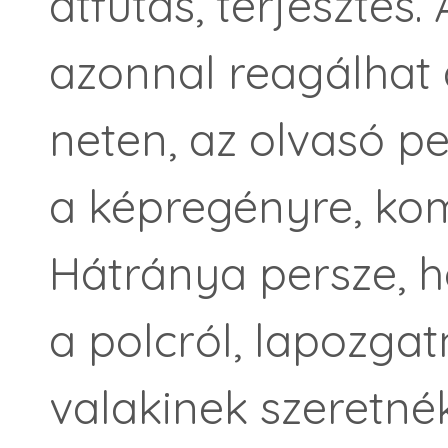
átfutás, terjesztés
azonnal reagálhat a
neten, az olvasó p
a képregényre, ko
Hátránya persze, h
a polcról, lapozgat
valakinek szeretnék