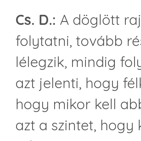
Cs. D.:
A döglött ra
folytatni, tovább rés
lélegzik, mindig fo
azt jelenti, hogy fé
hogy mikor kell ab
azt a szintet, hogy 