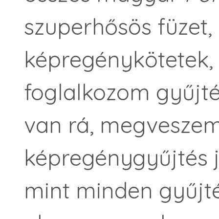
szuperhősös füzet, 
képregénykötetek,
foglalkozom gyűjté
van rá, megveszem,
képregénygyűjtés 
mint minden gyűjté