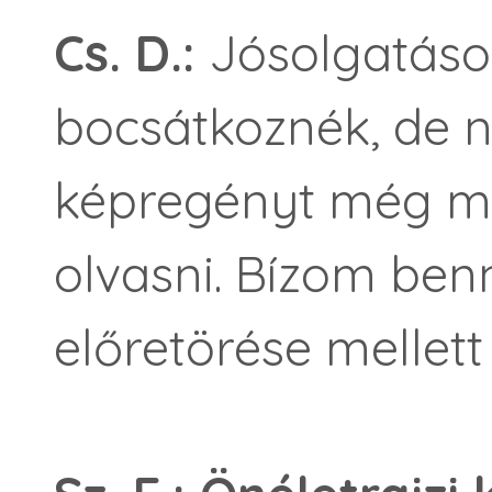
Cs. D.:
Jósolgatás
bocsátkoznék, de 
képregényt még mi
olvasni. Bízom ben
előretörése mellett