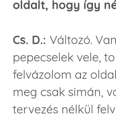
oldalt, hogy így n
Cs. D.:
Változó. Va
pepecselek vele, t
felvázolom az olda
meg csak simán, vá
tervezés nélkül felv