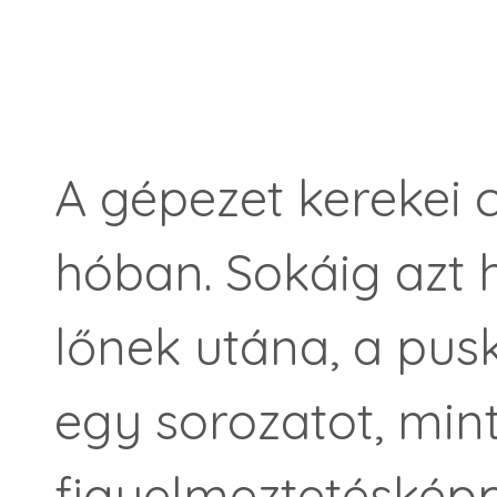
A gépezet kerekei 
hóban. Sokáig azt h
lőnek utána, a pus
egy sorozatot, min
figyelmeztetésképp