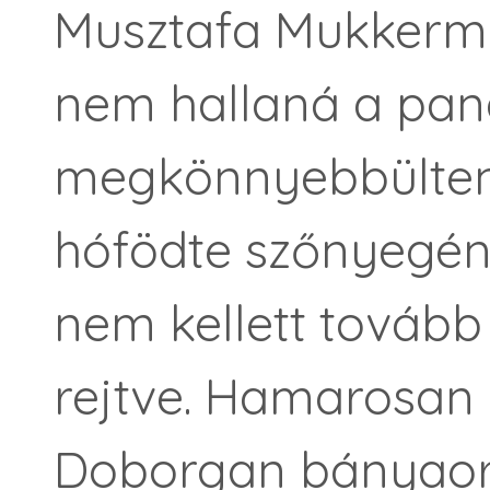
Musztafa Mukkerma
nem hallaná a pan
megkönnyebbülten s
hófödte szőnyegén,
nem kellett tovább
rejtve. Hamarosan 
Doborgan bányaor