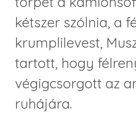
törpét a kamionsofő
kétszer szólnia, a f
krumplilevest, Mus
tartott, hogy félreny
végigcsorgott az a
ruhájára.