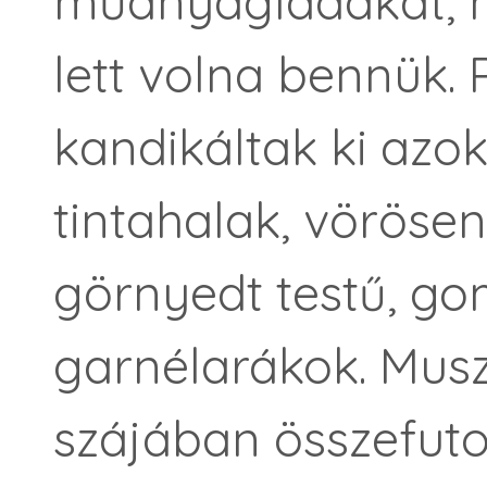
műanyagládákat, m
lett volna bennük. 
kandikáltak ki azok
tintahalak, vörösen
görnyedt testű, 
garnélarákok. Mus
szájában összefutot