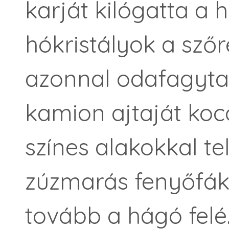
karját kilógatta a 
hókristályok a sző
azonnal odafagytak
kamion ajtaját koco
színes alakokkal t
zúzmarás fenyőfák
tovább a hágó fel