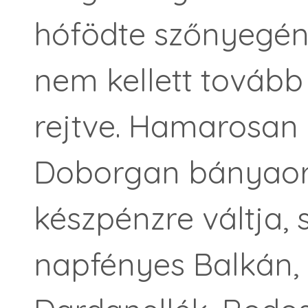
hófödte szőnyegén,
nem kellett tovább
rejtve. Hamarosan 
Doborgan bányaor
készpénzre váltja, 
napfényes Balkán, S