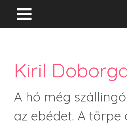
Kiril Doborg
A hó még szállingó
az ebédet. A törpe a