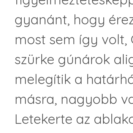
gyanánt, hogy érez
most sem így volt,
szürke gúnárok a
melegítik a határhá
másra, nagyobb va
Letekerte az ablako