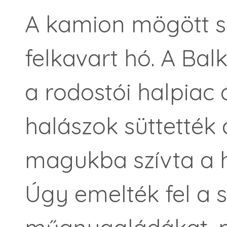
A kamion mögött sz
felkavart hó. A Bal
a rodostói halpiac 
halászok süttették
magukba szívta a hi
Úgy emelték fel a 