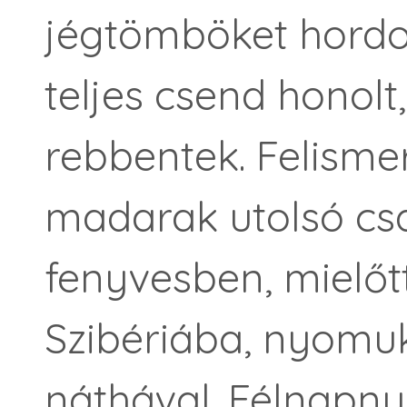
jégtömböket hordot
teljes csend honolt
rebbentek. Felismer
madarak utolsó cs
fenyvesben, mielőtt
Szibériába, nyomu
náthával. Félnapnyi