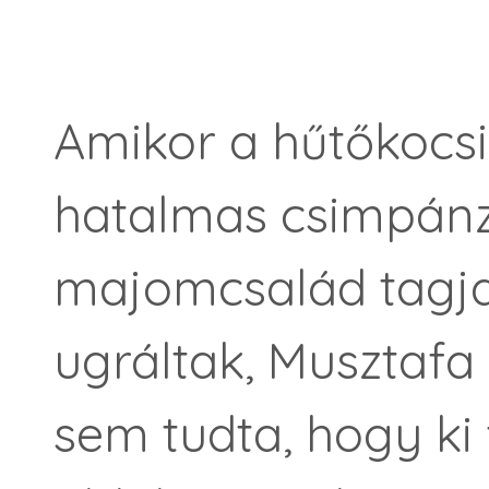
Amikor a hűtőkocsi 
hatalmas csimpánz
majomcsalád tagja
ugráltak, Musztaf
sem tudta, hogy ki 