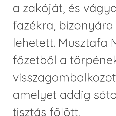
a zakóját, és vágy
fazékra, bizonyára 
lehetett. Musztafa
főzetből a törpéne
visszagombolkozot
amelyet addig sátor
tisztás fölött.