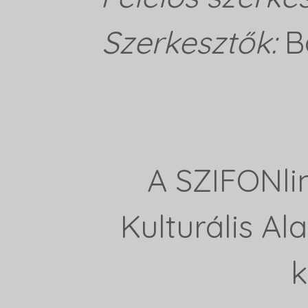
Szerkesztők:
B
A SZIFONli
Kulturális A
k