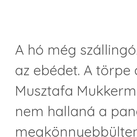
A hó még szállingó
az ebédet. A törpe a
Musztafa Mukkerma
nem hallaná a pan
megkönnyebbülten s