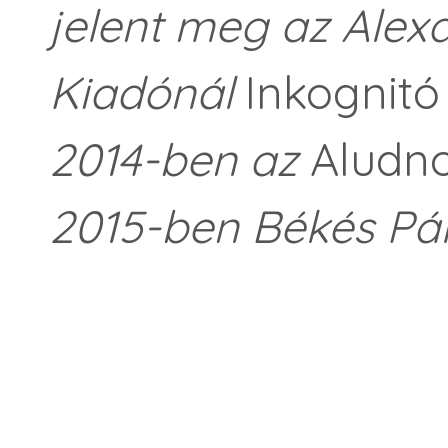
jelent meg az Alex
Kiadónál
Inkognit
2014-ben az
Aludno
2015-ben Békés Pál-