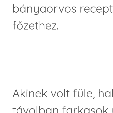
bányaorvos receptj
főzethez.
Akinek volt füle, ha
távolban farkasok 