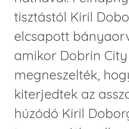
tisztástól Kiril Dob
elcsapott bányaorv
amikor Dobrin City
megneszelték, hog
kiterjedtek az assz
húzódó Kiril Dobo