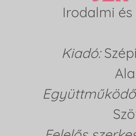
Irodalmi és 
Kiadó:
Szép
Ala
Együttműködő 
Szö
Felelős szerke