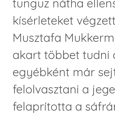
tunguz nátha ellens
kísérleteket végzet
Musztafa Mukker
akart többet tudni
egyébként már sejt
felolvasztani a jege
felaprította a sáfr