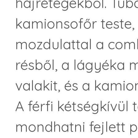
hájrétegekből. Tuba
kamionsofőr teste,
mozdulattal a comb
résből, a lágyéka 
valakit, és a kamion
A férfi kétségkívül 
mondhatni fejlett 