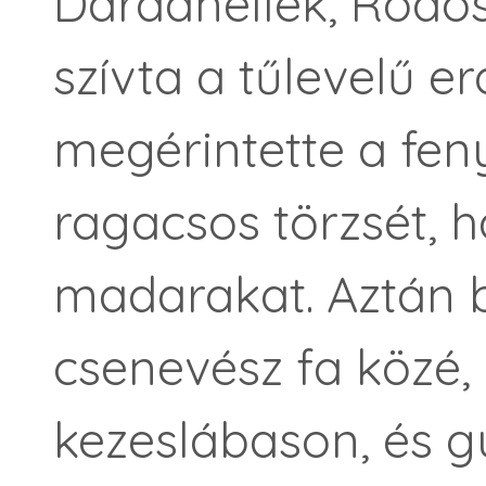
Dardanellék, Rodo
szívta a tűlevelű erd
megérintette a fen
ragacsos törzsét, h
madarakat. Aztán 
csenevész fa közé, 
kezeslábason, és g