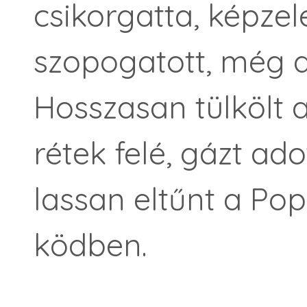
csikorgatta, képze
szopogatott, még az
Hosszasan tülkölt 
rétek felé, gázt ad
lassan eltűnt a Po
ködben.