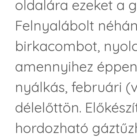
oldalára ezeket a 
Felnyalábolt néhán
birkacombot, nyolc
amennyihez éppen 
nyálkás, februári (
délelőttön. Előkészí
hordozható gáztűzh