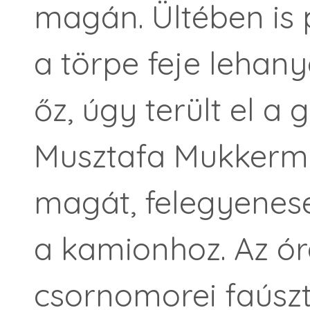
magán. Ültében is 
a törpe feje lehany
őz, úgy terült el a 
Musztafa Mukkerman
magát, felegyenese
a kamionhoz. Az ór
csornomorei faúszta