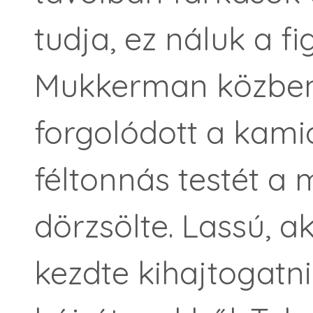
tudja, ez náluk a f
Mukkerman közben
forgolódott a kami
féltonnás testét a
dörzsölte. Lassú, 
kezdte kihajtogatn