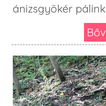
ánizsgyökér pálinká
Bőv