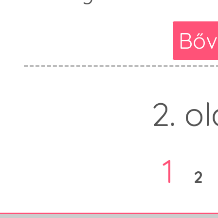
Bőv
2. ol
1
2