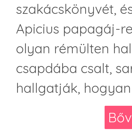
szakácskönyvét, és
Apicius papagáj-re
olyan rémülten hal
csapdába csalt, sa
hallgatják, hogyan 
Bőv