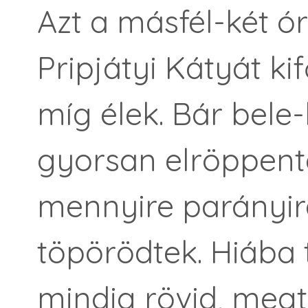
Azt a másfél-két ó
Pripjátyi Kátyát ki
míg élek. Bár bele
gyorsan elröppent
mennyire parányir
töpörödtek. Hiába 
mindig rövid, meg