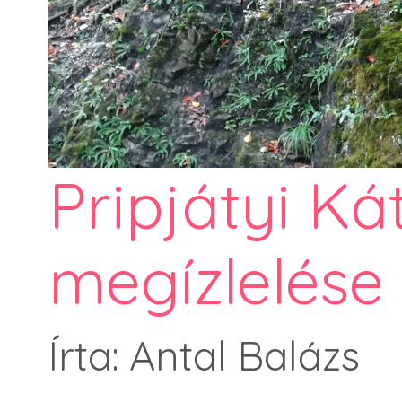
Pripjátyi Ká
megízlelése
Írta: Antal Balázs