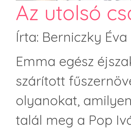
Az utolsó c
Írta: Berniczky Éva
Emma egész éjsza
szárított fűszernöv
olyanokat, amilye
talál meg a Pop Iv