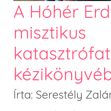
A Hóhér Erd
misztikus
katasztrófa
kézikönyvéb
Írta: Serestély Zalá