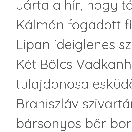
Járta a hír, hogy t
Kálmán fogadott f
Lipan ideiglenes sz
Két Bölcs Vadkanh
tulajdonosa esküdö
Braniszláv szivartá
bársonyos bőr bor