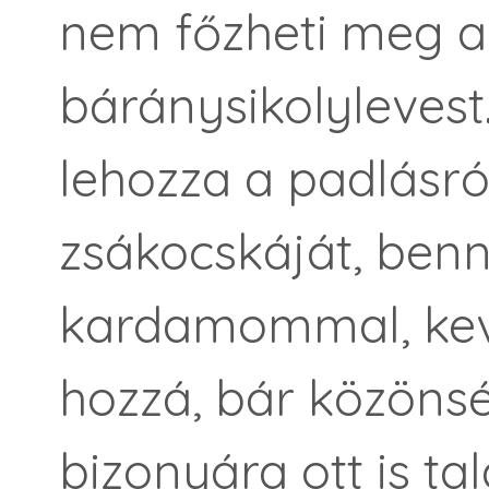
nem főzheti meg 
báránysikolylevest
lehozza a padlásról
zsákocskáját, benne
kardamommal, kevé
hozzá, bár közöns
bizonyára ott is tal