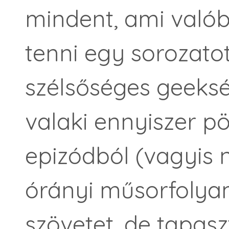
mindent, ami való
tenni egy sorozatot
szélsőséges geeksé
valaki ennyiszer pö
epizódból (vagyis 
órányi műsorfolyam
szövetet, de tapas