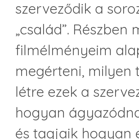
szerveződik a sor
„család”. Részben 
filmélményeim ala
megérteni, milyen 
létre ezek a szerve
hogyan ágyazódna
és tagjaik hogyan 