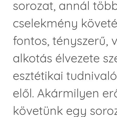
sorozat, annál több
cselekmény követé
fontos, tényszerű, 
alkotás élvezete s
esztétikai tudnival
elől. Akármilyen e
követünk egy soroz