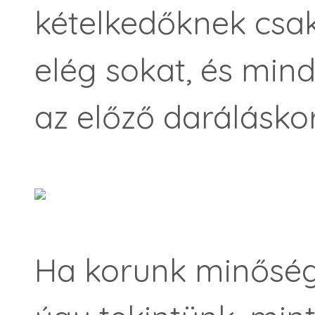
kételkedőknek csa
elég sokat, és min
az előző daráláskor
Ha korunk minőség