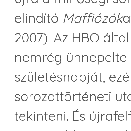
elindító
Maffiózók
a
2007). Az HBO által
nemrég ünnepelte 
születésnapját, ezé
sorozattörténeti ut
tekinteni. És újrafe