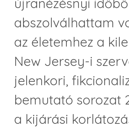
újranézésnyi időbő
abszolválhattam vo
az életemhez a kil
New Jersey-i szer
jelenkori, fikcional
bemutató sorozat 
a kijárási korlátoz