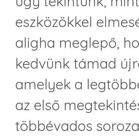
úgy tekintünk, mint
eszközökkel elmesé
aligha meglepő, ho
kedvünk támad újr
amelyek a legtöbb
az első megtekintés
többévados sorozat