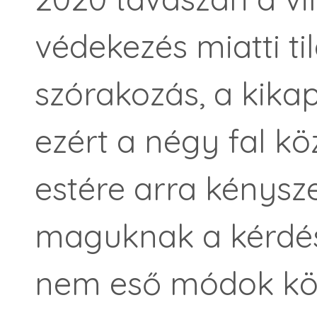
védekezés miatti ti
szórakozás, a kika
ezért a négy fal k
estére arra kénysz
maguknak a kérdést
nem eső módok köz