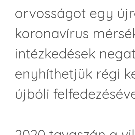
orvosságot egy újr
koronavírus mérsék
intézkedések negatí
enyhíthetjük régi 
újbóli felfedezéséve
2020 tavaszán a vi