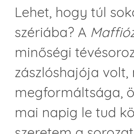
Lehet, hogy túl sok
szériába? A
Maffió
minőségi tévésoroz
zászlóshajója volt
megformáltsága, ö
mai napig le tud k
szeretem a sorozato