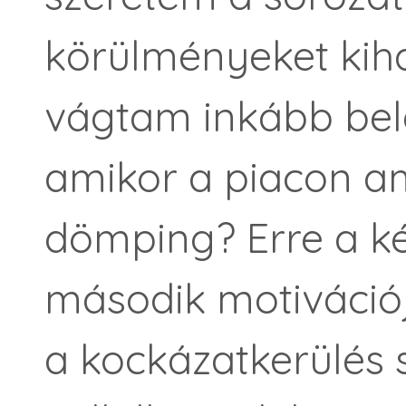
körülményeket kih
vágtam inkább bele
amikor a piacon a
dömping? Erre a ké
második motivációj
a kockázatkerülés