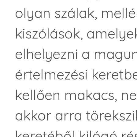
olyan szálak, mellé
kiszólások, amely
elhelyezni a magunk
értelmezési keretb
kellően makacs, ne
akkor arra törekszi
keretéből kilógó ré