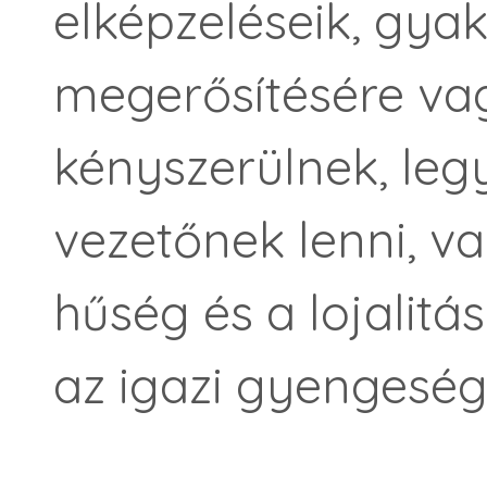
elképzeléseik, gyak
megerősítésére va
kényszerülnek, legy
vezetőnek lenni, va
hűség és a lojalitá
az igazi gyengeség