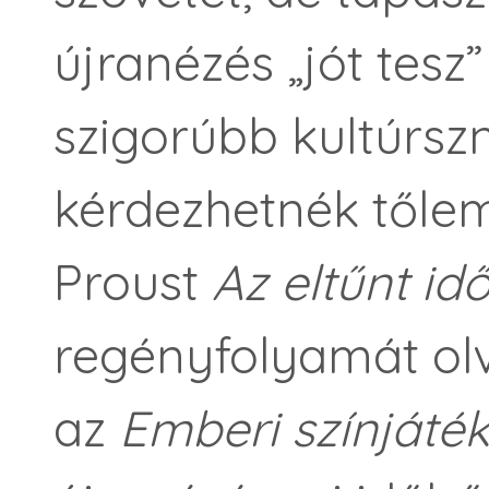
újranézés „jót tesz
szigorúbb kultúrsz
kérdezhetnék tőle
Proust
Az eltűnt i
regényfolyamát ol
az
Emberi színjáté