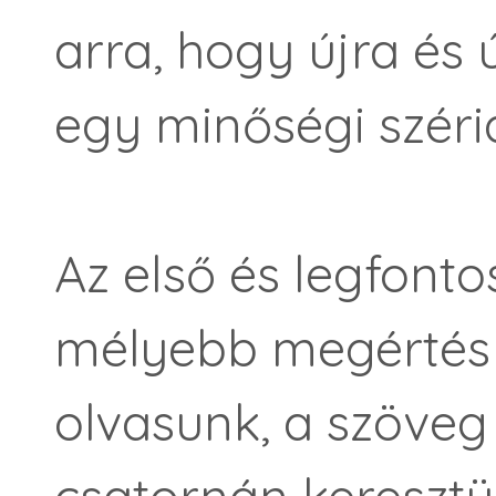
arra, hogy újra és
egy minőségi szér
Az első és legfont
mélyebb megértés i
olvasunk, a szöveg
csatornán keresztül