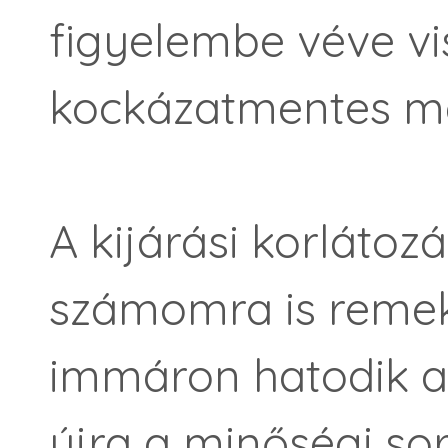
figyelembe véve v
kockázatmentes me
A kijárási korlátozá
számomra is remek 
immáron hatodik 
újra a minőségi so