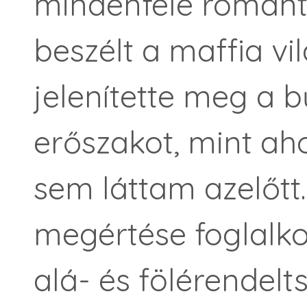
mindenféle romanti
beszélt a maffia vi
jelenítette meg a bű
erőszakot, mint ah
sem láttam azelőtt
megértése foglalko
alá- és fölérendel