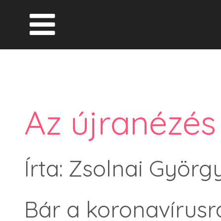
Az újranézé
Írta: Zsolnai Györg
Bár a koronavírusr