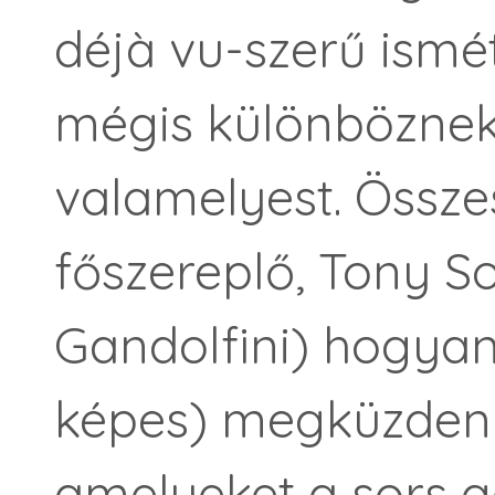
déjà vu-szerű ismé
mégis különböznek
valamelyest. Össze
főszereplő, Tony 
Gandolfini) hogyan
képes) megküzdeni 
amelyeket a sors g