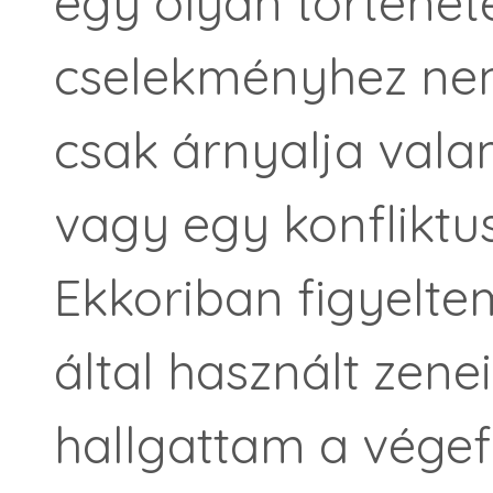
egy olyan története
cselekményhez ne
csak árnyalja valam
vagy egy konfliktus
Ekkoriban figyelte
által használt zenei
hallgattam a végef