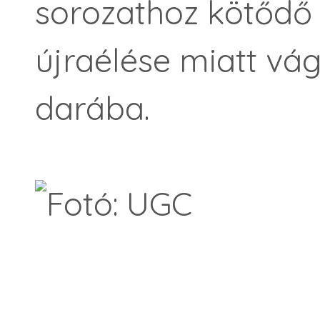
sorozathoz kötődő
újraélése miatt vá
darába.