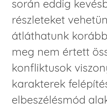
során eddig kevésbé
részleteket vehetü
átláthatunk korábba
meg nem értett ös
konfliktusok viszo
karakterek felépíté
elbeszélésmód alak