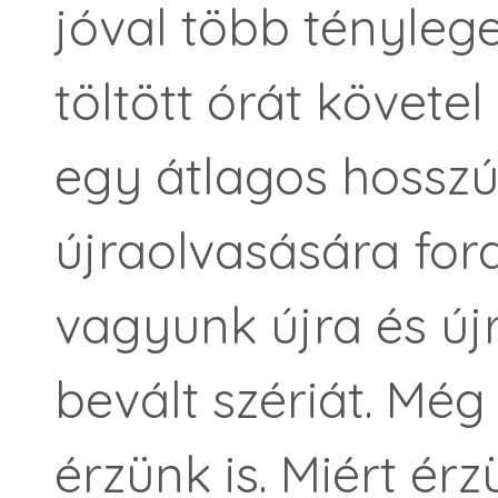
jóval több ténylege
töltött órát követe
egy átlagos hossz
újraolvasására for
vagyunk újra és új
bevált szériát. Mé
érzünk is. Miért ér