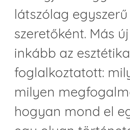
látszólag egyszerű 
szeretőként. Más ú
inkább az esztétik
foglalkoztatott: mi
milyen megfogalma
hogyan mond el eg