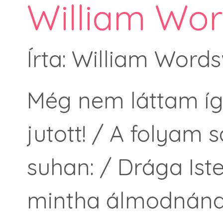
William Wor
Írta: William Word
Még nem láttam íg
jutott! / A folyam 
suhan: / Drága Ist
mintha álmodnának