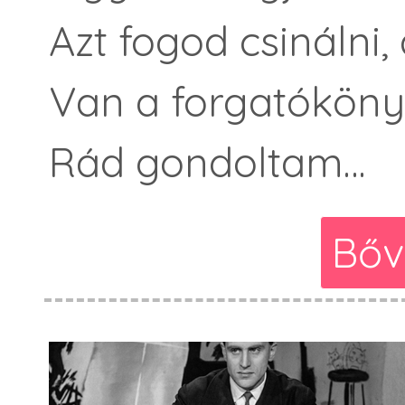
Azt fogod csinálni
Van a forgatóköny
Rád gondoltam…
Bőv