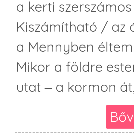
a kerti szerszámos
Kiszámítható / az 
a Mennyben éltem,
Mikor a földre est
utat ‒ a kormon át,
Bőv