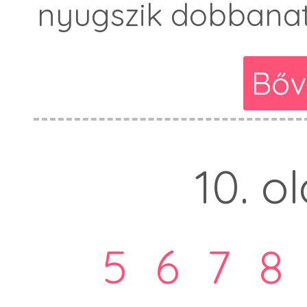
nyugszik dobbana
Bőv
10. ol
5
6
7
8