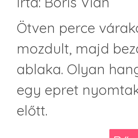
Írta: Boris Vian
Ötven perce várako
mozdult, majd bezá
ablaka. Olyan hang
egy epret nyomtak 
előtt.