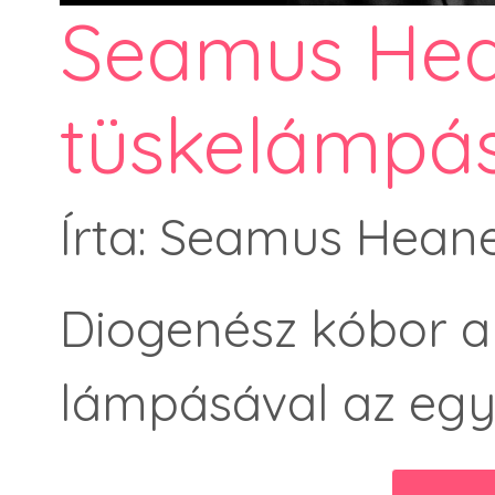
Seamus Hea
tüskelámpá
Írta: Seamus Hean
Diogenész kóbor al
lámpásával az egy