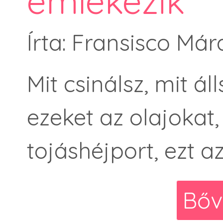
emlékezik
Írta: Fransisco Má
Mit csinálsz, mit ál
ezeket az olajokat,
tojáshéjport, ezt a
Bőv