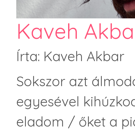
Kaveh Akba
Írta: Kaveh Akbar
Sokszor azt álmod
egyesével kihúzko
eladom / őket a p