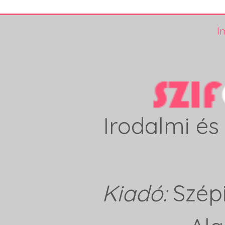
I
Irodalmi és 
Kiadó:
Szép