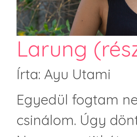
Larung (rész
Írta: Ayu Utami
Egyedül fogtam nek
csinálom. Úgy dönt