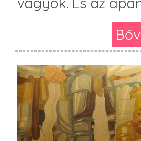
vagyok. És az apám
Bőv