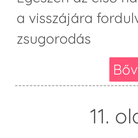
a visszájára fordul
zsugorodás
Bőv
11. o