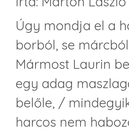
Írta: Márton László
Úgy mondja el a 
borból, se márcból
Mármost Laurin be
egy adag maszlago
belőle, /
mindegyik
harcos nem habozo