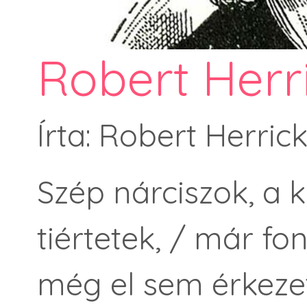
Robert Herri
Írta: Robert Herric
Szép nárciszok, a 
tiértetek, / már fo
még el sem érkezet