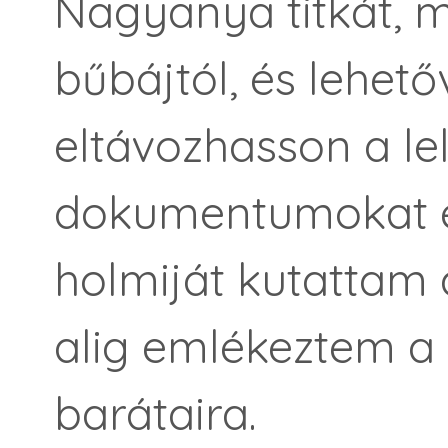
Nagyanya titkát, 
bűbájtól, és lehet
eltávozhasson a lel
dokumentumokat 
holmiját kutattam 
alig emlékeztem a
barátaira.