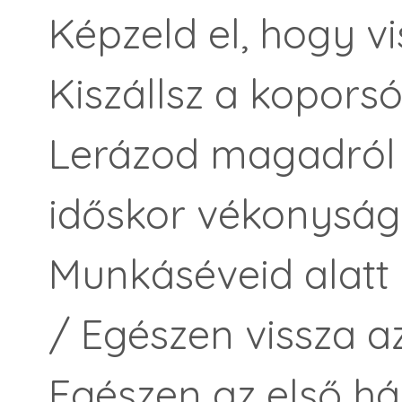
Képzeld el, hogy vis
Kiszállsz a kopors
Lerázod magadról a
időskor vékonyságá
Munkáséveid alatt 
/ Egészen vissza az
Egészen az első há