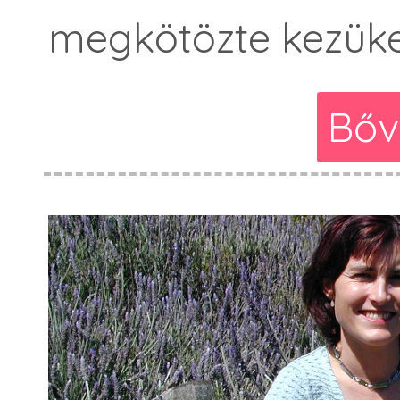
megkötözte kezüke
Bőv