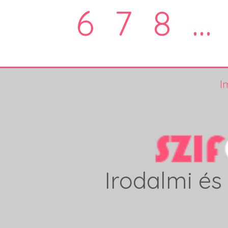
6
7
8
...
I
Irodalmi és 