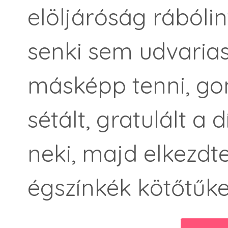
elöljáróság rábóli
senki sem udvarias
másképp tenni, gon
sétált, gratulált a 
neki, majd elkezdt
égszínkék kötőtűke