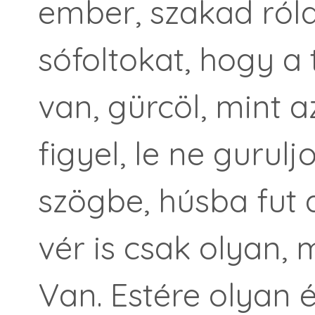
ember, szakad róla
sófoltokat, hogy a
van, gürcöl, mint a
figyel, le ne gurulj
szögbe, húsba fut
vér is csak olyan, 
Van. Estére olyan 