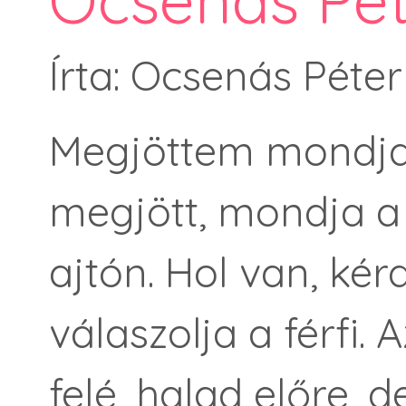
Ocsenás Pét
Írta: Ocsenás Péte
Megjöttem mondja 
megjött, mondja a f
ajtón. Hol van, kér
válaszolja a férfi.
felé, halad előre, 