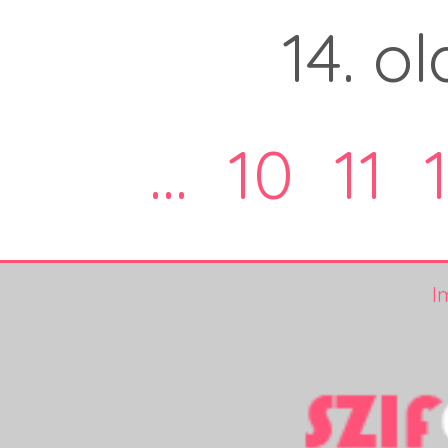
14. ol
...
10
11
I