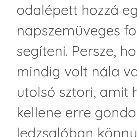
odalépett hozzá eg
napszemüveges for
segíteni. Persze, h
mindig volt nála v
utolsó sztori, amit
kellene erre gond
ledzsalóban könny