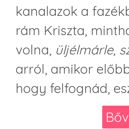
kanalazok a fazék
rám Kriszta, minth
volna,
üljélmárle, 
arról, amikor előbb
hogy felfognád, esze
Bőv