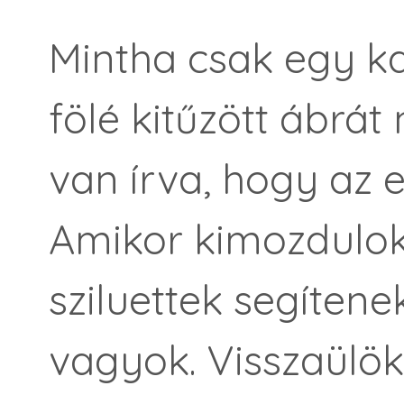
Mintha csak egy ka
fölé kitűzött ábrá
van írva, hogy az e
Amikor kimozdulok 
sziluettek segíten
vagyok. Visszaülök