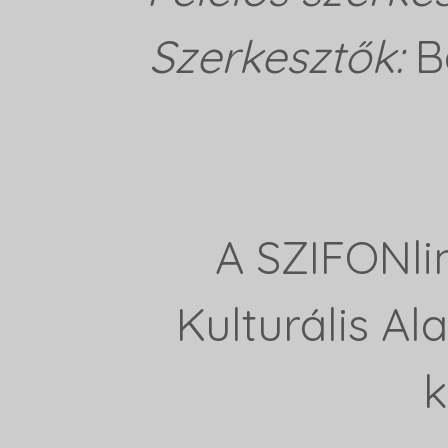
Szerkesztők:
B
A SZIFONli
Kulturális A
k