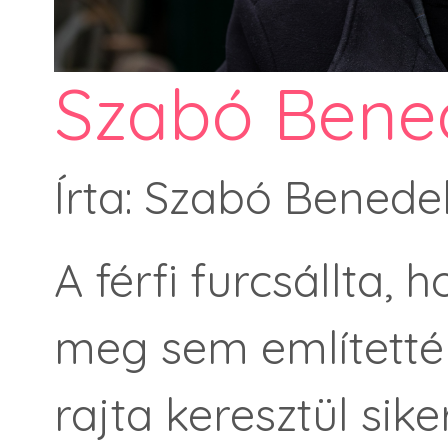
Szabó Bene
Írta: Szabó Benede
A férfi furcsállta, 
meg sem említetté
rajta keresztül sike