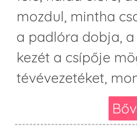
mozdul, mintha csa
a padlóra dobja, a 
kezét a csípője mö
tévévezetéket, mon
Bőv