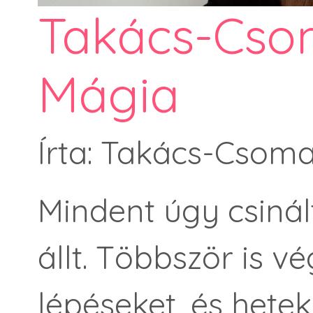
Takács-Csom
Mágia
Írta: Takács-Csoma
Mindent úgy csiná
állt. Többször is v
lépéseket, és hete