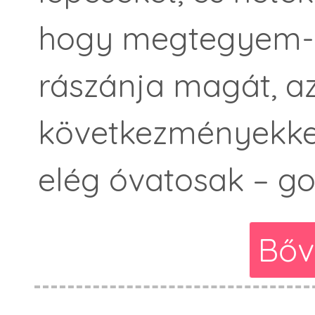
hogy megtegyem-e
rászánja magát, a
következményekkel
elég óvatosak – g
Bőv