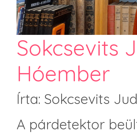
Sokcsevits J
Hóember
Írta: Sokcsevits Ju
A párdetektor beült