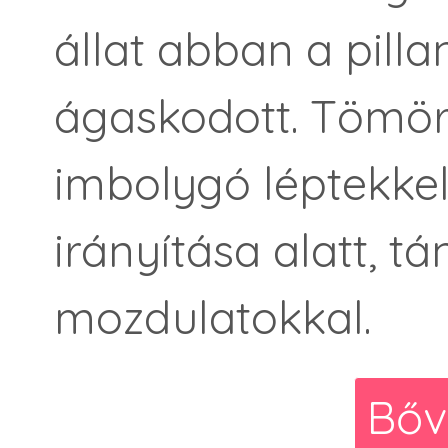
állat abban a pill
ágaskodott. Tömör 
imbolygó léptekkel
irányítása alatt, t
mozdulatokkal.
Bőv