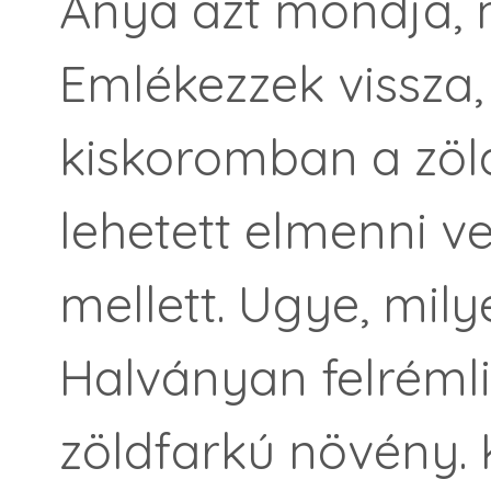
Anya azt mondja, m
Emlékezzek vissza,
kiskoromban a zö
lehetett elmenni v
mellett. Ugye, mily
Halványan felrémli
zöldfarkú növény. K