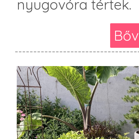
nyugovóra tértek.
Bőv