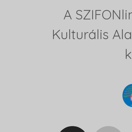
A SZIFONli
Kulturális A
k