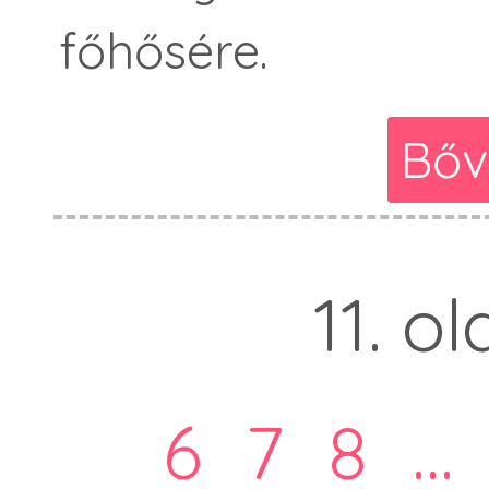
főhősére.
Bőv
11. o
6
7
8
...