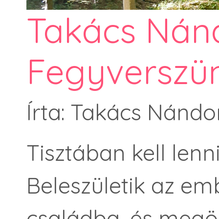
Takács Nán
Fegyverszü
Írta: Takács Nándo
Tisztában kell len
Beleszületik az em
családba, és megör