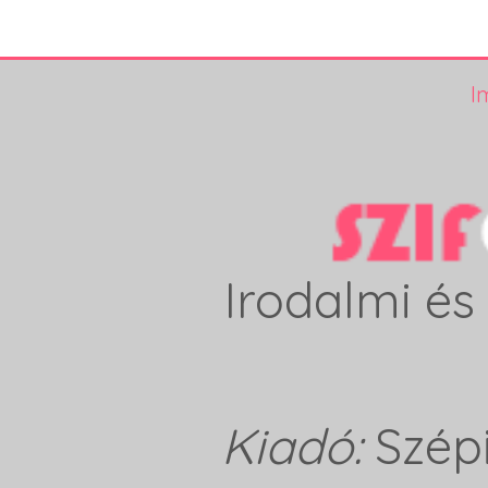
I
Irodalmi és 
Kiadó:
Szép