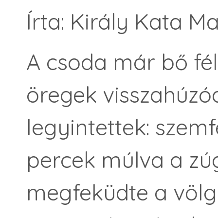
Írta: Király Kata 
A csoda már bő fél 
öregek visszahúzód
legyintettek: szem
percek múlva a zú
megfeküdte a völgy