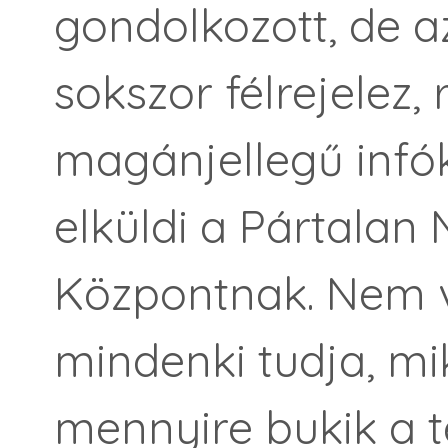
gondolkozott, de az
sokszor félrejelez,
magánjellegű infók
elküldi a Pártalan 
Központnak. Nem v
mindenki tudja, mi
mennyire bukik a t