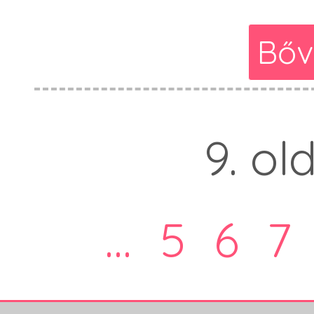
Bőv
9. ol
...
5
6
7