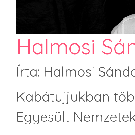
Halmosi Sán
Írta: Halmosi Sánd
Kabátujjukban több
Egyesült Nemzete