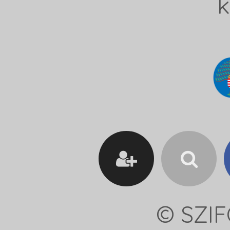
k
© SZIF