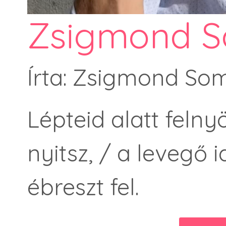
Zsigmond S
Írta: Zsigmond So
Lépteid alatt felny
nyitsz, / a levegő
ébreszt fel.