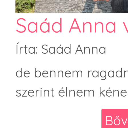
Saád Anna v
Írta: Saád Anna
de bennem ragadna
szerint élnem kéne
Bőv