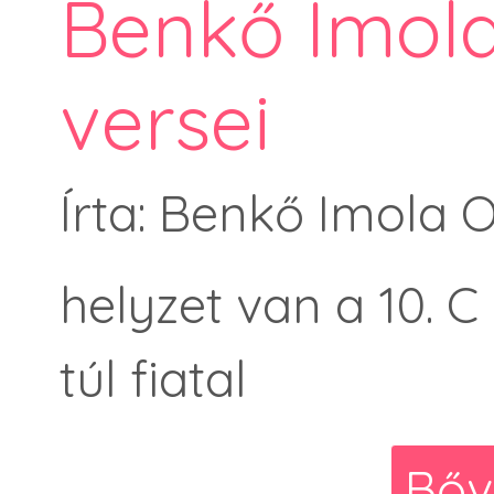
Benkő Imola
versei
Írta: Benkő Imola 
helyzet van a 10. C
túl fiatal
Bőv