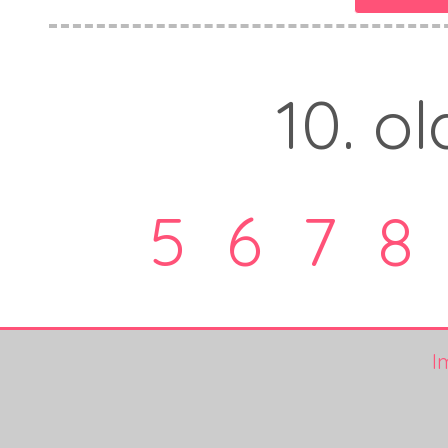
10. ol
5
6
7
8
I