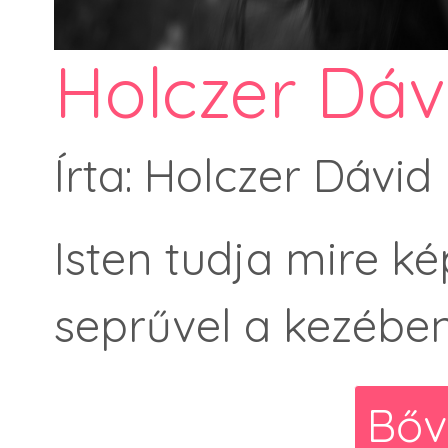
Holczer Dáv
Írta: Holczer Dávid
Isten tudja mire k
seprűvel a kezébe
Bőv