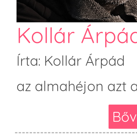
Kollár Árpád
Írta: Kollár Árpád
az almahéjon azt a 
Bőv