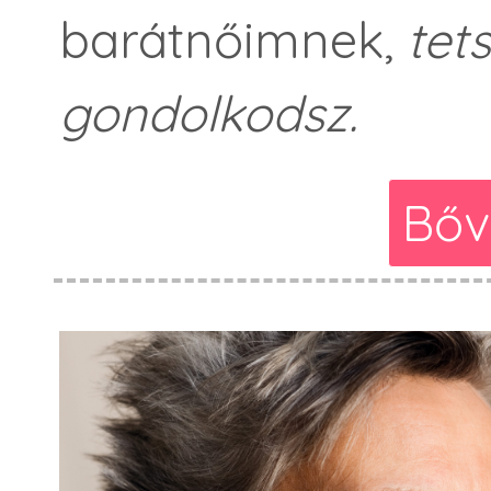
barátnőimnek,
tet
gondolkodsz.
Bőv