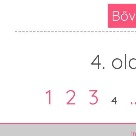
Bőv
4. ol
1
2
3
.
4
I