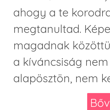
ahogy a te korodra
megtanultad. Képes
magadnak közöttük.
a kíváncsiság nem
alapösztön, nem ke
Bőv