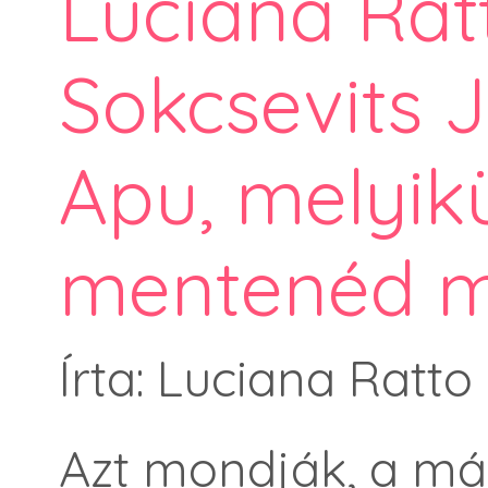
Luciana Ratt
Sokcsevits J
Apu, melyik
mentenéd 
Írta: Luciana Ratto
Azt mondják, a má