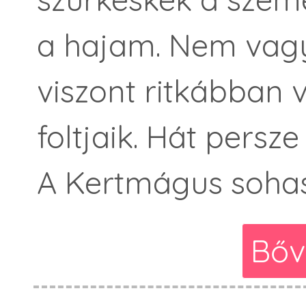
a hajam. Nem vagy
viszont ritkábban 
foltjaik. Hát persze
A Kertmágus soha
Bőv