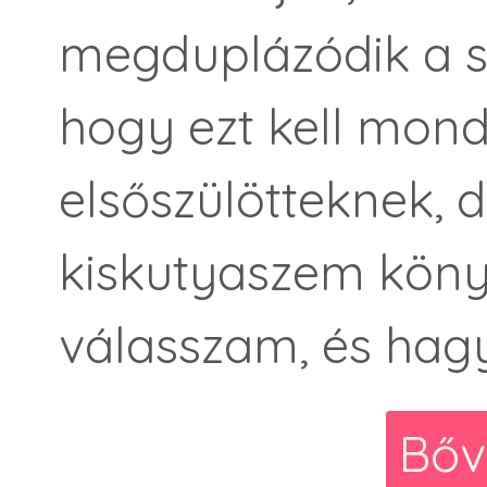
megduplázódik a sz
hogy ezt kell mond
elsőszülötteknek, 
kiskutyaszem köny
válasszam, és hagy
Bőv