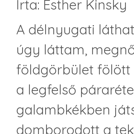
Írta: Esther Kinsky
A délnyugati láthat
úgy láttam, megnőt
földgörbület fölött
a legfelső páraré
galambkékben ját
domborodott a teki