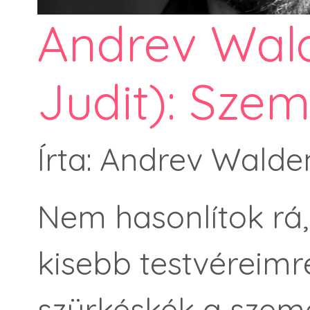
Andrev Wald
Judit): Szem
Írta: Andrev Walde
Nem hasonlítok rá,
kisebb testvéreim
szürkéskék a sze