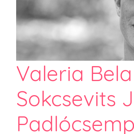
Valeria Belar
Sokcsevits J
Padlócsem