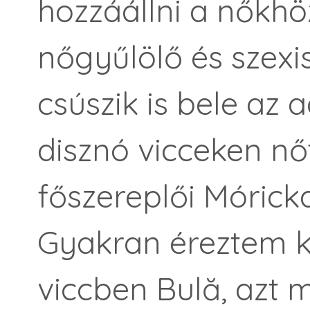
hozzáállni a nőkh
nőgyűlölő és szexi
csúszik is bele az
disznó vicceken nő
főszereplői Móricka
Gyakran éreztem kí
viccben Bulă, azt