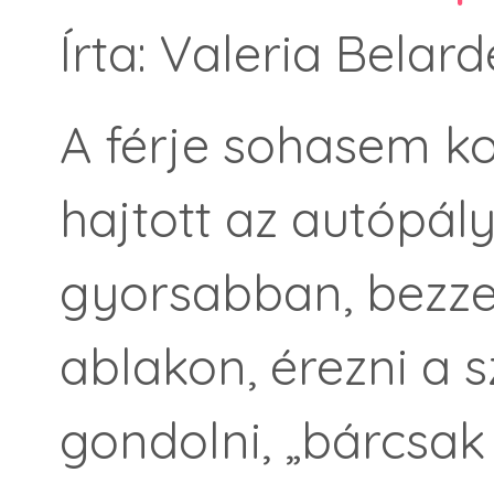
Írta: Valeria Belarde
A férje sohasem k
hajtott az autópál
gyorsabban, bezzeg
ablakon, érezni a sz
gondolni, „bárcsak