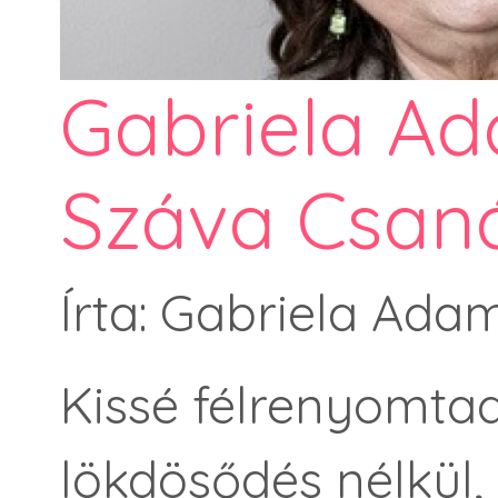
Gabriela Ad
Száva Csaná
Írta: Gabriela Ad
Kissé félrenyomtad
lökdösődés nélkül,