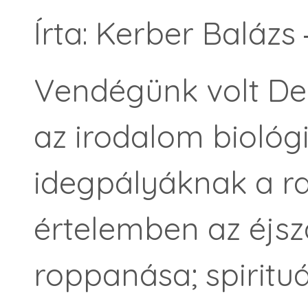
Írta: Kerber Balázs
Vendégünk volt Dere
az irodalom biológ
idegpályáknak a rad
értelemben az éjsz
roppanása; spiritu