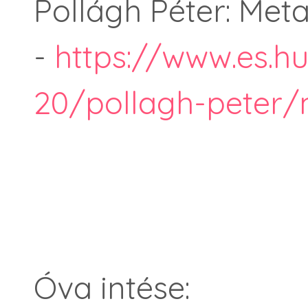
Pollágh Péter: Met
-
https://www.es.h
20/pollagh-peter/
Óva intése: