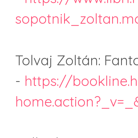
sopotnik_zoltan.mo
Tolvaj Zoltán: Fan
-
https://bookline.
home.action?_v=_