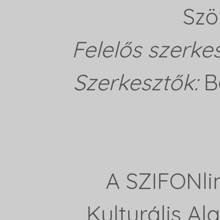
Szö
Felelős szerke
Szerkesztők:
B
A SZIFONli
Kulturális A