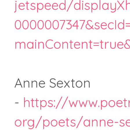
jetspeed/displayX
0000007347&secId
mainContent=true
Anne Sexton
-
https://www.poet
org/poets/anne-s