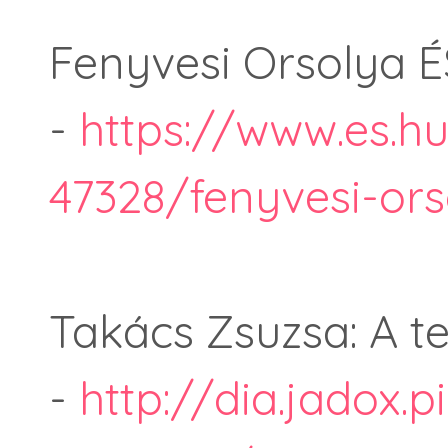
Fenyvesi Orsolya É
-
https://www.es.h
47328/fenyvesi-ors
Takács Zsuzsa: A t
-
http://dia.jadox.p