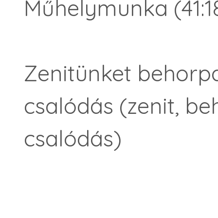
Műhelymunka (41:18
Zenitünket behorpa
csalódás (zenit, be
csalódás)