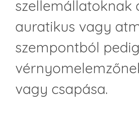
szellemállatoknak
auratikus vagy atm
szempontból pedig
vérnyomelemzőnek 
vagy csapása.